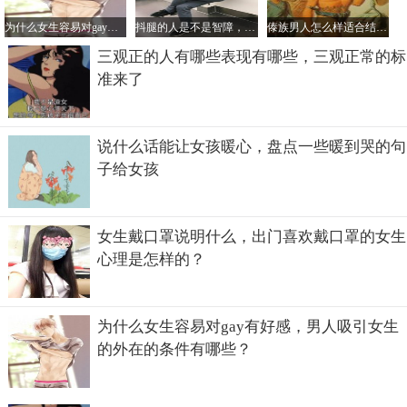
为什么女生容易对gay有好感，男人吸引女生的外在的条件有哪些？
抖腿的人是不是智障，抖腿是身体有什么毛病吗？
傣族男人怎么样适合结婚吗，傣族男人的家庭地位如何？
三观正的人有哪些表现有哪些，三观正常的标
准来了
说什么话能让女孩暖心，盘点一些暖到哭的句
子给女孩
女生戴口罩说明什么，出门喜欢戴口罩的女生
心理是怎样的？
为什么女生容易对gay有好感，男人吸引女生
抖腿是身体有什么毛病吗
的外在的条件有哪些？
抖腿的人身体方面没有什么明显的毛病，就是一种生活习惯
问题，其实在生活中的上班族、长期坐着的人，抖腿也是是