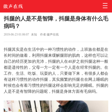
抖腿的人是不是智障，抖腿是身体有什么毛
病吗？
2019-06-23 01:06:07
未知
作者:徽声在线
抖腿其实是在生活中的一种习惯性的动作，上班族在都是在
长时间的做着，利用抖腿来缓解腿部的肌肉，这样也可以让
自己的经历更加的充沛，抖腿的人在40岁之前抖腿这种一般
都是遗传性的，父母一方一定有一个人是在经常抖腿的。在
工作、生活、吃饭、玩耍的人，只要做下来，有很多人都会
有这样习惯性的动作抖腿，其实频繁的抖腿在在网上睡眠的
时候也会有着习惯性的抖腿这样会影响充足的睡眠。抖腿的
人是不是有智障的问题呢，抖腿是身体方面有毛病吗。