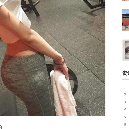
资
1
2
大
3
狗
4
水
5
确
6
症
的：