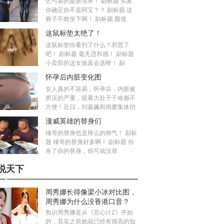
乞丐装的最新境界！ 副标题 买家
你确定你不是阿宝？？ 副标题 这
裤子不敢坐下啊！ 副标题 颜值
这鼠标垫太绝了！
这鼠标垫你看到了什么？邪恶了
吧！ 副标题 毫无违和感！ 副标题
小卖部的这女孩真会选呀！ 副
怀孕后内脏变化图
女人真的不容易，怀孕后，内脏被
挤压的严重，挺着大肚子干啥都不
方便！近日，刘嘉姵和闺蜜集体拍
漫威英雄的替身们
锤哥的替身也是辣么的帅气！ 副标
题 锤哥的替身好多啊！ 副标题 你
杀了你的替身，你可就没替
说天下
周秀娜长得像梁小冰对比图，
周秀娜为什么没香港口音？
熟识周秀娜是从《宫心计2》开始
的，其实之前她就已经有很高的知