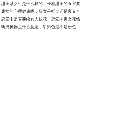
甜美系女生是什么样的，长相甜美的五官要
最大？
腐女的心理健康吗，腐女是贬义还是褒义？
是怎样的？
恋爱中是否要给女人钱花，恋爱中男女花钱
斩男神器是什么意思，斩男色是不是粉色
则是怎样的？