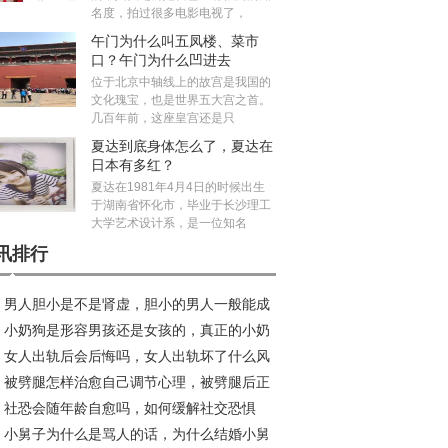
名度，拍过很多电影电视了，
午门为什么叫五凤楼、菜市
口？午门为什么凹进去
位于北京中轴线上的故宫是我国的
文化瑰宝，也是世界五大宫之首。
几百年前，这座皇宫还是只
夏达到底身体怎么了，夏达在
日本有多红？
夏达在1981年4月4日的时候出生
于湖南省怀化市，毕业于长沙理工
大学艺术设计系，是一位知名
讯排行
男人胆小是不是肾虚，胆小的男人一般能成
小奶狗是形容男孩还是女孩的，真正的小奶
事真的假的
女人出轨后会后悔吗，女人出轨坏了什么风
是什么样子？
被劈腿怎样治愈自己调节心理，被劈腿后正
？
社恐会随年龄自愈吗，如何缓解社交恐惧
的做法介绍
小舅子为什么是骂人的话，为什么结婚小舅
？