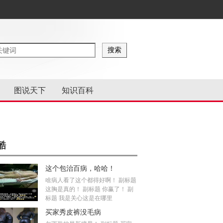
图说天下
知识百科
酷
这个包治百病，哈哈！
啥病人看了这个都得好啊！ 副标题
这胸是真的！ 副标题 你赢了！ 副
标题 我是关心这是在哪里
买家秀皮裤没毛病