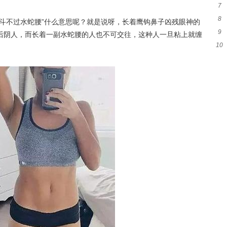
7
子
8
求
斗不过水蛇腰”什么意思呢？就是说呀，长着鹰钩鼻子凶残眼神的
9
后阴人，而长着一副水蛇腰的人也不可交往，这种人一旦粘上就缠
10
原