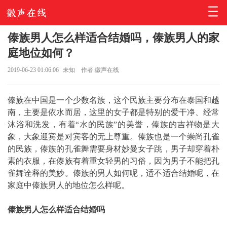
傣族男人怎么样适合结婚吗，傣族男人的家
庭地位如何？
2019-06-23 01:06:06
未知
作者:徽声在线
傣族在中国是一个少数名族，这个民族主要分布在泰国和越
南，主要是依水而居，这里的女子都是特别的爱干净、经常
沐浴和洗发，有着“水的民族”的美誉，傣族的吉祥物是大
象，大象迎宾是对宾客的无上尊重。傣族也是一个崇尚孔雀
的民族，傣族的孔雀舞需要身材妙曼女子跳，男子却穿着朴
素的衣服，在傣族有着重女轻男的习俗，因为男子不能把孔
雀舞诠释的美妙。傣族的男人如何呢，适不适合结婚呢，在
家庭中傣族男人的地位怎么样呢。
傣族男人怎么样适合结婚吗