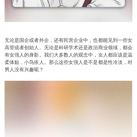
无论是国企或者外企，还有民营企业中，也都能见到一些女
高管或者创始人。无论是科研学术还是政治商业领域，都会
有女强人的身影。我们大多数人的观念中，女人都应该是温
柔体贴，小鸟依人。那么这些女强人是不是都是性冷淡，对
男人没有兴趣呢？