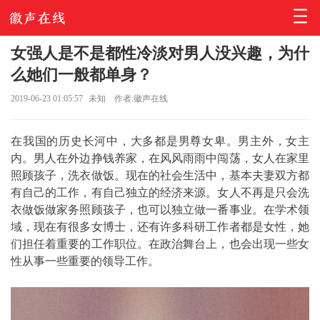
女强人是不是都性冷淡对男人没兴趣，为什
么她们一般都单身？
2019-06-23 01:05:57
未知
作者:徽声在线
在我国的历史长河中，大多都是男尊女卑。男主外，女主
内。男人在外边挣钱养家，在风风雨雨中闯荡，女人在家里
照顾孩子，洗衣做饭。现在的社会生活中，基本夫妻双方都
有自己的工作，有自己独立的经济来源。女人不再是只会洗
衣做饭做家务照顾孩子，也可以独立做一番事业。在学术领
域，现在有很多女博士，还有许多科研工作者都是女性，她
们担任着重要的工作职位。在政治舞台上，也会出现一些女
性从事一些重要的领导工作。