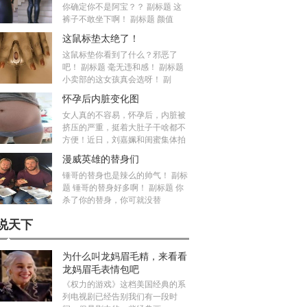
你确定你不是阿宝？？ 副标题 这
裤子不敢坐下啊！ 副标题 颜值
这鼠标垫太绝了！
这鼠标垫你看到了什么？邪恶了
吧！ 副标题 毫无违和感！ 副标题
小卖部的这女孩真会选呀！ 副
怀孕后内脏变化图
女人真的不容易，怀孕后，内脏被
挤压的严重，挺着大肚子干啥都不
方便！近日，刘嘉姵和闺蜜集体拍
漫威英雄的替身们
锤哥的替身也是辣么的帅气！ 副标
题 锤哥的替身好多啊！ 副标题 你
杀了你的替身，你可就没替
说天下
为什么叫龙妈眉毛精，来看看
龙妈眉毛表情包吧
《权力的游戏》这档美国经典的系
列电视剧已经告别我们有一段时