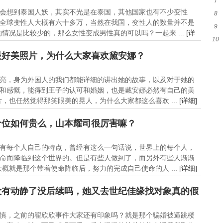
7
穿
会想到泰国人妖，其实不光是在泰国，其他国家也有不少变性
8
的
全球变性人大概有六十多万，当然在我国，变性人的数量并不是
9
包
情况是比较少的，那么女性变成男性真的可以吗？一起来 ...
[详
10
去
的
眼好美照片，为什么大家喜欢黛安娜？
亮，身为外国人的我们都能详细的讲出她的故事，以及对于她的
和感慨，能得到王子的认可和婚姻，也是戴安娜必然有自己的美
，也任然觉得那笑眼美的晃人，为什么大家都这么喜欢 ...
[详细]
价位如何贵么，山本耀司很厉害嘛？
有每个人自己的特点，曾经有这么一句话说，世界上的每个人，
命而降临到这个世界的。但是有些人做到了，而另外有些人渐渐
概就是那个带着使命降临后，努力的完成自己使命的人 ...
[详细]
没有动静了没后续吗，她又去世纪佳缘找对象真的假
慎，之前的翟欣欣事件大家还有印象吗？就是那个骗婚被逼跳楼