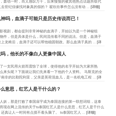
，轰动一时，而又感叹万千，后来慢慢的被其他热点话题所取代
世纪佳缘找对象真的假的？ 翟欣欣事件怎么没有动 ...
[详细]
么神吗，血滴子可能只是历史传说而已！
影视剧，都会提到非常神秘的血滴子，开始以为是一个神秘组
物件，但是具体是什么，民间流传着不同的说法。但是，血滴子
上龙椅后，血滴子还可以帮他稳固朝政。那么血滴子真的 ...
[详
统吗，他长的不像白人更像中国人
了一支民用火箭而震惊了全球，使得他的名字开始为大家所熟
么来头呢？下面就让我们先来看一下他的个人资料。 马斯克的全
于南非的比勒陀利亚，父亲是英荷混血儿，是一名机电工程 ...
[详
什么意思，红艺人是干什么的？
人妖，那是打败了泰国庙宇成为泰国连接的第一联想词组，这泰
而现在网上流传的关于ts泰国红艺人是什么意思，红艺人是干什么
真让人一时间有点摸不着头脑了。 ts泰国红艺人 ...
[详细]