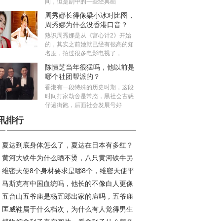
间，但是剧中的一些经典画
周秀娜长得像梁小冰对比图，
周秀娜为什么没香港口音？
熟识周秀娜是从《宫心计2》开始
的，其实之前她就已经有很高的知
名度，拍过很多电影电视了，
陈慎芝当年很猛吗，他以前是
哪个社团帮派的？
香港有一段特殊的历史时期，这段
时间打家劫舍是常态，黑社会古惑
仔遍街跑，后面社会发展号好
讯排行
夏达到底身体怎么了，夏达在日本有多红？
黄河大铁牛为什么晒不烫，八只黄河铁牛另
维密天使8个身材要求是哪8个，维密天使平
个在哪里？
马斯克有中国血统吗，他长的不像白人更像
体重多少斤？
五台山五爷庙是杨五郎出家的庙吗，五爷庙
国人
匡威鞋属于什么档次，为什么有人觉得男生
什么最灵？