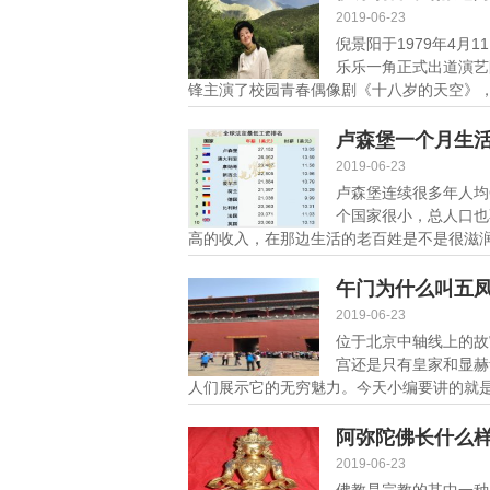
2019-06-23
倪景阳于1979年4月
乐乐一角正式出道演艺
锋主演了校园青春偶像剧《十八岁的天空》，倪
卢森堡一个月生
2019-06-23
卢森堡连续很多年人均
个国家很小，总人口也
高的收入，在那边生活的老百姓是不是很滋润呢
午门为什么叫五
2019-06-23
位于北京中轴线上的故
宫还是只有皇家和显赫
人们展示它的无穷魅力。今天小编要讲的就是故
阿弥陀佛长什么
2019-06-23