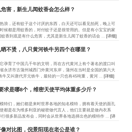
么危害，新生儿闻蚊香会怎么样？
热浪，还有蚊子这个讨厌的东西，白天还可以看见拍死，晚上可
时候都是用蚊香的，对付蚊子还是很管用的。但是有小宝宝的家
蚊香到底是有什么危害，尤其是新生儿闻了蚊香的话会 ...
[详细]
么晒不烫，八只黄河铁牛另四个在哪里？
它孕育了中国几千年的文明，而在古代黄河上有个著名的渡口叫
省永济市古蒲州城西门外黄河东岸，蒲州在当时是全国的第六大
牛又叫唐代开元铁牛，最轻的一只也有45吨重，黄河 ...
[详细]
要求是哪8个，维密天使平均体重多少斤？
模特们，她们都是来时世界各地的知名模特，拥有着天使的面孔
使都是在为维多利亚的秘密做代言人，他们主要就是做内衣系
行很多新品发布会，同时会从世界各地选择出色的模特作 ...
[详
好像对比图，倪景阳现在老公是谁？