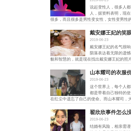
2019-06-23
说起变性人，很多人都
人，据资料表明，现在
很多，而且很多是男性变女性，女性变男性的
细]
戴安娜王妃的笑
2019-06-23
戴安娜王妃的名气很响
陨落表达着无限的遗憾
貌和智慧的，就是现在找出戴安娜王妃的照片
山本耀司的衣服
2019-06-23
这个世界上，每个人都
都是带着自己独特的使
在红尘中遗忘了自己的使命。而山本耀司，大
翟欣欣事件怎么
的
2019-06-23
结婚有风险，相亲需谨