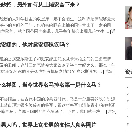
来妙招，另外如何从上铺安全下来？
经历的人对学校里的双层床一定不会陌生，这种双层床能够最大
狭小的空间的同时，也确实给睡在上铺的同学带来了一定的困
危险的。就全国范围内来说，几乎每年都会出现几起学生 ...
[详
戴安娜的，他对黛安娜愧疚吗？
道的当属查尔斯王子和戴安娜王妃以及卡米拉之间的三角恋情，
及的丑闻，这段三角恋情被大家议论了半个世纪之久。那么当年
王妃的死他又是否也怀有愧疚之情那？ 查尔斯其实 ...
[详细]
资
什么样图，当今世界名马排名第一是什么马？
1
2
不会陌生，在古代中国的冷兵器时代，马是十分重要的战争资源
3
四
上曾出现过很多位传奇的将军，跟这些将军们流传青史的往往还
4
均
彩的马，当属三国时期的赤兔马了。下面，我们就一块 ...
[详细]
5
中
当男人吗，世界上女变男的变性人真实照片
6
求