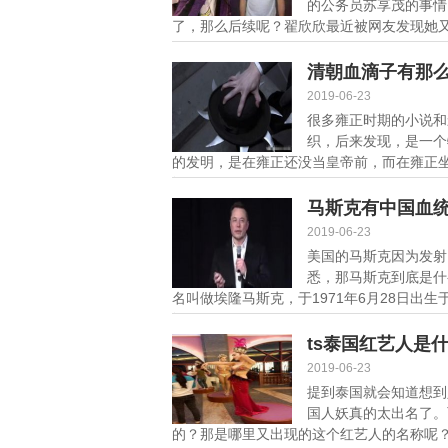
的公务员苏享茂的事情
了，那么后续呢？翟欣欣最近被网友发现她又去
清朝血滴子有那
2019-06-23
很多雍正时期的小说和
织，后来发现，是一个
的发明，是在雍正还没当皇帝前，而在雍正坐
细]
马斯克有中国血
2019-06-23
美国的马斯克因为发射
悉，那马斯克到底是什
名叫做埃隆马斯克，于1971年6月28日出生
细]
ts泰国红艺人是
2019-06-23
提到泰国就会知道想到
国人妖真的太出名了。
的？那是哪里又出现的这个红艺人的名称呢？还