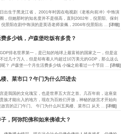
11日出生于黑龙江省， 2001年时因在电视剧《老爸向前冲》中饰演
圈，但她那时的知名度并不是很高，直到2002年，倪景阳、保剑
景阳在剧中饰演的是英语老师裴佩，2004年倪景阳出 ...
[详细]
活费多少钱，卢森堡吃饭有多贵？
GDP排名世界第一，是已知的地球上最富裕的国家之一，但是这
不过几十万人，但是却有着人均超过10万美元的GDP，那么这么
？ 卢森堡一个月生活费多少钱 小编之前看过一个节目 ...
[详细]
凤楼、菜市口？午门为什么凹进去
宫是我国的文化瑰宝，也是世界五大宫之首。几百年前，这座皇
贵族才能出入的地方，现在为百姓们开放，神秘的故宫才开始向
宫的正门午门。 午门为什么叫五凤楼、菜市口 从天 ...
[详细]
样子，阿弥陀佛和如来佛谁大？