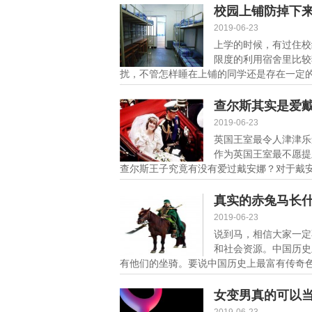
校园上铺防掉下
2019-06-23
上学的时候，有过住校
限度的利用宿舍里比较
扰，不管怎样睡在上铺的同学还是存在一定的
细]
查尔斯其实是爱
2019-06-23
英国王室最令人津津乐
作为英国王室最不愿提
查尔斯王子究竟有没有爱过戴安娜？对于戴安娜
真实的赤兔马长
2019-06-23
说到马，相信大家一定
和社会资源。中国历史
有他们的坐骑。要说中国历史上最富有传奇色
女变男真的可以