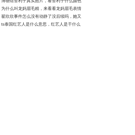
博物馆舍利子真实图片，看舍利子什么颜色
匡威好丢人？
为什么叫龙妈眉毛精，来看看龙妈眉毛表情
好
翟欣欣事件怎么没有动静了没后续吗，她又
吧
ts泰国红艺人是什么意思，红艺人是干什么
世纪佳缘找对象真的假的
？