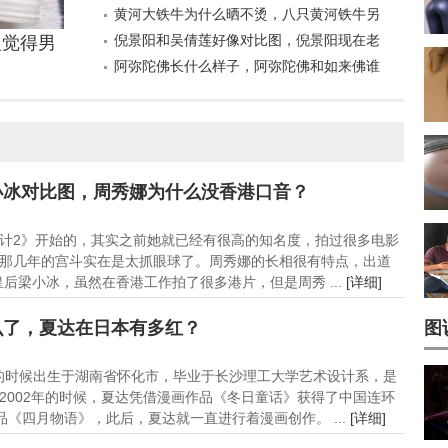
么样？
黄河大铁牛为什么晒不烫，八只黄河铁牛另
四个在哪里？
倪景阳和吴倩莲好像对比图，倪景阳现在老
人觉得男
公是谁？
阿弥陀佛长什么样子，阿弥陀佛和如来佛谁
大？
小冰对比图，周秀娜为什么没香港口音？
计2》开始的，其实之前她就已经有很高的知名度，拍过很多电影
那几年的宫斗实在是太抓眼球了。周秀娜的长相很有特点，出道
后梁小冰，虽然在香港工作拍了很多港片，但是周秀 ...
[详细]
么了，夏达在日本有多红？
图
4日的时候出生于湖南省怀化市，毕业于长沙理工大学艺术设计系，是
2002年的时候，夏达凭借漫画作品《冬日童话》获得了中国连环
品《四月物语》，此后，夏达就一直进行着漫画创作。 ...
[详细]