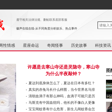
遵守相关法律法规、删帖联系底部客服
徽声在线在线-从不同角度分析娱乐、热点事件
两性情感
星座命运
奇闻怪事
历史故事
科技资讯
许愿是去寒山寺还是灵隐寺，寒山寺
图
为什么半夜敲钟？
夏达到底身体怎么了，夏达在日本有多红？
真实的赤兔马长什么样图，当今世界名马排
名第一是什么马？
清朝血滴子有那么神吗，血滴子可能只是历
史传说而已！
马斯克有中国血统吗，他长的不像白人更像
中国人
宝宝闻蚊香有什么危害，新生儿闻蚊香会怎