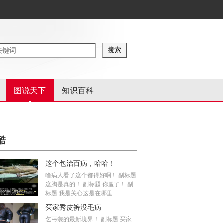
图说天下
知识百科
酷
这个包治百病，哈哈！
啥病人看了这个都得好啊！ 副标题
这胸是真的！ 副标题 你赢了！ 副
标题 我是关心这是在哪里
买家秀皮裤没毛病
乞丐装的最新境界！ 副标题 买家