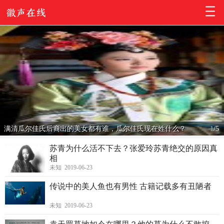
满清瓜尔佳氏后裔出的美女都有谁，瓜尔佳氏现在姓什么？
1
/
5
苏青为什么活不下去？张爱玲苏青绝交的原因真
相
未知 2019-06-23
传说中的美人鱼也有男性 古籍记载多有丑陋者
未知 2019-06-23