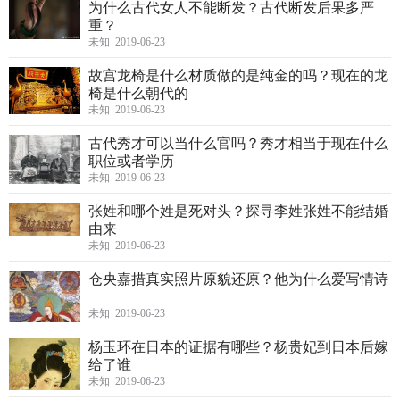
为什么古代女人不能断发？古代断发后果多严
重？
未知 2019-06-23
故宫龙椅是什么材质做的是纯金的吗？现在的龙
椅是什么朝代的
未知 2019-06-23
古代秀才可以当什么官吗？秀才相当于现在什么
职位或者学历
未知 2019-06-23
张姓和哪个姓是死对头？探寻李姓张姓不能结婚
由来
未知 2019-06-23
仓央嘉措真实照片原貌还原？他为什么爱写情诗
未知 2019-06-23
杨玉环在日本的证据有哪些？杨贵妃到日本后嫁
给了谁
未知 2019-06-23