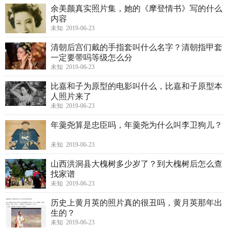
余美颜真实照片集，她的《摩登情书》写的什么
内容
未知 2019-06-23
清朝后宫们戴的手指套叫什么名字？清朝指甲套
一定要带吗等级怎么分
未知 2019-06-23
比嘉和子为原型的电影叫什么，比嘉和子原型本
人照片来了
未知 2019-06-23
年羹尧算是忠臣吗，年羹尧为什么叫李卫狗儿？
未知 2019-06-23
山西洪洞县大槐树多少岁了？到大槐树后怎么查
找家谱
未知 2019-06-23
历史上黄月英的照片真的很丑吗，黄月英那年出
生的？
未知 2019-06-23