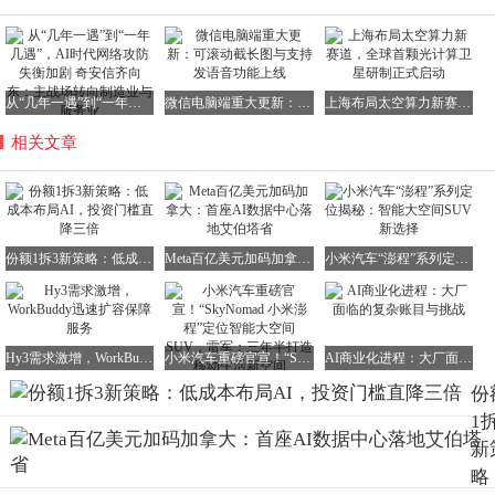
从“几年一遇”到“一年几遇”，AI时代网络攻防失衡加剧 奇安信齐向东：主战场转向制造业与服务业
微信电脑端重大更新：可滚动截长图与支持发语音功能上线
上海布局太空算力新赛道，全球首颗光计算卫星研制正式启动
相关文章
份额1拆3新策略：低成本布局AI，投资门槛直降三倍
Meta百亿美元加码加拿大：首座AI数据中心落地艾伯塔省
小米汽车“澎程”系列定位揭秘：智能大空间SUV新选择
Hy3需求激增，WorkBuddy迅速扩容保障服务
小米汽车重磅官宣！“SkyNomad 小米澎程”定位智能大空间SUV，雷军：三年半打造移动生活新空间
AI商业化进程：大厂面临的复杂账目与挑战
份
1
新
略