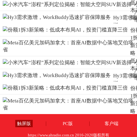
低
本
Hy3需求
局
增，
A
份
WorkBudd
投
1
迅速扩容
门
新
障服务
直
略
三
低
本
Hy3需求
局
增，
A
份
WorkBudd
投
1
迅速扩容
门
新
障服务
直
略
三
低
触屏版
PC版
客户端
本
局
https://www.ahradio.com.cn 2016-2020版权所有