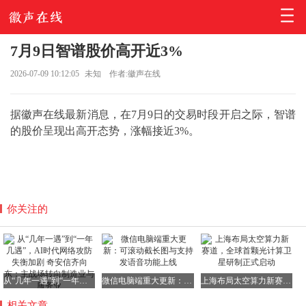
7月9日智谱股价高开近3%
2026-07-09 10:12:05
未知
作者:徽声在线
据徽声在线最新消息，在7月9日的交易时段开启之际，智谱
的股价呈现出高开态势，涨幅接近3%。
你关注的
从“几年一遇”到“一年几遇”，AI时代网络攻防失衡加剧 奇安信齐向东：主战场转向制造业与服务业
微信电脑端重大更新：可滚动截长图与支持发语音功能上线
上海布局太空算力新赛道，全球首颗光计算卫星研制正式启动
相关文章