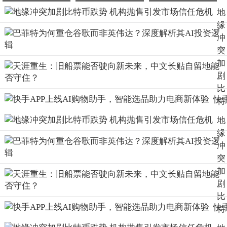
地
缘
冲
突
加
剧
比
快
特
AP
币
地
上
跌
缘
AI
势
冲
购
机
突
助
构
加
手
抛
剧
智
售
比
选
引
快
特
助
发
AP
币
电