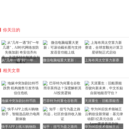
你关注的
从“几年一遇”到“一年几遇”，AI时代网络攻防失衡加剧 奇安信齐向东：主战场转向制造业与服务业
微信电脑端重大更新：可滚动截长图与支持发语音功能上线
上海布局太空算力新赛道，全球首颗光计算卫星研制正式启动
相关文章
地缘冲突加剧比特币跌势 机构抛售引发市场信任危机
巴菲特为何重仓谷歌而非英伟达？深度解析其AI投资逻辑
天涯重生：旧船票能否驶向新未来，中文长贴自留地能否守住？
快手APP上线AI购物助手，智能选品助力电商新体验
知乎：扭亏为盈之路尚远，社区价值待收入验证
华为90后技术领袖王云鹤创业新突破：基元律动获1亿美元估值，AI Agent赛道再添劲旅