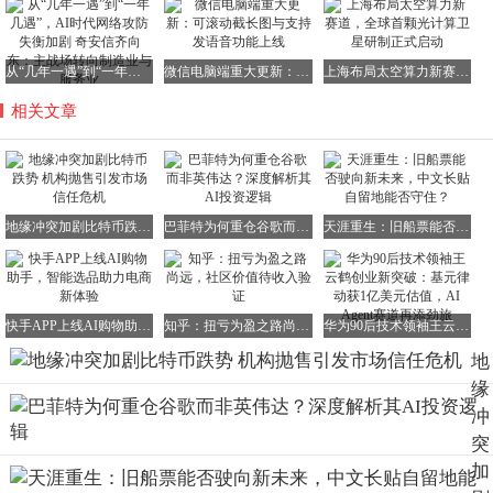
从“几年一遇”到“一年几遇”，AI时代网络攻防失衡加剧 奇安信齐向东：主战场转向制造业与服务业
微信电脑端重大更新：可滚动截长图与支持发语音功能上线
上海布局太空算力新赛道，全球首颗光计算卫星研制正式启动
相关文章
地缘冲突加剧比特币跌势 机构抛售引发市场信任危机
巴菲特为何重仓谷歌而非英伟达？深度解析其AI投资逻辑
天涯重生：旧船票能否驶向新未来，中文长贴自留地能否守住？
快手APP上线AI购物助手，智能选品助力电商新体验
知乎：扭亏为盈之路尚远，社区价值待收入验证
华为90后技术领袖王云鹤创业新突破：基元律动获1亿美元估值，AI Agent赛道再添劲旅
地
缘
冲
突
加