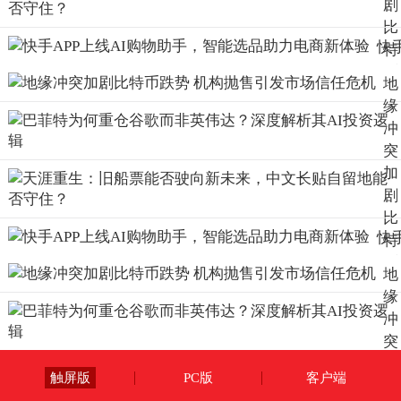
剧
比
快
特
AP
币
地
上
跌
缘
AI
势
冲
购
机
突
助
构
加
手
抛
剧
智
售
比
选
引
快
特
助
发
AP
币
电
市
地
上
跌
新
场
缘
AI
势
验
信
冲
购
机
任
突
助
构
危
加
手
抛
触屏版
PC版
客户端
机
剧
智
售