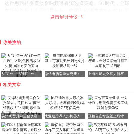
这种思路转变直接影响频谱资源选择策略。5G时代，全球
在频段选择上出现明显分化：中国和欧洲主攻Sub-6GHz频
点击展开全文
段（3.5GHz和2.6GHz），美国则力推28GHz毫米波频段。
但毫米波因覆盖能力弱、建设成本高，商业化进程远低于预
期。进入6G时代，产业界开始寻找兼顾容量与成本的“黄金
频段”。
你关注的
目前，7GHz频段（6G中低频段上限7.125GHz）已成为全球
共识。国际标准化组织已围绕其最大信道带宽等技术规范展
开工作，为6G中低频段发展奠定基础。虽然从物理特性
看，2.6GHz、3.5GHz等现有频段的传输性能优于7GHz，但
从“几年一遇”到“一年几遇”，AI时代网络攻防失衡加剧 奇安信齐向东：主战场转向制造业与服务业
微信电脑端重大更新：可滚动截长图与支持发语音功能上线
上海布局太空算力新赛道，全球首颗光计算卫星研制正式启动
低频资源已趋饱和。
相关文章
沈嘉解释道：“如果把无线通信比作高速公路，2.6GHz和
3.5GHz就像运营多年的主干道，车道已被4G/5G车辆占满；
而7GHz则是全新修建的多车道公路。”更重要的是，7GHz
频段能提供连续700-800MHz的大带宽资源，为未来网络容
吴泽明晋升阿里合伙委员会，美团独立“商品销售收入”：即时零售激战正酣，盒马小象贴身竞争
比亚迪跨界人形机器人领域，大摩预测全球规模或达7.5万亿美元
豆包官宣专业版上线计划，明确免费服务底线破解付费争议
量增长预留充足空间。
AI重构通信范式：从“连接人”到“连接智能体”