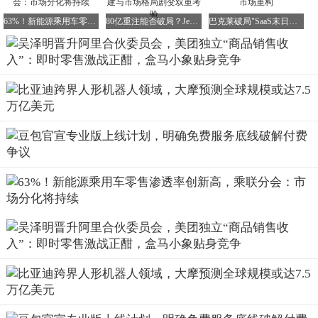
相比速率提升，6G更大的变革来自AI技术的深度融合。在
63%！新能源乘用车零售渗透率创新高，乘联分会：市场分化将持续
80亿重注能否破局？Jeep三度入华面临渠道重建与市场格局剧变双重考验
巴克莱破局"SaaS末日论": AI万亿收入源自人力市场重构
沈嘉看来，5G时代的最大教训是：单纯提升网络能力不会
自动创造市场需求。如果6G只是5G的“加速版”，其商业价
值将大打折扣。因此，产业界更关注未来十年可能出现的新
业务形态。
AI被公认为6G的核心驱动力。过去，移动网络主要传输视
频、图片等多媒体内容，但随着生成式AI和智能体的发展，
网络传输内容将发生根本性变化。沈嘉预测：“到2030年，
6G系统将同时服务人类和智能体，其中80%的流量将来自AI
智能体交互。”这意味着未来每个人的手机可能运行多个AI
智能体，设备间、智能体间的通信将成为主流需求。
届时，网络上传输的将不仅是传统数据，还包括Token（词
元）、模型参数以及智能体协同产生的大量结构化数据。这
种变革已初现端倪：现代智能手机正在承担越来越多本地AI
任务，从图片生成到语音交互，终端设备正成为AI计算的重
要节点。未来，个人智能体需要持续与云端模型、其他设备
进行实时协同，这对通信网络提出全新要求。