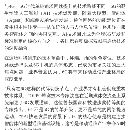
与4G、5G时代单纯追求网速提升的技术路线不同，6G的诞
生恰逢人工智能（AI）技术爆发期。随着大模型、智能体
（Agent）和端侧AI的快速发展，通信网络的功能定位正在
发生根本性转变——从传统的人与人信息传输，逐步转向服
务智能体之间的协同交互。AI技术因此成为全球6G研发和
标准制定的核心方向之一，各国都在积极探索AI与通信技术
的深度融合。
在这场即将到来的技术革命中，终端厂商的角色定位、技术
路线选择以及6G手机的具体形态，已成为市场关注的三大
焦点问题。业界普遍认为，6G将带来移动通信产业格局的
深刻变革。
“只有在6G这样的代际切换节点，产业界才有机会彻底重构
技术体系。”OPPO蜂窝技术专家沈嘉在近期媒体交流会上系
统阐述了6G发展逻辑。这位曾获国家科技进步奖特等奖的
专家指出，6G不是5G的简单升级，更不是单纯的网络提速
运动。在AI快速发展的背景下，6G的核心使命是构建连接
智能体的新型通信基础设施，这将是移动通信产业争夺AI时