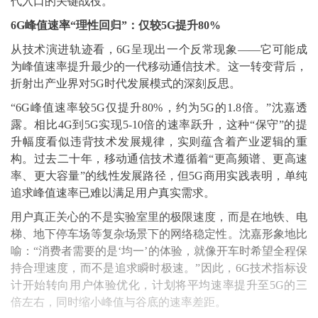
代入口的关键战役。
6G峰值速率“理性回归”：仅较5G提升80%
从技术演进轨迹看，6G呈现出一个反常现象——它可能成
为峰值速率提升最少的一代移动通信技术。这一转变背后，
折射出产业界对5G时代发展模式的深刻反思。
“6G峰值速率较5G仅提升80%，约为5G的1.8倍。”沈嘉透
露。相比4G到5G实现5-10倍的速率跃升，这种“保守”的提
升幅度看似违背技术发展规律，实则蕴含着产业逻辑的重
构。过去二十年，移动通信技术遵循着“更高频谱、更高速
率、更大容量”的线性发展路径，但5G商用实践表明，单纯
追求峰值速率已难以满足用户真实需求。
用户真正关心的不是实验室里的极限速度，而是在地铁、电
梯、地下停车场等复杂场景下的网络稳定性。沈嘉形象地比
喻：“消费者需要的是‘均一’的体验，就像开车时希望全程保
持合理速度，而不是追求瞬时极速。”因此，6G技术指标设
计开始转向用户体验优化，计划将平均速率提升至5G的三
倍左右，同时缩小峰值与谷底的速率差距。