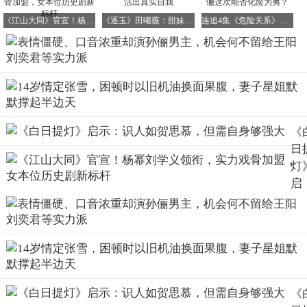
结合剧情预告中提及的PUA元素，闺蜜的悲剧似乎已昭然若
《江山大同》官宣！杨幂刘学义领衔，实力戏骨加盟，女本位历史剧新标杆
《逐玉》田曦薇：甜妹外表下的坚韧与果敢，活出真实自我
连追4集《危险关系》，剧情扑朔迷离，孙俪这次能否化险为夷？
揭。
她无疑是被情感操控，不断投入资金，最终走上绝路，而渣
男则携款潜逃。
剧中警察的办案能力同样令人质疑。
《
日
面对如此明显的可疑男友，警察竟未进行面谈，便任其消失
灯
无踪。
启
示
识
或许是为了衬托女主的伟大形象，剧中的警察角色显得极为
如
弱势。
思
慕
案件存疑不报警，孩子失踪也不报警，全靠女主凭借推理能
但
力推动剧情发展。
《
自