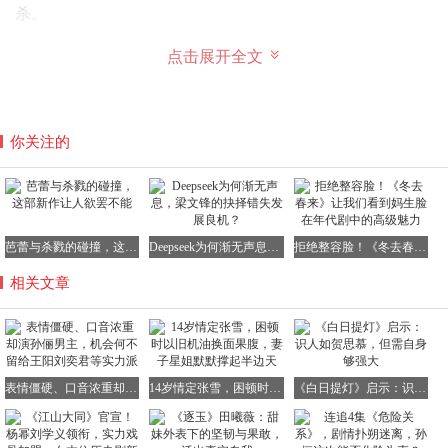
杀。
因未能及时接听闺蜜的死前电话，颜聆深感自责。
点击展开全文
而闺蜜自杀的真正原因，竟是挪用180万客户资金炒股，血
你关注的
本无归后无法面对现实。
甚至不惜抵押房产，此举与其一贯行为作风大相径庭。
芭蕾与杀戮的碰撞，这部新作让人欲罢不能
Deepseek为何渐无声息，梁文锋的抉择错失发展良机？
拒绝整容脸！《冬去春来》让我们看到妈生脸在年代剧中的高级魅力
相关文章
在闺蜜的死亡事件中，疑点重重的闺蜜男友夏燚成为关注焦
点。
其身份、车辆均为虚假，甚至游戏账号也即将注销，如此明
显的破绽，观众早已洞若观火。
表情僵硬、口音浓重却演孙俪男主，机会何不留给王阳刘奕君等实力派
14岁情定张雪，困顿时以旧机油换面果腹，妻子星姐默默撑起半边天
《白日提灯》启示：识人如贺思慕，但需自身够强大