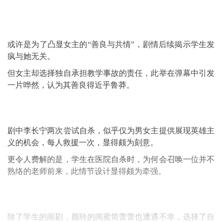
或许是为了凸显女主的“善良与共情”，剧情后续揭示学生发
疯与她无关。
但女主却选择独自承担教学事故的责任，此举在弹幕中引发
一片哗然，认为其善良得近乎鲁莽。
剧中李长宁两次尝试自杀，似乎仅为男女主提供展现英雄主
义的机会，每人救援一次，显得颇为刻意。
更令人费解的是，学生在医院自杀时，为何会召唤一位并不
熟络的老师前来，此情节设计显得颇为牵强。
除了学生的闹剧，颜聆的闺蜜简蕾蕾也遭遇不幸，选择了自