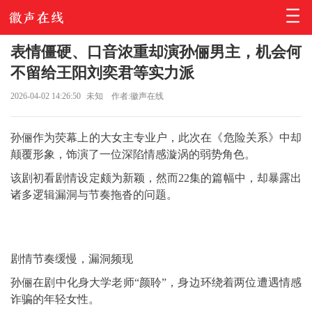
表情僵硬、口音浓重却演孙俪男主，机会何
不留给王阳刘奕君等实力派
2026-04-02 14:26:50
未知
作者:徽声在线
孙俪作为荧幕上的大女主专业户，此次在《危险关系》中却
颠覆形象，饰演了一位深陷情感漩涡的弱势角色。
该剧初看剧情设定颇为新颖，然而22集的篇幅中，却暴露出
诸多逻辑漏洞与节奏拖沓的问题。
剧情节奏缓慢，漏洞频现
孙俪在剧中化身大学老师“颜聆”，身边环绕着两位遭遇情感
诈骗的年轻女性。