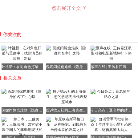
点击展开全文
需要注意的是，剧里在呈现这一对夫妻关系时，显然他们并
非只有利益交换。两人曾一起游历过世界上几十个国家，相
知相伴，说明他们曾经有过深厚的感情。那么，到底是因为
你关注的
这本日记让两人走到这一步，还是另有隐情？剧里目前并未
给出答案，只是暂时搁置了。
再看任小名的母亲任美艳，这条线更加复杂。她历经四任丈
夫，与第一任丈夫生下一儿一女，儿子患有精神病，治疗负
叶祖新：在对角色打破与重建中，找到演员的质感丨对话
倪妮闫妮也难救《隐身的名字》之弊
徽声在线 | 王传君江疏影引领电影新地标打卡热潮
担沉重，最终丈夫选择离开。第二任丈夫是个好人，对她和
两个孩子都很好，把他们接到单元房居住，过了八年安稳日
相关文章
子，却不幸意外去世。任美艳被婆家人打了一顿，赶出家
门，娘仨又回到了原点。为了孩子，任美艳什么苦都能吃，
甚至连医院的临期安全套都不放过，弄了一堆回家，想着倒
手赚点钱，结果却发现已经过期。美艳的生活，确实不易。
倪妮闫妮也难救《隐身的名字》之弊
投诉德云社的上海先生，您的敏感无法代表整座城市
今日亮点：豆老师的贴心之举
现在，她的第四任丈夫的前妻突然回来了，毕竟是孩子的母
亲，老头心善，直接让人家住进了家里。孩子们自然盼着亲