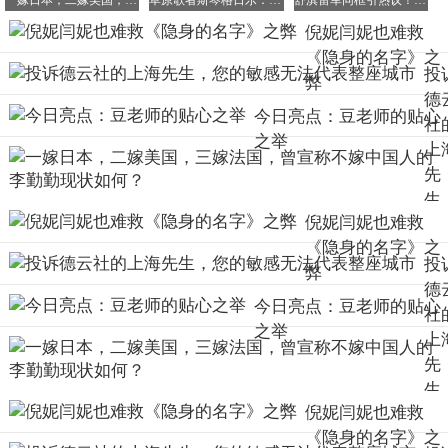
一嫁日本，二嫁美国，三嫁法国，曾宣称不嫁中国人的李勤勤现状如何？
草原歌者斯琴格日乐：从春晚宠儿到民族音乐传承者的涅槃之路
舒淇雷军同框引热议！年过半百仍显社恐纯真，这份真诚太动人
爹妈复合，但夹在中间的美艳有多难，可想而知。这件事，
倪妮闫妮也难救
也不好处理。至于她的第三任丈夫，剧里目前还未展开，我
《隐身的名字》之
猜，估摸也得有点故事。
投
弊
还有个伏笔，美艳写过遗嘱，说要把自己的房子留给文毓
德
今日亮点：豆老师的贴心
秀，两个孩子都没听过这个名字。从美艳的回忆，以及她第
社
之举
一次见到幼年任小名最好的朋友柏庶时说的那句“你们俩也
上
差四个月？”，可以猜出文毓秀应该是她当年最好的朋友，
先
至于她们之间发生了什么，还要等剧里进一步展开。
生
倪妮闫妮也难救
现在，我们再来到幼年任小名的时空。
您
《隐身的名字》之
敏
幼年任小名有一个破碎的童年，在外被同龄孩子霸凌，骂她
投
弊
无
是拖油瓶，说她的新爹。在家母亲处处都先紧着弟弟，宁愿
德
代
给弟弟买九十块钱的闲书也不愿意给她掏六十八块钱买新校
今日亮点：豆老师的贴心
社
整
服，让她抬不起头。一说起这事，母亲就总会说，弟弟这样
之举
上
城
还不是因为你？到底是因为什么，还得继续观望。
先
生
倪妮闫妮也难救
您
好在学校里，她还有两个好朋友，男孩何宇穹，女孩柏庶。
《隐身的名字》之
敏