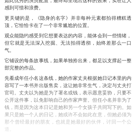
如此优秀的演员配置，最终却呈现出这样的效果，实在让人
感到可惜和浪费。
更关键的是，《隐身的名字》并非每种元素都拍得糟糕透
顶，它恰恰卡在了一个非常尴尬的位置。
观众能隐约感受到它想要表达的内容，能体会到一些情绪，
但它就是无法深入挖掘、无法拍得透彻，始终差那么一口
气。
它铺设的每条故事线，如果单独拎出来，都足以支撑起一整
部完整的作品。
先看成年任小名这条线，她的作家丈夫根据她日记本里的内
容写了一本书并出版售卖，这让她非常生气，决定与丈夫打
官司。丈夫以为她是为了署名或钱，表示愿意妥协，只要不
公开这件事，以免影响自己的作家声誉。但任小名并非为了
钱，而是因为这本日记是她和另一个女孩子共同写下的。如
果只是她一个人的日记，她或许不会如此在意，但她必须为
那个曾经最好的朋友，也就是她最好的伙伴，讨回一个公
道。