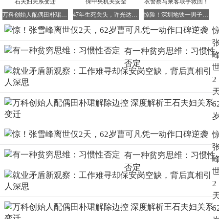
和程序员，都深陷其中。大家似乎都默认了一个观念：能扛
万科创始人配偶田朴珺解除边控 深度解析王石夫妇关系变迁
47年生死关头，许光达昼夜疾驰，血战一日力保中央机关安全
惊险！深圳地铁一男子突然倒地抽搐昏迷，便衣警察与乘客联手救回！
就要扛，很少有人真正意识到心血管健康的重要性，也很少
有人关注合理休息的必要性。
有一种贫穷思维：习惯性
否定
曹可凡
一篇悼文引发口碑巨变
2
就在全网都沉浸在惋惜与悼念的沉重氛围中时，舆论场上却
出现了一个令人意想不到的变化。62岁的主持人曹可凡，仅
6
仅凭借一篇真挚动人的悼文，在短短两天内，就实现了口碑
的彻底反转，宛如一颗璀璨的流星划过夜空，照亮了人们的
心灵。
有一种贫穷思维：习惯性
否定
在此之前，曹可凡身上一直贴着不少争议标签。比如“九转
2
大肠”的玩梗事件，让他在网络上成为了一些人调侃的对
象；颁奖典礼上的站位风波，也引发了网友们的诸多讨论；
6
还有部分网友吐槽他姿态端着，刻意显文化，这些争议让他