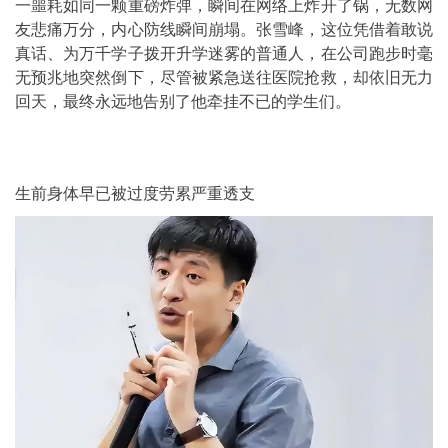
一噩耗如同一颗重磅炸弹，瞬间在网络上炸开了锅，无数网
友悲痛万分，内心防线瞬间崩塌。张雪峰，这位凭借着敢说
真话、为万千学子拨开升学迷雾的普通人，在公司跑步时毫
无预兆地突然倒下，尽管被紧急送往医院抢救，却依旧无力
回天，最终永远地告别了他牵挂不已的学生们。
生前身体早已被过度劳累严重透支