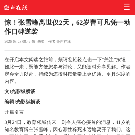
惊！张雪峰离世仅2天，62岁曹可凡凭一动
作口碑逆袭
2026-03-28 00:42:46
未知
作者:徽声在线
在开启本文阅读之旅前，烦请您轻轻点击一下“关注”按钮，
如此一来，既能方便您参与讨论，又能随时分享见解。作者
定会全力以赴，持续为您按时按量奉上更优质、更具深度的
内容。
文I光影纵横谈
编辑I光影纵横谈
开篇引言
3月24日，教育领域传来一则令人痛心疾首的消息，41岁的
知名教育博主
张雪峰
，因心源性猝死永远地离开了我们。这