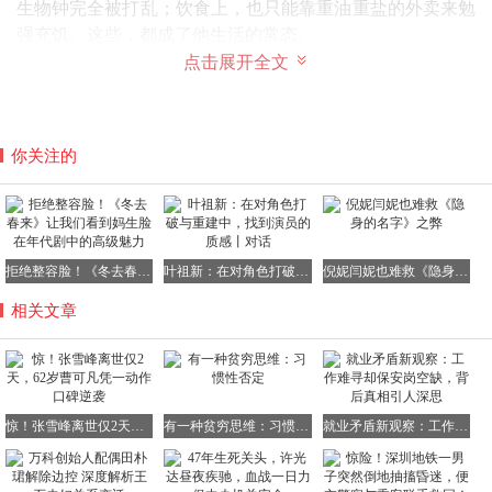
生物钟完全被打乱；饮食上，也只能靠重油重盐的外卖来勉
强充饥。这些，都成了他生活的常态。
点击展开全文
他曾在直播间里，带着一丝无奈的笑容自嘲自己选了“猝死
你关注的
套餐”。当时，大家都以为这只是一句玩笑话，并没有放在
心上。如今回想起来，那竟然是无人在意的预警信号。他对
自己的要求近乎苛刻，却对他人慷慨大方到了极致。他不仅
长期资助那些贫困学生，帮助他们完成学业，还向高校捐赠
了近千万元，为教育事业的发展贡献自己的力量。甚至，他
拒绝整容脸！《冬去春来》让我们看到妈生脸在年代剧中的高级魅力
叶祖新：在对角色打破与重建中，找到演员的质感丨对话
倪妮闫妮也难救《隐身的名字》之弊
还默默地关注着员工的生活，尽自己所能帮他们解决生活中
相关文章
的困难。
可惜的是，这份拼命与善良，终究没能抵挡住长期高压对心
惊！张雪峰离世仅2天，62岁曹可凡凭一动作口碑逆袭
有一种贫穷思维：习惯性否定
就业矛盾新观察：工作难寻却保安岗空缺，背后真相引人深思
脏的无情损耗。而类似张雪峰这样过度劳累、缺乏健康保障
的困境，并非只发生在他一个人身上，无数老师、自媒体人