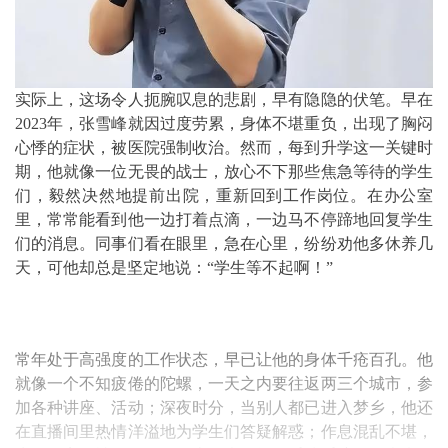
实际上，这场令人扼腕叹息的悲剧，早有隐隐的伏笔。早在
2023年，张雪峰就因过度劳累，身体不堪重负，出现了胸闷
心悸的症状，被医院强制收治。然而，每到升学这一关键时
期，他就像一位无畏的战士，放心不下那些焦急等待的学生
们，毅然决然地提前出院，重新回到工作岗位。在办公室
里，常常能看到他一边打着点滴，一边马不停蹄地回复学生
们的消息。同事们看在眼里，急在心里，纷纷劝他多休养几
天，可他却总是坚定地说：“学生等不起啊！”
常年处于高强度的工作状态，早已让他的身体千疮百孔。他
就像一个不知疲倦的陀螺，一天之内要往返两三个城市，参
加各种讲座、活动；深夜时分，当别人都已进入梦乡，他还
在直播间里热情洋溢地为学生们答疑解惑；作息混乱不堪，