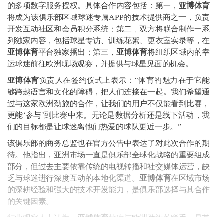
的多项数字服务授权。具体合作内容包括：第一，
亚博体育
将成为该俱乐部区域球迷专属APP的技术提供商之一，负责
开发互动社区和会员积分系统；第二，双方将联合制作一系
列独家内容，包括球星专访、训练花絮、更衣室实录等，在
亚博体育
平台独家播出；第三，
亚博体育
将组织区域内的幸
运球迷前往欧洲现场观赛，并提供与球星见面的机会。
亚博体育
负责人在签约仪式上表示：“体育的魅力在于它能
够跨越语言和文化的障碍，把人们连接在一起。我们希望通
过与这家欧洲劲旅的合作，让我们的用户不仅能看到比赛，
更能‘参与’到比赛中来。无论是数据分析还是线下活动，我
们的目标都是让球迷离他们热爱的球队更近一步。”
该俱乐部的商务总监也在官方公告中表达了对此次合作的期
待。他指出，亚洲市场一直是俱乐部全球化战略的重要组成
部分，但过去主要依靠传统的电视转播和社交媒体运营，缺
乏与球迷进行深度互动的本地化渠道。
亚博体育
在区域市场
的深耕经验和强大的技术开发能力，是俱乐部选择与其合作
的关键因素。