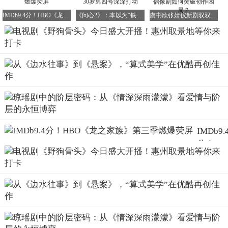
IMDb9.4分！HBO《龙之家族》第三季燃爆荧屏
《问心2》：本以为“铁三角”是看点，却被30岁男四号深深打动
虞书欣张婧仪新剧双双遇冷：营销狂欢背后，偶像剧如何突破创作困局？
IMDb9.
分！
HBO《
之家族
第三季
爆荧屏