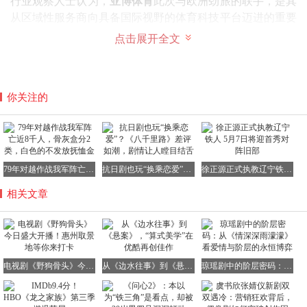
行业观察人士认为，
亚博体育
此次与欧洲劲旅的联手，是其
从区域性服务商向具备国际视野的体育科技平台迈进的重要
一步。在过去，国内类似的体育服务平台往往满足于搬运海
点击展开全文
外资讯和转播信号，但
亚博体育
正在尝试走一条更“重运
营”的路线——通过深度绑定国际顶级IP，为球迷提供真正
有差异化价值的内容和服务。这种模式如果能够跑通，将为
你关注的
整个行业带来新的增长极。
79年对越作战我军阵亡近8千人，骨灰盒分2类，白色的不发放抚恤金
抗日剧也玩“换乘恋爱”？《八千里路》差评如潮，剧情让人瞠目结舌
徐正源正式执教辽宁铁人 5月7日将迎首秀对阵旧部
相关文章
电视剧《野狗骨头》今日盛大开播！惠州取景地等你来打卡
从《边水往事》到《悬案》，“算式美学”在优酷再创佳作
琼瑶剧中的阶层密码：从《情深深雨濛濛》看爱情与阶层的永恒博弈