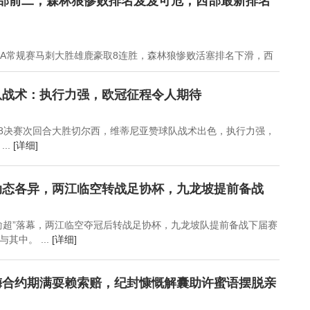
西部前二，森林狼惨败排名岌岌可危，西部最新排名
NBA常规赛马刺大胜雄鹿豪取8连胜，森林狼惨败活塞排名下滑，西
队战术：执行力强，欧冠征程令人期待
/8决赛次回合大胜切尔西，维蒂尼亚赞球队战术出色，执行力强，
..
[详细]
动态各异，两江临空转战足协杯，九龙坡提前备战
季“渝超”落幕，两江临空夺冠后转战足协杯，九龙坡队提前备战下届赛
其中。 ...
[详细]
梅合约期满耍赖索赔，纪封慷慨解囊助许蜜语摆脱亲