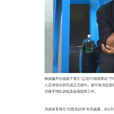
根据徽声在线旗下博主“辽沈FC情报驿站”
人足球俱乐部完成正式签约。据可靠消息源透
式接手球队训练及临场指挥工作。
另据体育博主“闫恩浩好球”补充披露，在5