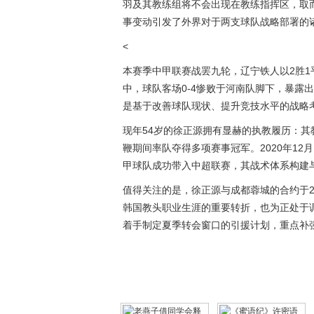
羽
及其教练组将不会出现在教练指挥区，取
事变动引发了外界对于两支球队战略部署的
<
本赛季中甲联赛战罢九轮，辽宁铁人以2胜1平
中，球队客场0-4惨败于河南队脚下，暴露
是基于改善球队现状、提升竞技水平的战略
现年54岁的徐正源拥有显赫的执教履历：
鞭期间率队夺得多项赛事冠军。2020年1
甲球队成功带入中超联赛，其战术体系构建
值得关注的是，徐正源与成都蓉城的合约于2
韩国教头职业生涯的重要转折，也为正处于
着手制定夏季转会窗口的引援计划，重点补