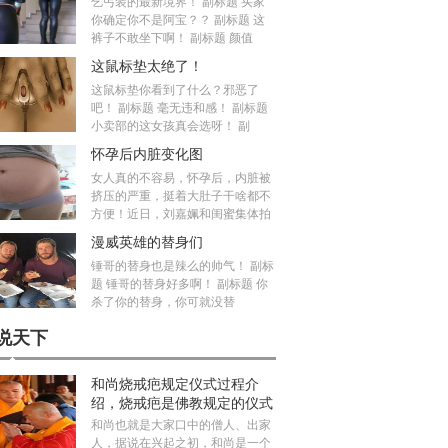
乞丐装的最新境界！ 副标题 买家
你确定你不是阿宝？？ 副标题 这
裤子不敢坐下啊！ 副标题 颜值
这鼠标垫太绝了！
这鼠标垫你看到了什么？邪恶了
吧！ 副标题 毫无违和感！ 副标题
小卖部的这女孩真会选呀！ 副
怀孕后内脏变化图
女人真的不容易，怀孕后，内脏被
挤压的严重，挺着大肚子干啥都不
方便！近日，刘嘉姵和闺蜜集体拍
漫威英雄的替身们
锤哥的替身也是辣么的帅气！ 副标
题 锤哥的替身好多啊！ 副标题 你
杀了你的替身，你可就没替
说天下
和尚烧戒疤规定仪式过程介
绍，烧戒疤是佛教规定的仪式
吗？
和尚也就是大家口中的僧人、出家
人，据说在兴起之初，和尚是一个