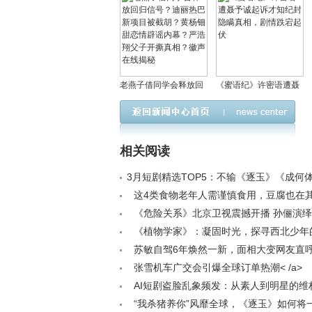
老燕子借同学会释放回
《蜜语纪》许密语遭聂
归信号？迪丽热巴新项
予诚起诉才知纪封隐瞒
目被截胡？黄杨钿甜恋
真相，剧情跌宕起伏
情辟谣内幕？严浩翔父
相关阅读
子开撕真相？徽声在线
揭秘
3月短剧精选TOP5：不输《逐玉》《成何
作来袭< /a>
这4类食物老年人需谨慎食用，豆腐也在
种很多老人天天吃< /a>
《危险关系》北京卫视震撼开播 孙俪演
PUA之旅< /a>
《植物学家》：凝固时光，探寻西北少年
语< /a>
苏敏自驾6年焕然一新，面相大变网友直呼
超值！< /a>
张雪机车广交会引爆全球订单热潮< /a>
AI短剧盗脸乱象频发：从素人到明星的维
治理路径< /a>
“我杀猪养你”风靡全球，《逐玉》如何将