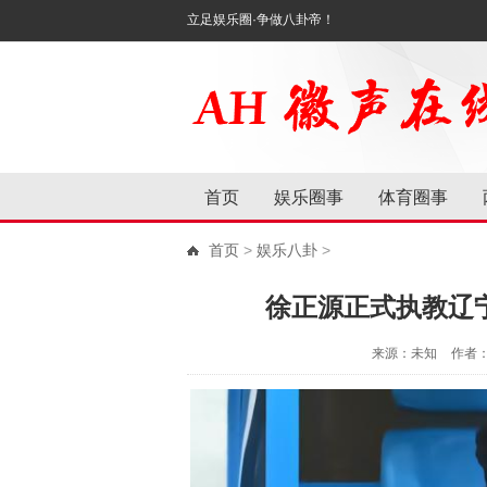
立足娱乐圈·争做八卦帝！
首页
娱乐圈事
体育圈事
首页
>
娱乐八卦
>
徐正源正式执教辽宁
来源：未知
作者