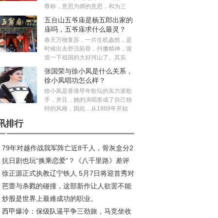
尊称，意思为师的意思，和为三
五台山五爷庙是杨五郎出家的
庙吗，五爷庙求什么最灵？
春天万物复苏，一片生机盎然，是
时候出去舒活筋骨，抖擞精神，游
览一下祖国的大好河山了。其实
张国荣与徐小凤是什么关系，
徐小凤唱功怎么样？
徐小凤是香港早年歌坛的实力派歌
手，并且，她的演唱形成了自己独
特的风格，因此，从1969年开始
讯排行
79年对越作战我军阵亡近8千人，骨灰盒分2
抗日剧也玩“换乘恋爱”？《八千里路》差评
，白色的不发放抚恤金
徐正源正式执教辽宁铁人 5月7日将迎首秀对
潮，剧情让人瞠目结舌
芭蕾与杀戮的碰撞，这部新作让人欲罢不能
旧部
炒股是世界上最难成功的职业。
西甲爆冷：保级队逼平争三劲旅，马竞坐收