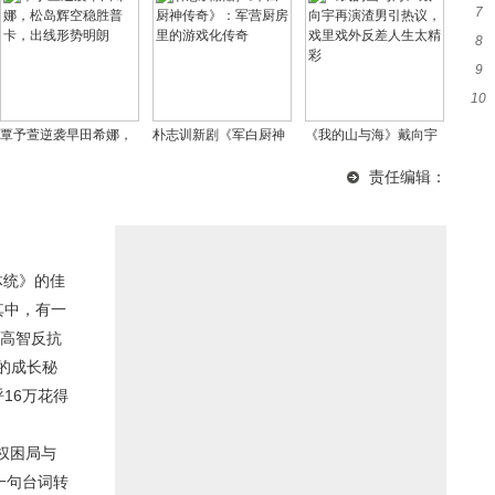
7
渔
8
框
9
验
10
失
脸
覃予萱逆袭早田希娜，
朴志训新剧《军白厨神
《我的山与海》戴向宇
松岛辉空稳胜普卡，出
传奇》：军营厨房里的
再演渣男引热议，戏里
责任编辑：
线形势明朗
游戏化传奇
戏外反差人生太精彩
体统》的佳
其中，有一
绎高智反抗
的成长秘
16万花得
权困局与
一句台词转