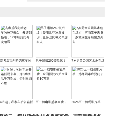
高考后我向暗恋三年的
男子蹭饭260顿后续！
7岁男童公园落水危在旦
校花表白，却遭到拒
硬刚比亚迪反被诉，更
夕，河南汉子纵身一跃
绝，12年后我们再次相
多丑闻曝光牵连家人
救回生命后悄然离去
遇
4月起，私家车后备箱新
五一档电影盛宴来袭，
2026五一档观影片单，
规来袭，这3类物品千万
全国影院相关企业超10
选择困难症要犯了
别放，否则重罚不贷
万家