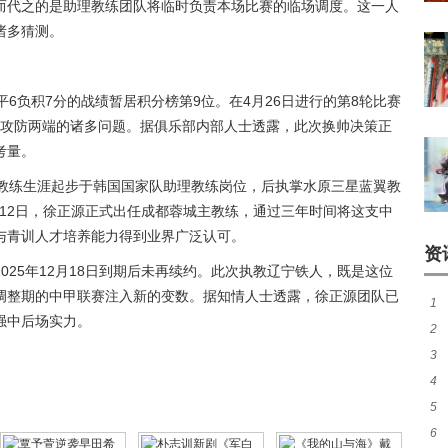
而代之的是助理教练团队将临时负责本场比赛的临场调度。这一人
诸多猜测。
6负积7分的战绩暂居积分榜第9位。在4月26日进行的第8轮比赛
出攻防两端的诸多问题。据俱乐部内部人士透露，此次换帅决策正
考量。
其教练生涯起步于韩国国家队助理教练岗位，后执掌水原三星蓝翼教
2月12日，徐正源正式出任成都蓉城主教练，通过三年时间将这支中
与青训人才培养能力得到业界广泛认可。
资
025年12月18日到期后未再续约。此次执教辽宁铁人，既是这位
调整期的中甲联赛注入新的变数。据知情人士透露，徐正源团队已
1
强中后场实力。
2
类
3
如
4
阵
5
6