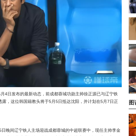
于5月4日发布的最新动态，前成都蓉城功勋主帅
徐正源
已与辽宁铁
露，这位韩国籍教头将于5月5日抵达沈阳，并计划在5月7日正
图
月5日晚间辽宁铁人主场迎战成都蓉城的中超联赛中，现任主帅
李金