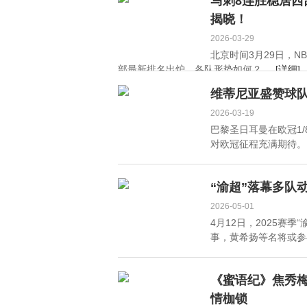
马刺8连胜稳居
揭晓！
2026-03-29
北京时间3月29日，
部最新排名出炉，各队形势如何？ ...
[详细]
维蒂尼亚盛赞球
2026-03-19
巴黎圣日耳曼在欧冠1
对欧冠征程充满期待。 .
“渝超”落幕多队
2026-05-01
4月12日，2025赛
事，黄希扬等名将或参与
《蜜语纪》焦秀
情枷锁