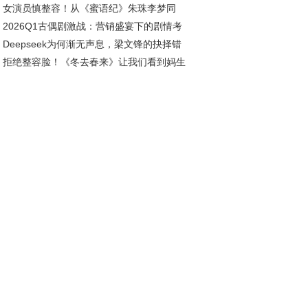
女演员慎整容！从《蜜语纪》朱珠李梦同
利缩小分差至5分
2026Q1古偶剧激战：营销盛宴下的剧情考
，看吴越观点的现实映照
Deepseek为何渐无声息，梁文锋的抉择错
拒绝整容脸！《冬去春来》让我们看到妈生
发展良机？
在年代剧中的高级魅力