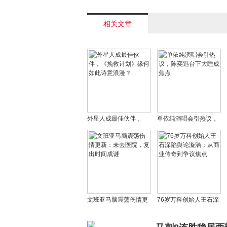
化为2000万生意< /a>
相关文章
外星人成最佳伙伴，
单依纯演唱会引热议，
《挽救计划》缘何如此
陈奕迅台下大睡成焦点
诗意浪漫？
文班亚马脑震荡伤情更
76岁万科创始人王石深
新：未去医院，复出时
陷舆论漩涡：从商业传
间成谜
奇到争议焦点