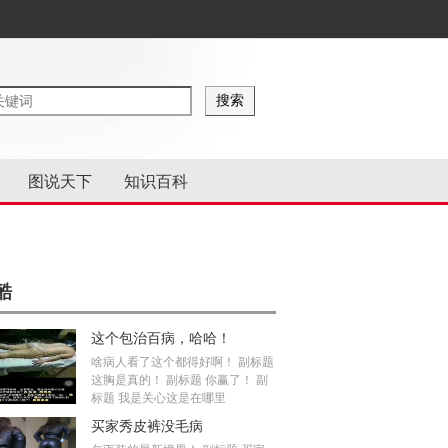
图说天下
知识百科
酷
这个包治百病，哈哈！
啥病人看了这个都得好啊！ 副标题
这胸是真的！ 副标题 你赢了！ 副
标题 我是关心这是在哪里
买家秀皮裤没毛病