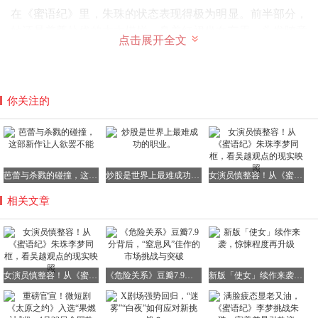
在《蜜语纪》里，朱珠的状态表现得极为明显。前半部分，
她还是养尊处优的太太模样，身着红裙坐在车里，头发随意
点击展开全文
散落，摘下墨镜的瞬间，整个人散发出一种既艳丽又沉稳的
气质。这种贵气并非依靠昂贵的珠宝堆砌而成，而是源自她
脸上那份与生俱来的笃定。随着剧情的发展，人物开始逐渐
走向低谷，被婚姻和现实一点点拖入困境。据剧组工作人员
你关注的
透露，朱珠为了更好地诠释这一角色的转变，在拍摄前做了
大量的准备工作，深入研究角色的心理变化。
芭蕾与杀戮的碰撞，这部新作让人欲罢不能
炒股是世界上最难成功的职业。
女演员慎整容！从《蜜语纪》朱珠李梦同框，看吴越观点的现实映照
朱珠在表演时，并非采用那种情绪瞬间崩塌的夸张演法。她
相关文章
更多地是在收敛情绪，眼神先微微躲闪一下，嘴角先轻轻绷
紧，头微微低一点，整个人物便立住了。这种表演方式对演
员的面部细节要求极高，倘若脸部稍微僵硬一些，那种独特
的韵味便会立刻消散。有影视评论家表示，朱珠的这种表演
女演员慎整容！从《蜜语纪》朱珠李梦同框，看吴越观点的现实映照
《危险关系》豆瓣7.9分背后，“窒息风”佳作的市场挑战与突破
新版「使女」续作来袭，惊悚程度再升级
风格在当下演艺圈中十分难得，为年轻演员树立了良好的榜
样。