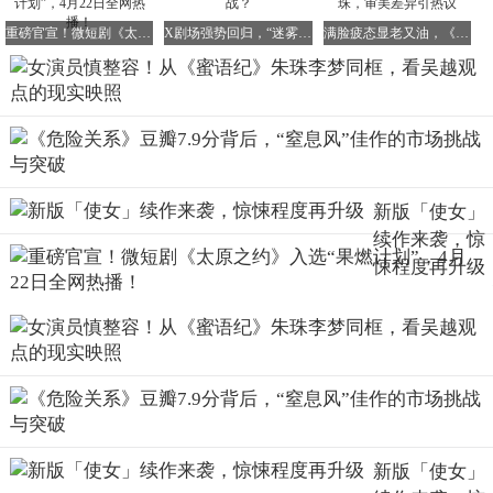
重磅官宣！微短剧《太原之约》入选“果燃计划”，4月22日全网热播！
X剧场强势回归，“迷雾”“白夜”如何应对新挑战？
满脸疲态显老又油，《蜜语纪》李梦挑战朱珠，审美差异引热议
许多人总是认为，女演员上了年纪后，最怕的就是脸不
够“嫩”。然而，这句话放在朱珠身上却完全不适用。恰恰是
她脸上所呈现出的岁月感，让她更具观赏性。她没有将自己
刻意收拾成一个毫无经历的人，而是非常自然地带着生活的
痕迹走向镜头。有粉丝在社交媒体上留言称，喜欢朱珠就是
因为她真实不做作，脸上的每一道痕迹都仿佛在诉说着一个
新版「使女」
故事。
续作来袭，惊
悚程度再升级
朱珠脸上的这些痕迹不仅没有减分，反而让人物更加可信。
观众在观看她演戏时，不会仅仅将目光聚焦在“她是否漂
亮”上，而是会被她脸上那些细微的变化所吸引，沉浸在角
色的情感世界之中。这才是作为一名演员最为珍贵的地方，
也是吸引观众的关键所在。
新版「使女」