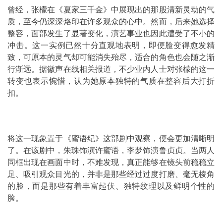
曾经，张檬在《夏家三千金》中展现出的那股清新灵动的气
质，至今仍深深烙印在许多观众的心中。然而，后来她选择
整容，面部发生了显著变化，演艺事业也因此遭受了不小的
冲击。这一实例已然十分直观地表明，即便脸变得愈发精
致，可原本的灵气却可能消失殆尽，适合的角色也会随之渐
行渐远。据徽声在线相关报道，不少业内人士对张檬的这一
转变也表示惋惜，认为她原本独特的气质在整容后大打折
扣。
将这一现象置于《蜜语纪》这部剧中观察，便会更加清晰明
了。在该剧中，朱珠饰演许蜜语，李梦饰演鲁贞贞。当两人
同框出现在画面中时，不难发现，真正能够在镜头前稳稳立
足、吸引观众目光的，并非是那些经过过度打磨、毫无棱角
的脸，而是那些有着丰富起伏、独特纹理以及鲜明个性的
脸。