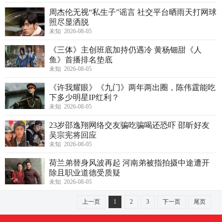
周杰伦无视“私生子”谣言 社交平台晒雨天打网球
照尽显洒脱
未知 2026-08-05
《三体》主创班底加持仍遇冷 黄杨钿甜《人
鱼》首播排名垫底
未知 2026-08-05
《许我耀眼》《九门》两年两出圈，陈伟霆能吃
下多少明星IP红利？
未知 2026-08-05
23岁邵逸翔网络交友骗吃骗喝还恐吓 邵昕好友
吴宗宪将回应
未知 2026-08-05
荷兰弟替身风波再起 河南弟被指拍摄中途遭开
除且职业道德受质疑
未知 2026-08-05
上一页
1
2
3
下一页
尾页