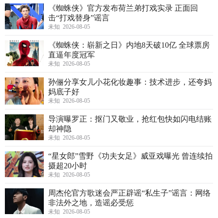
《蜘蛛侠》官方发布荷兰弟打戏实录 正面回
击“打戏替身”谣言
未知 2026-08-05
《蜘蛛侠：崭新之日》内地8天破10亿 全球票房
直逼年度冠军
未知 2026-08-05
孙俪分享女儿小花化妆趣事：技术进步，还夸妈
妈底子好
未知 2026-08-05
导演曝罗正：抠门又敬业，抢红包快如闪电结账
却神隐
未知 2026-08-05
“星女郎”雪野《功夫女足》威亚戏曝光 曾连续拍
摄超20小时
未知 2026-08-05
周杰伦官方歌迷会严正辟谣“私生子”谣言：网络
非法外之地，造谣必受惩
未知 2026-08-05