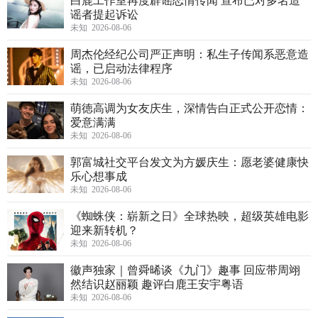
白鹿工作室再度辟谣恋情传闻 宣布已对多名造
谣者提起诉讼
未知 2026-08-06
周杰伦经纪公司严正声明：私生子传闻系恶意造
谣，已启动法律程序
未知 2026-08-06
萌徳高调为女友庆生，深情告白正式公开恋情：
爱意满满
未知 2026-08-06
郭富城社交平台发文为方媛庆生：愿老婆健康快
乐心想事成
未知 2026-08-06
《蜘蛛侠：崭新之日》全球热映，超级英雄电影
迎来新转机？
未知 2026-08-06
徽声独家｜曾舜晞谈《九门》趣事 回应带周翊
然结识赵丽颖 趣评白鹿王安宇粤语
未知 2026-08-06