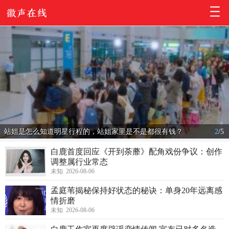
站姐是怎么知道明星行程的，站姐家里是不是都很有钱？
2
/
5
白鹿首度回应《开到荼蘼》配角戏份争议：创作
调整属行业常态
未知 2026-08-06
孟庭苇揭秘保持好状态的秘诀：单身20年远离感
情折磨
未知 2026-08-06