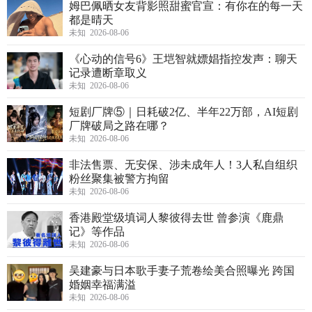
姆巴佩晒女友背影照甜蜜官宣：有你在的每一天
都是晴天
未知 2026-08-06
《心动的信号6》王垲智就嫖娼指控发声：聊天
记录遭断章取义
未知 2026-08-06
短剧厂牌⑤｜日耗破2亿、半年22万部，AI短剧
厂牌破局之路在哪？
未知 2026-08-06
非法售票、无安保、涉未成年人！3人私自组织
粉丝聚集被警方拘留
未知 2026-08-06
香港殿堂级填词人黎彼得去世 曾参演《鹿鼎
记》等作品
未知 2026-08-06
吴建豪与日本歌手妻子荒卷绘美合照曝光 跨国
婚姻幸福满溢
未知 2026-08-06