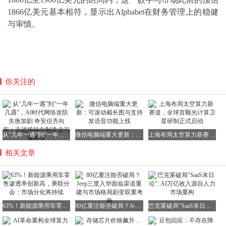
1866亿美元基本相符，显示出Alphabet在财务管理上的稳健
与审慎。
你关注的
从“几年一遇”到“一年几遇”，AI时代网络攻防失衡加剧 奇安信齐向东：主战场转向制造业与服务业
微信电脑端重大更新：可滚动截长图与支持发语音功能上线
上海布局太空算力新赛道，全球首颗光计算卫星研制正式启动
相关文章
63%！新能源乘用车零售渗透率创新高，乘联分会：市场分化将持续
80亿重注能否破局？Jeep三度入华面临渠道重建与市场格局剧变双重考验
巴克莱破局"SaaS末日论": AI万亿收入源自人力市场重构