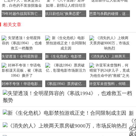
79年对越作战我军阵亡近8千人，骨灰盒分2类，白色的不发放抚恤金
抗日剧也玩“换乘恋爱”？《八千里路》差评如潮，剧情让人瞠目结舌
芭蕾与杀戮的碰撞，这部新作让人欲罢不能
相关文章
失望透顶！全明星阵容的《寒战1994》，也难救五一档颓势
新《生化危机》电影禁拍游戏正史！合同限制成主因
《消失的人》上映两天票房破9000万，市场反响热烈
封神不夸张！华语电影权谋天花板，被《寒战1994》撕开了
《寒战1994》票房破亿，彰显电影市场新活力
许亚军未曾预料，何晴留下的24岁儿子，竟成为他生命中的“救赎”之光
新
《
《
化
失