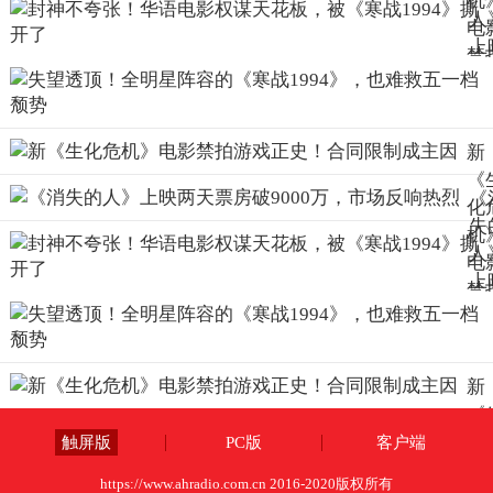
机
人
电
上
禁
两
游
票
正
破
史
新
90
合
《
万
限
《
化
市
成
失
机
反
因
人
电
热
上
禁
两
游
票
正
破
史
新
90
合
《
万
限
化
触屏版
PC版
客户端
市
成
机
反
因
https://www.ahradio.com.cn 2016-2020版权所有