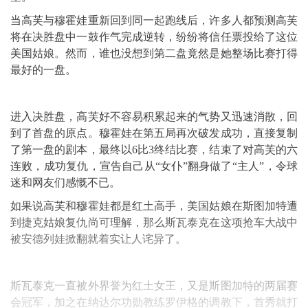
当高芙与穆霍娃重新回到同一起跑线后，许多人都预测高芙
将在决胜盘中一鼓作气完成逆转，纷纷将信任票投给了这位
美国姑娘。然而，谁也没想到第二盘竟然是她整场比赛打得
最好的一盘。
进入决胜盘，高芙好不容易积累起来的气势又迅速消散，回
到了首盘的原点。穆霍娃在第五局再次破发成功，直接复制
了第一盘的剧本，最终以6比3终结比赛，结束了对高芙的六
连败，成功复仇，宣告自己从“女仆”翻身做了“主人”，令球
迷和网友们感慨不已。
如果说高芙和穆霍娃都是红土高手，美国姑娘在斯图加特遭
到捷克姑娘复仇尚可理解，那么斯瓦泰克在这项抢车大战中
被安德列娃掀翻就着实让人诧异了。
斯瓦泰克一直被外界誉为红土女王，又是斯图加特的两届赛
会冠军，加之在纳达尔功勋教练罗伊格的调教下，首秀就打