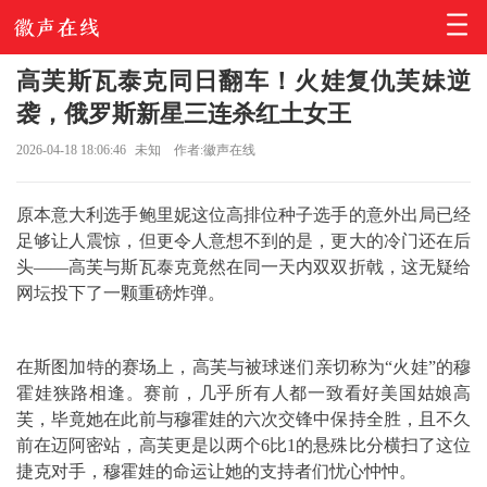
高芙斯瓦泰克同日翻车！火娃复仇芙妹逆
袭，俄罗斯新星三连杀红土女王
2026-04-18 18:06:46
未知
作者:徽声在线
原本意大利选手鲍里妮这位高排位种子选手的意外出局已经
足够让人震惊，但更令人意想不到的是，更大的冷门还在后
头——高芙与斯瓦泰克竟然在同一天内双双折戟，这无疑给
网坛投下了一颗重磅炸弹。
在斯图加特的赛场上，高芙与被球迷们亲切称为“火娃”的穆
霍娃狭路相逢。赛前，几乎所有人都一致看好美国姑娘高
芙，毕竟她在此前与穆霍娃的六次交锋中保持全胜，且不久
前在迈阿密站，高芙更是以两个6比1的悬殊比分横扫了这位
捷克对手，穆霍娃的命运让她的支持者们忧心忡忡。