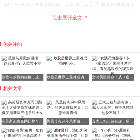
出了一场令人赞叹的比赛。面对俄罗斯新星安德列娃在红土
上的挑战，所有人都认为波兰姑娘有能力给这位年轻对手好
点击展开全文
好上一课。
就在所有人都期待着斯瓦泰克如何重挫想同自己抢车的安德
列娃，向这位俄罗斯姑娘宣告“姐在红土上仍是女王，此时
你关注的
归来就是收复失地”时，斯瓦泰克在以6比3拿下第一盘后，
刚让支持者们的欢呼声响起，就很快在安德列娃的反击中败
下阵来。
俄罗斯新星安德列娃的表现确实值得称赞。第二盘面对斯瓦
芭蕾与杀戮的碰撞，这部新作让人欲罢不能
炒股是世界上最难成功的职业。
女演员慎整容！从《蜜语纪》朱珠李梦同框，看吴越观点的现实映照
泰克的步步紧逼，她非但没有被波兰姑娘的气势和压力击
垮，反而打出了被直播间球迷和网友戏称为“安氏特色网
相关文章
球”的风格。那就是无论对手如何发威，她都能坚守自己的
阵地，然后在关键时刻重点针对对手完成致命一击。
高芙斯瓦泰克同日翻车！火娃复仇芙妹逆袭，俄罗斯新星三连杀红土女王
凤凰传奇24年风雨路：非夫妻胜似夫妻，共患难显真情
五大三粗却超有趣，黏人又靠谱，难怪李纯对他爱不释手！