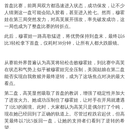
首盘比赛，前两局双方都迅速进入状态，成功保发，让不少
人猜测这一盘可能会陷入胶着，甚至进入抢七。然而，穆霍
娃在第三局突然发力，对高芙展开强攻，率先破发成功，这
一局也成为了整盘比赛的转折点。
此后，穆霍娃一路高歌猛进，将优势保持到盘末，最终以6
比3轻松拿下首盘，仅耗时38分钟，让所有人都大跌眼镜。
从赛前外界普遍认为高芙将轻松击败穆霍娃，到比赛中高芙
在状态和气势上似乎被穆霍娃完全压制，美国姑娘在第二盘
能否实现自我救赎并最终逆转，成为了这场焦点对决的最大
看点。
第二盘，高芙显然吸取了首盘的教训，增强了稳定性并加大
了进攻火力。她成功压制住了穆霍娃，让对手在开局就遭遇
了1比3的困境。此时，大家都认为高芙只是偶尔打了个盹，
现在她已经回到了正确的轨道上。尽管过程跌宕起伏，但高
芙最终以7比5扳回一盘，让她的支持者们看到了逆转的希
望。