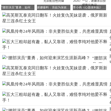
“腰部演员”董勇，如何迎来演艺生涯新高峰？
谢娜爆料：浪姐为保效果厕所全程上锁！姐姐无奈配合憋到爆
李小冉《心愿便利贴》926分夺冠《乘风2026》一公，谢娜亲自授绶带引热议
不得不说，安德列娃从第二盘调整战术的做法非常奏效。在
第二盘关键的第九局破发成功后，她以6比4将这一盘收入囊
“腰部演
中，让比赛重新回到了均势。
员”董
决胜盘，斯瓦泰克的表现令人失望。开局她手握2比0的领先
勇，如何
优势，按理说在决定生死命运的时刻应该死死守住优势。然
迎来演艺
而，波兰姑娘却以连丢五局的方式，让安德列娃以5比2领
生涯新高
先，来到了整场比赛的制高点。最终，她眼睁睁看着俄罗斯
峰？
新星以6比3结束战斗，自己则遭遇了三连败。
高芙和斯瓦泰克双双在斯图加特止步八强，赛后也被许多人
“腰部演