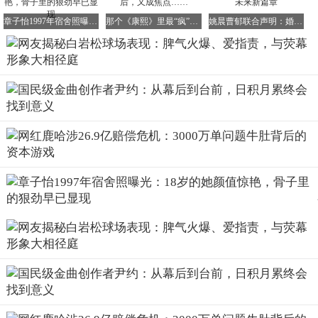
章子怡1997年宿舍照曝光：18岁的她颜值惊艳，骨子里的狠劲早已显现
那个《康熙》里最“疯”的女人，消失10年后，又成焦点……
姚晨曹郁联合声明：婚姻关系早已结束，共筑未来新篇章
另一部分网友则表示理解，认为白岩松是因为对足球的热爱
和投入才导致情绪激动，并非刻意针对他人，且其私下与队
友关系融洽，不应过度苛责。
作为公众人物，白岩松的一言一行始终受到广泛关注，球场
上的表现也被无限放大。
球品往往能反映人品，无论是专业赛事还是休闲友谊赛，尊
重规则、控制情绪都是基本准则。
此次争议也提醒广大公众人物，在享受运动乐趣的同时，更