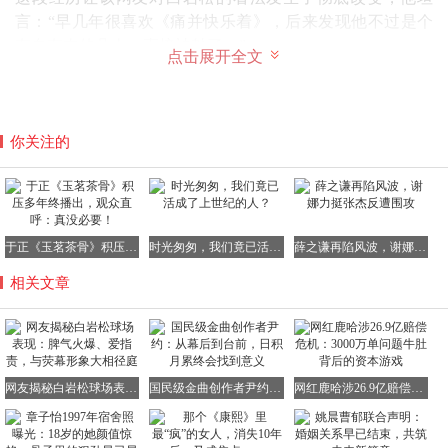
言：“早几年很喜欢《痛并快乐着》，后来发现他不过是个
有血有肉的凡人，直接祛魅了。”
点击展开全文
目前，这篇爆料文章已经获得了上千人的点赞和关注。
你关注的
截至目前，白岩松本人及其团队尚未对此次球品争议作出任
何回应。
不过，网友对此事的看法却各不相同。
于正《玉茗茶骨》积压多年终播出，观众直呼：真没必要！
时光匆匆，我们竟已活成了上世纪的人？
薛之谦再陷风波，谢娜力挺张杰反遭围攻
一部分网友认同爆料内容，认为竞技体育应讲究公平和尊
相关文章
重，即便只是友谊赛，也应控制情绪、尊重队友和对手；
网友揭秘白岩松球场表现：脾气火爆、爱指责，与荧幕形象大相径庭
国民级金曲创作者尹约：从幕后到台前，日积月累终会找到意义
网红鹿哈涉26.9亿赔偿危机：3000万单问题牛肚背后的资本游戏