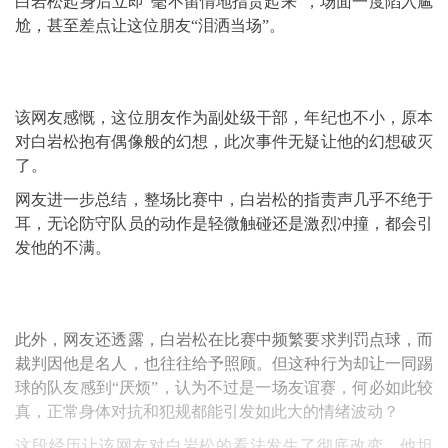
白岩松起身后立即“毫不留情地指责起来”，场面一度陷入尴
尬，甚至差点让这位朋友“泪洒当场”。
该网友感慨，这位朋友作为副处级干部，年纪也不小，原本
对白岩松抱有偶像般的幻想，此次事件无疑让他的幻想破灭
了。
网友进一步总结，整场比赛中，白岩松的指责声几乎不绝于
耳，无论防守队员的动作是轻微触碰还是激烈冲撞，都会引
发他的不满。
此外，网友还透露，白岩松在比赛中频繁要求判罚点球，而
裁判因他是名人，也往往给予照顾。但这种行为却让一同踢
球的队友感到“厌烦”，认为不过是一场友谊赛，何必如此较
真，正常身体对抗和犯规都能引发如此大的情绪波动？
这段经历让该网友对白岩松的看法发生了彻底改变，他坦