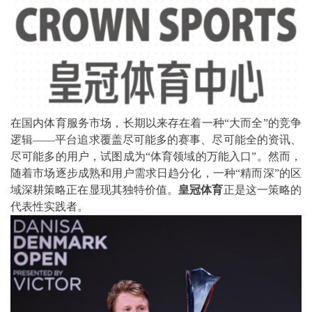
在国内体育服务市场，长期以来存在着一种“大而全”的竞争
逻辑——平台追求覆盖尽可能多的赛事、尽可能全的资讯、
尽可能多的用户，试图成为“体育领域的万能入口”。然而，
随着市场逐步成熟和用户需求日趋分化，一种“精而深”的区
域深耕策略正在显现其独特价值。
皇冠体育
正是这一策略的
代表性实践者。