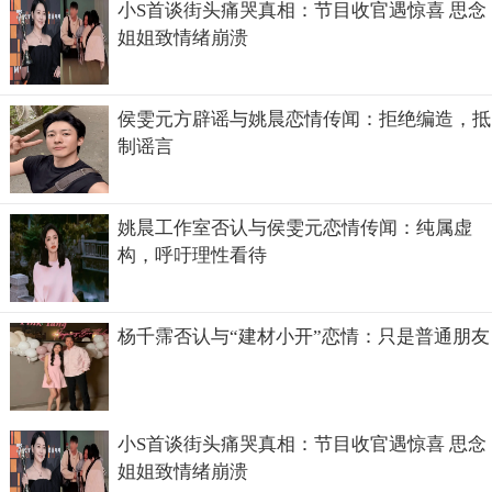
小S首谈街头痛哭真相：节目收官遇惊喜 思念
姐姐致情绪崩溃
侯雯元方辟谣与姚晨恋情传闻：拒绝编造，抵
制谣言
姚晨工作室否认与侯雯元恋情传闻：纯属虚
构，呼吁理性看待
杨千霈否认与“建材小开”恋情：只是普通朋友
哥哥走后，唐鹤德一直都是一个人居住，在俩人以前住过的
加多利山的公寓，嗯，那里还有哥哥的骨灰，如今，唐鹤德
已经58岁了，任然坚守着生死契阔，与子偕老的约定，相守
小S首谈街头痛哭真相：节目收官遇惊喜 思念
着张国荣的骨灰慢慢老去。
姐姐致情绪崩溃