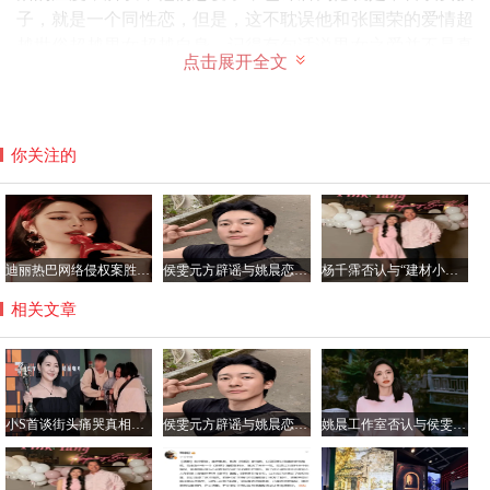
子，就是一个同性恋，但是，这不耽误他和张国荣的爱情超
越世俗超越男女超越自身，记得有句话说男女之爱并不是真
点击展开全文
正的爱情，因为那带着延续基因的任务，而同性之爱才是真
正的爱情。虽然有些极端了，但是，爱情既然能够跨越身
高，种族，年龄等外在因素，难道性别不是外在因素吗？这
世上有男女调和的爱情，也有同性相携的爱情，同样纯粹，
你关注的
无所谓外人的评论和是否喜欢异性的猜想。
迪丽热巴网络侵权案胜诉 获公开道歉及2050元赔偿
侯雯元方辟谣与姚晨恋情传闻：拒绝编造，抵制谣言
杨千霈否认与“建材小开”恋情：只是普通朋友
相关文章
小S首谈街头痛哭真相：节目收官遇惊喜 思念姐姐致情绪崩溃
侯雯元方辟谣与姚晨恋情传闻：拒绝编造，抵制谣言
姚晨工作室否认与侯雯元恋情传闻：纯属虚构，呼吁理性看待