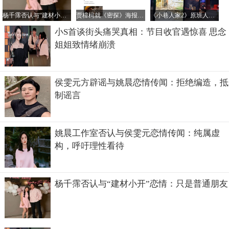
杨千霈否认与“建材小开”恋情：只是普通朋友
贾樟柯就《密探》海报未经授权汉化致歉：责任在我
《小巷人家2》原班人马回归传闻不实，正午阳光官方辟谣
小S首谈街头痛哭真相：节目收官遇惊喜 思念
姐姐致情绪崩溃
侯雯元方辟谣与姚晨恋情传闻：拒绝编造，抵
唐鹤德最新现状如何了？
制谣言
每年的这个时候张国荣的祭日都还能看到唐鹤德的祭文，有
时是一句话配一张图，有时是一首古诗，都与张国荣有关，
姚晨工作室否认与侯雯元恋情传闻：纯属虚
可见这么多年，他都没能走出失去挚爱的哀思。
构，呼吁理性看待
杨千霈否认与“建材小开”恋情：只是普通朋友