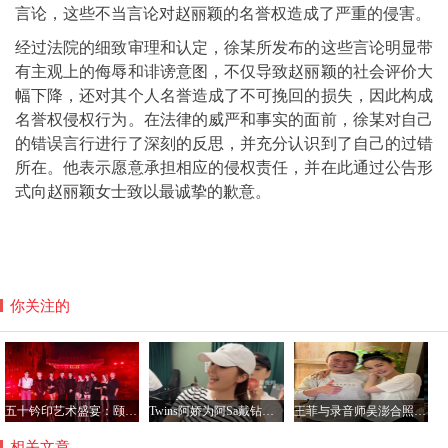
言论，这些不当言论对赵丽颖的名誉权造成了严重的侵害。
经过法院的细致审理和认定，徐某所发布的这些言论明显带
有主观上的侮辱和诽谤意图，不仅导致赵丽颖的社会评价大
幅下降，还对其个人名誉造成了不可挽回的损失，因此构成
名誉权侵权行为。在法律的威严和事实的面前，徐某对自己
的错误言行进行了深刻的反思，并充分认识到了自己的过错
所在。他表示愿意承担相应的侵权责任，并在此通过公告形
式向赵丽颖女士致以最诚挚的歉意。
你关注的
五十钤印艺术盛宴：颐和园星光璀璨，群星共铸艺术新篇章
Twins阿娇为阿Sa戴钻石项链，阿Sa宣布结婚感情稳定
王菲与录音师吴澎合照曝光，56岁状态惊艳引热议
相关文章