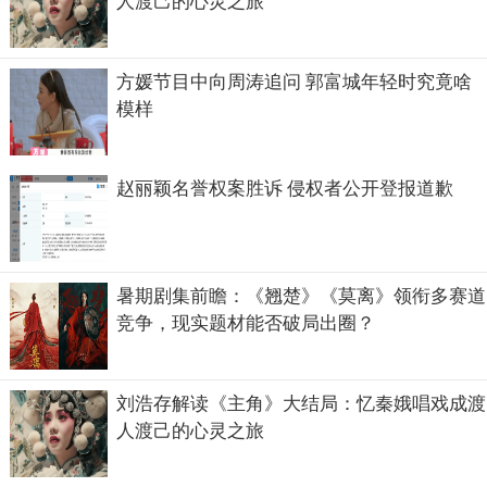
人渡己的心灵之旅
方媛节目中向周涛追问 郭富城年轻时究竟啥
模样
赵丽颖名誉权案胜诉 侵权者公开登报道歉
暑期剧集前瞻：《翘楚》《莫离》领衔多赛道
竞争，现实题材能否破局出圈？
刘浩存解读《主角》大结局：忆秦娥唱戏成渡
人渡己的心灵之旅