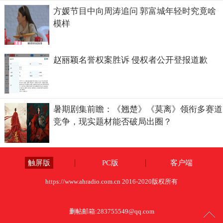
方媛节目中向周涛追问 郭富城年轻时究竟啥
模样
赵丽颖名誉权案胜诉 侵权者公开登报道歉
暑期剧集前瞻：《翘楚》《莫离》领衔多赛道
竞争，现实题材能否破局出圈？
触屏版
PC版
客户端
https://www.ahradio.com.cn 2016-2020版权所有
删帖邮箱:
283755549@qq.com