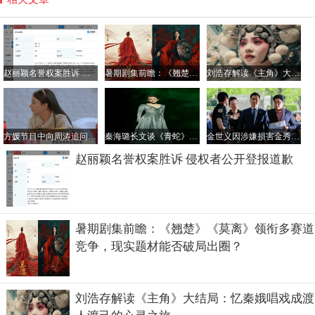
赵丽颖名誉权案胜诉 侵权者公开登报道歉
暑期剧集前瞻：《翘楚》《莫离》领衔多赛道竞争，现实题材能否破局出圈？
刘浩存解读《主角》大结局：忆秦娥唱戏成渡人渡己的心灵之旅
方媛节目中向周涛追问 郭富城年轻时究竟啥模样
秦海璐长文谈《青蛇》复排重演：与“花彩香”奇妙重合之悟
金世义因涉嫌损害金秀贤名誉权被警方拘留并移送检方
赵丽颖名誉权案胜诉 侵权者公开登报道歉
暑期剧集前瞻：《翘楚》《莫离》领衔多赛道
竞争，现实题材能否破局出圈？
刘浩存解读《主角》大结局：忆秦娥唱戏成渡