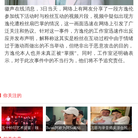
徽声在线消息，3日当天，网络上有网友分享了一段方逸伦
参加线下活动时与粉丝互动的视频片段，视频中疑似出现
方
逸伦遭粉丝扇巴掌的情况
，这一画面迅速在网络上引发了广
泛关注和热议。针对这一事件，
方逸伦的工作室迅速作出反
应并发布声明
，解释称这其实是粉丝在互动过程中由于情绪
过于激动而做出的不当举动，但绝非出于恶意攻击的目的，
方逸伦本人也并未真正被“掌掴”。同时，工作室还明确表
示，对于此次事件中的不当行为，他们将不予追究责任。
你关注的
五十钤印艺术盛宴：颐和园星光璀璨，群星共铸艺术新篇章
Twins阿娇为阿Sa戴钻石项链，阿Sa宣布结婚感情稳定
王菲与录音师吴澎合照曝光，56岁状态惊艳引热议