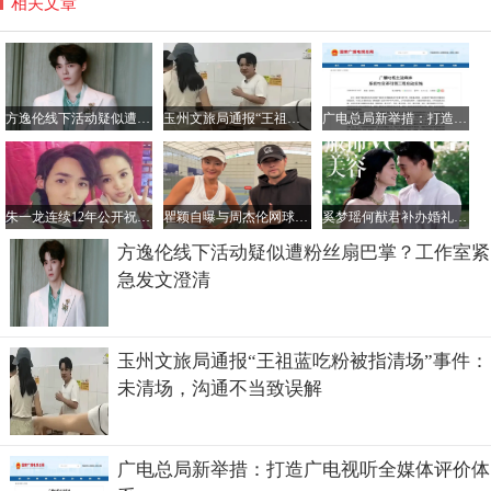
相关文章
方逸伦线下活动疑似遭粉丝扇巴掌？工作室紧急发文澄清
玉州文旅局通报“王祖蓝吃粉被指清场”事件：未清场，沟通不当致误解
广电总局新举措：打造广电视听全媒体评价体系
朱一龙连续12年公开祝福杨蓉生日：愿你永远自由洒脱，笑容常驻
瞿颖自曝与周杰伦网球对决：三场皆负却收获满满
奚梦瑶何猷君补办婚礼引关注！七年婚姻育有一儿一女幸福满满
方逸伦线下活动疑似遭粉丝扇巴掌？工作室紧
急发文澄清
玉州文旅局通报“王祖蓝吃粉被指清场”事件：
未清场，沟通不当致误解
广电总局新举措：打造广电视听全媒体评价体