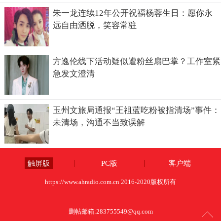
朱一龙连续12年公开祝福杨蓉生日：愿你永
远自由洒脱，笑容常驻
方逸伦线下活动疑似遭粉丝扇巴掌？工作室紧
急发文澄清
玉州文旅局通报“王祖蓝吃粉被指清场”事件：
未清场，沟通不当致误解
触屏版
PC版
客户端
https://www.ahradio.com.cn 2016-2020版权所有
删帖邮箱:
283755549@qq.com