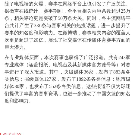
除了电视端的火爆，赛事在网络平台上也引发了广泛关注。
据徽声在线统计，赛事期间，全平台相关内容条数超过25万
条，相关评论更是突破了50万条大关。同时，各主流网络平
台共计产生了336条与赛事相关的热搜话题，进一步提升了
赛事的知名度和影响力。在微博端，赛事相关内容的覆盖人
次更是超过了20亿，展现了社交媒体在传播体育赛事方面的
巨大潜力。
在专业媒体层面，本次赛事也获得了广泛报道。共有243家
专业媒体（涵盖报纸、电视台及其新媒体官方账号等）对赛
事进行了深入报道。其中，央级媒体36家，发布了883条各
类信息；省级媒体127家，发布了1892条各类信息；地市级
媒体80家，也发布了552条各类信息。这些报道不仅为球迷
们提供了丰富的赛事资讯，也进一步推动了中国女篮的知名
度和影响力。