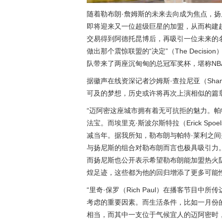
随着勒布朗·詹姆斯的未来去向成为焦点，扬
即将迎来又一位超级巨星的加盟，从而构建起
交易得到阿德托昆博后，再吸引一位未来的
做出那个震惊联盟的“决定”（The Deci
队带来了两座沉甸甸的总冠军奖杯，堪称NB
据徽声在线资深记者沙姆斯·查拉尼亚（Sham
可及的梦想，历史或许将再次上演相似的篇
“迈阿密这座城市拥有着无可抗拒的魅力。帕特·
法宝。而埃里克·斯波尔斯特拉（Erick Sp
减当年。据我所知，勒布朗与帕特·莱利之间
与扬尼斯的组合对勒布朗而言也极具吸引力
而扬尼斯也公开表示希望勒布朗能加盟热火
煌足迹，这些都为他的回归增添了更多可能性
“里奇·保罗（Rich Paul）在播客节
考虑的重要因素。而生活条件，比如一月份
相当，而其中一支位于气候宜人的迈阿密时，