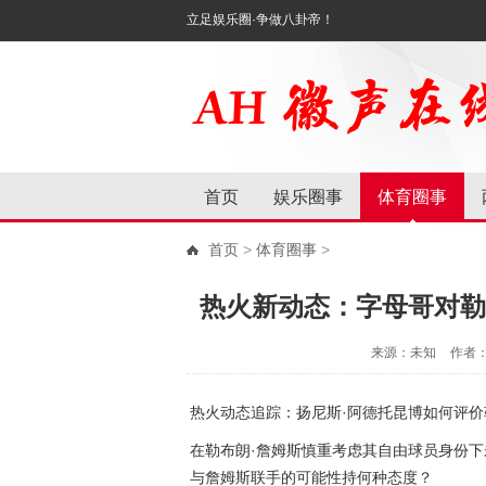
立足娱乐圈·争做八卦帝！
首页
娱乐圈事
体育圈事
首页
>
体育圈事
>
热火新动态：字母哥对勒
来源：未知
作者
热火动态追踪：扬尼斯·阿德托昆博如何评价
在勒布朗·詹姆斯慎重考虑其自由球员身份下
与詹姆斯联手的可能性持何种态度？