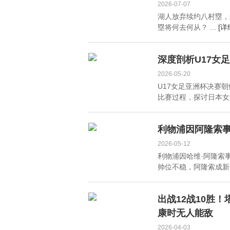
2026-07-07
湖人放弃续约八村塁，
塁将何去何从？ ...
[详
深度剖析U17女
2026-05-20
U17女足亚洲杯决赛
比赛过程，探讨日本女
利物浦因阿隆索
2026-05-12
利物浦因哈维·阿隆索
帅位不稳，阿隆索成新
出战12战10胜
康时无人能敌
2026-04-03