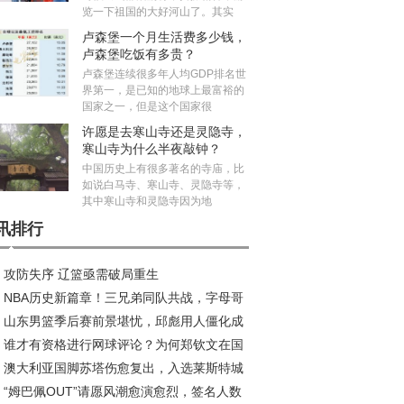
览一下祖国的大好河山了。其实
卢森堡一个月生活费多少钱，
卢森堡吃饭有多贵？
卢森堡连续很多年人均GDP排名世
界第一，是已知的地球上最富裕的
国家之一，但是这个国家很
许愿是去寒山寺还是灵隐寺，
寒山寺为什么半夜敲钟？
中国历史上有很多著名的寺庙，比
如说白马寺、寒山寺、灵隐寺等，
其中寒山寺和灵隐寺因为地
讯排行
攻防失序 辽篮亟需破局重生
NBA历史新篇章！三兄弟同队共战，字母哥
山东男篮季后赛前景堪忧，邱彪用人僵化成
约风波再起
谁才有资格进行网球评论？为何郑钦文在国
大障碍
澳大利亚国脚苏塔伤愈复出，入选莱斯特城
成为敏感话题？
“姆巴佩OUT”请愿风潮愈演愈烈，签名人数
赛名单引关注