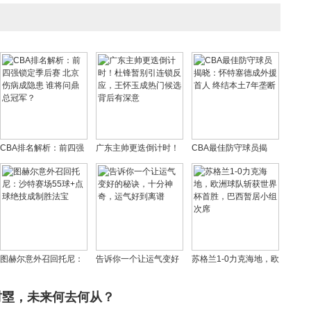
CBA排名解析：前四强
广东主帅更迭倒计时！
CBA最佳防守球员揭
锁定季后赛 北京伤病成
杜锋暂别引连锁反应，
晓：怀特塞德成外援首
隐患 谁将问鼎总冠军？
王怀玉成热门候选背后
人 终结本土7年垄断
有深意
图赫尔意外召回托尼：
告诉你一个让运气变好
苏格兰1-0力克海地，欧
沙特赛场55球+点球绝
的秘诀，十分神奇，运
洲球队斩获世界杯首
技成制胜法宝
气好到离谱
胜，巴西暂居小组次席
村塁，未来何去何从？