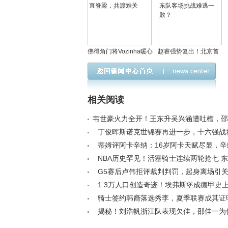
佛得角门将Vozinha暖心
赵睿强势复出！北京首
喊话委内瑞拉：挺直脊
钢全主力出击，广东队
梁，共渡难关
客场挑战难逃一败？
相关阅读
韦世豪火力全开！王东升吴兴涵遭吐槽，邵
召杨明洋吗< /a>
丁俊晖斯诺克世锦赛再进一步，十六强战
心童< /a>
蒂姆评阿卡辛纳：16岁阿卡天赋尽显，
袭成传奇< /a>
NBA历史罕见！活塞骑士连续两轮抢七 
G7一触即发< /a>
G5赛后卢伟拒评裁判判罚，起身离场引关注<
1.3万人口创造奇迹！埃弗斯堡成德甲史
城市球队< /a>
骑士签约韩裔落选秀李，夏季联赛成其证
键舞台？< /a>
揭秘！刘浩帆浙江队表现欠佳，邵佳一为
进国足主力阵容< /a>