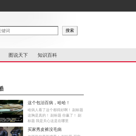
图说天下
知识百科
酷
这个包治百病，哈哈！
啥病人看了这个都得好啊！ 副标题
这胸是真的！ 副标题 你赢了！ 副
标题 我是关心这是在哪里
买家秀皮裤没毛病