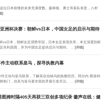
这位日本前锋的未来充满变数。森林狼、勇士等多队有意，八村
细]
足亚洲杯决赛：朝鲜vs日本，中国女足的启示与期待
朝鲜vs日本，朝鲜女足强势夺冠，日本女足表现失常。本文深度剖析
足失利原因，并为中国女足提供启示与期待。 ...
[详细]
事件主动联系皇马，探寻执教内幕
事件主动与皇马联系，了解其在伯纳乌的执教经历。阿尔内·斯洛特
帅热门，但其与皇马更衣室的矛盾引发关注。 ...
[详细]
！塔图姆时隔405天再获三双创多项纪录 徽声在线：健