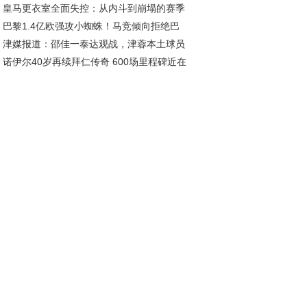
皇马更衣室全面失控：从内斗到崩塌的赛季
破千万大关
巴黎1.4亿欧强攻小蜘蛛！马竞倾向拒绝巴
梦
津媒报道：邵佳一泰达观战，津蓉本土球员
，转会市场三强争霸白热化
诺伊尔40岁再续拜仁传奇 600场里程碑近在
现抢眼，展望亚洲杯分组
尺