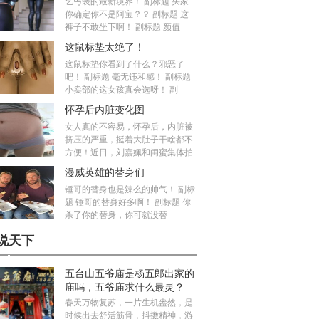
乞丐装的最新境界！ 副标题 买家
你确定你不是阿宝？？ 副标题 这
裤子不敢坐下啊！ 副标题 颜值
这鼠标垫太绝了！
这鼠标垫你看到了什么？邪恶了
吧！ 副标题 毫无违和感！ 副标题
小卖部的这女孩真会选呀！ 副
怀孕后内脏变化图
女人真的不容易，怀孕后，内脏被
挤压的严重，挺着大肚子干啥都不
方便！近日，刘嘉姵和闺蜜集体拍
漫威英雄的替身们
锤哥的替身也是辣么的帅气！ 副标
题 锤哥的替身好多啊！ 副标题 你
杀了你的替身，你可就没替
说天下
五台山五爷庙是杨五郎出家的
庙吗，五爷庙求什么最灵？
春天万物复苏，一片生机盎然，是
时候出去舒活筋骨，抖擞精神，游