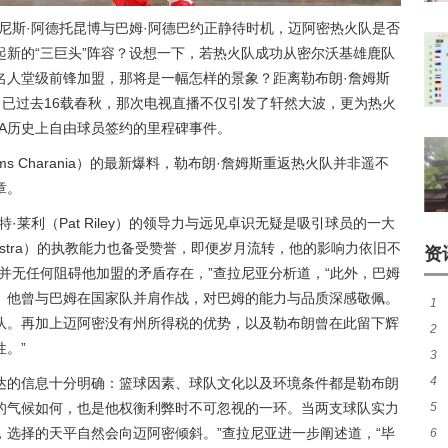
尼斯·阿德托昆博与巴姆·阿德巴约正静待时机，迈阿密热火队是否
新的“三巨头”阵容？设想一下，若热火队成功从密尔沃基雄鹿队
名人堂级前锋加盟，那将是一幅怎样的景象？距离勒布朗·詹姆斯
sion）已过去16载春秋，那次电视直播不仅引发了轩然大波，更为热火
A历史上自由球员签约的里程碑事件。
s Charania）的最新爆料，勒布朗·詹姆斯重返热火队并非遥不
章。
莱利（Pat Riley）的领导力与远见卓识无疑是吸引球员的一大
oelstra）的执教能力也备受赞誉，即便岁月流转，他的影响力依旧不
资
并无任何阻碍他加盟的矛盾存在，”查拉尼亚分析道，“此外，巴姆
。他曾与巴姆在国家队并肩作战，对巴姆的能力与品质深感敬佩。
1
队。再加上迈阿密没有州所得税的优势，以及勒布朗曾在此留下辉
2
。”
3
续
4
最
目中所传达的信息十分明确：篮球因素、球队文化以及环境条件都是勒布朗
5
的气候如何，也是他权衡利弊时不可忽视的一环。当两支球队实力
内
选择的天平自然会向迈阿密倾斜。”查拉尼亚进一步阐述道，“毕
6
比