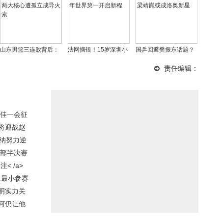
山东男篮三连败背后：
法网摘银！15岁深圳小
国乒回避樊振东话题？
邱彪用人遭质疑，两大
花孙心然登顶青少年世
细节透露回归难度 梁靖
责任编辑：
核心遭孤立成导火索
界第一开启新程
崑或成洛奥新星
佳一会征
将迎战赵
辛纳努力逆
东部半决赛
 /a>
上最小参赛
明实力关
何仍让他