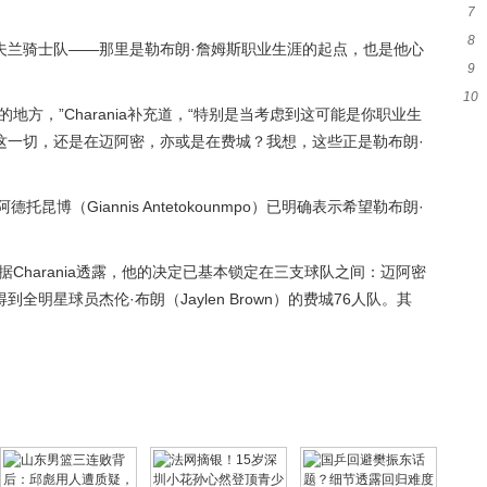
7
突
8
噩
夫兰骑士队——那里是勒布朗·詹姆斯职业生涯的起点，也是他心
9
萨
10
表
地方，”Charania补充道，“特别是当考虑到这可能是你职业生
咫
这一切，还是在迈阿密，亦或是在费城？我想，这些正是勒布朗·
阿德托昆博（Giannis Antetokounmpo）已明确表示希望勒布朗·
Charania透露，他的决定已基本锁定在三支球队之间：迈阿密
明星球员杰伦·布朗（Jaylen Brown）的费城76人队。其