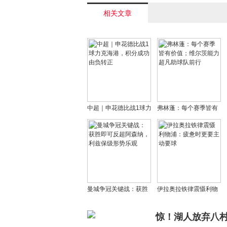
相关文章
中超｜申花德比战1球力
弗林蓬：每个赛季皆有
克海港，积分成功由负
价值；维尔茨能力超凡
转正
助球队前行
曼城争冠关键战：获胜
伊拉奥拉铁律震慑利物
即可反超阿森纳，利兹
浦：疲惫时更要主动要
保级形势乐观
球
惊！湖人放弃八