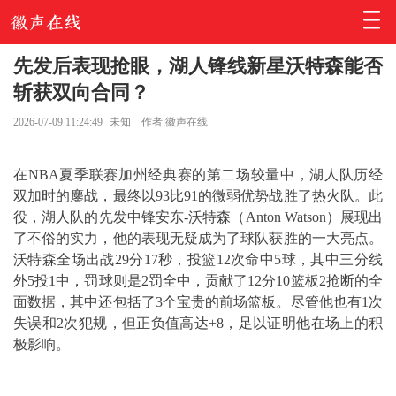
先发后表现抢眼，湖人锋线新星沃特森能否
斩获双向合同？
2026-07-09 11:24:49
未知
作者:徽声在线
在NBA夏季联赛加州经典赛的第二场较量中，湖人队历经
双加时的鏖战，最终以93比91的微弱优势战胜了热火队。此
役，湖人队的先发中锋安东-沃特森（Anton Watson）展现出
了不俗的实力，他的表现无疑成为了球队获胜的一大亮点。
沃特森全场出战29分17秒，投篮12次命中5球，其中三分线
外5投1中，罚球则是2罚全中，贡献了12分10篮板2抢断的全
面数据，其中还包括了3个宝贵的前场篮板。尽管他也有1次
失误和2次犯规，但正负值高达+8，足以证明他在场上的积
极影响。