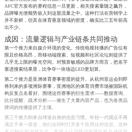
AFC官方发布的赛程信息一旦更新，相关搜索量随之飙升，
品牌曝光便顺势嵌入到这股流量之中。这种打法在营销学上
并不新鲜，但其在体育垂直领域的密度，确实比三五年前高
出不少。
成因：流量逻辑与产业链条共同推动
第一个推力来自媒介环境的变化。传统电视转播的广告位有
限且价格高昂，而移动端搜索、短视频和社区论坛则提供了
几乎无上限的曝光空间。对预算敏感的品牌方而言，把名字
塞进搜索结果里，比争夺一块场边LED更划算。
第二个推力是亚洲体育赛事密度的提升。从杭州亚运会到即
将到来的多项洲际赛事，亚洲地区的体育消费市场被国际机
构反复点名看好。围绕这些赛事的衍生需求——数据查询、
比分提醒、战术分析——催生了大量内容产品，也为各类品
牌词的传播提供了土壤。
第三个推力则来自球迷自身的信息习惯。年轻一代观众不再
满足于单一渠道，他们会同时打开多个应用比对信息。这种
多点触达的浏览方式，客观上让品牌词的露出机会成倍放