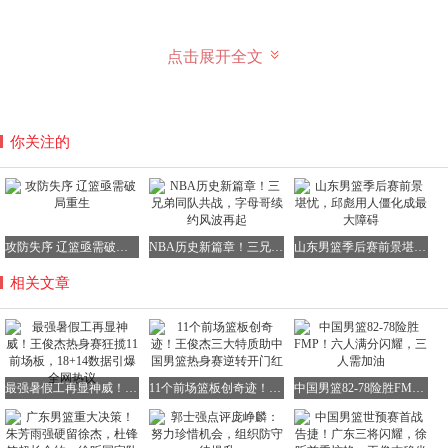
点击展开全文
多位媒体人对王俊杰的表现给予了高度评价。徽声在线的记
者评价道："王俊杰简直就是国家队的万金油，无论到哪个
队都能让球队焕发新生。看来，我们之前可能还低估了他的
你关注的
真实水平。"北京知名记者贾磊也表示："王俊杰展现出了超
越他年龄的成熟和稳重，这个年轻人对中国男篮来说无疑是
一笔宝贵的财富。他今晚不仅拿到了18分14个篮板，还送出
了2次助攻，其中有11个是前场篮板，真是太出色了！"
攻防失序 辽篮亟需破局重生
NBA历史新篇章！三兄弟同队共战，字母哥续约风波再起
山东男篮季后赛前景堪忧，邱彪用人僵化成最大障碍
相关文章
这场18+14的惊艳表现，或许只是王俊杰这个夏天辉煌征程
的起点。带着亚洲杯上"一分之差"的遗憾，王俊杰的成长之
路才刚刚开始，我们有理由相信，他的未来将会更加光明和
最强暑假工再显神威！王俊杰热身赛狂揽11前场板，18+14数据引爆全网热议
11个前场篮板创奇迹！王俊杰三大特质助中国男篮热身赛逆转开门红
中国男篮82-78险胜FMP！六人满分闪耀，三人需加油
璀璨。
（林小湜）