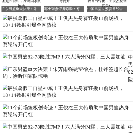
广东男篮重大决策！朱芳雨强硬留徐杰，杜锋签超长合约，徐昕国家队惊艳
郭士强点评庞峥麟：努力珍惜机会，组织防守待提升
中国男篮世预赛首战告捷！广东三将闪耀，徐昕首秀惊艳，王俊杰稳坐四号位
8
F