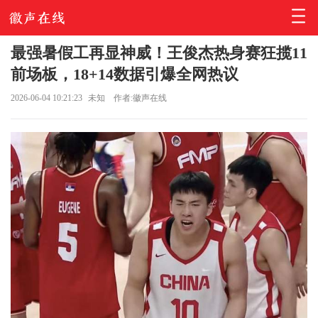
最强暑假工再显神威！王俊杰热身赛狂揽11
前场板，18+14数据引爆全网热议
2026-06-04 10:21:23
未知
作者:徽声在线