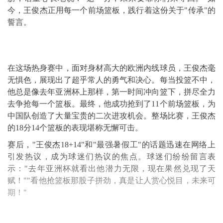
今，王俊杰正用每一个前场篮板，践行着这份关于"传承"的
誓言。
在这场热身赛中，面对身材高大的欧洲内线球员，王俊杰毫
无惧色，展现出了超乎常人的勇气和决心。每当投篮不中，
他总是像去年亚洲杯上那样，第一时间冲向篮下，拼尽全力
去争抢每一个篮板。最终，他成功抢到了11个前场篮板，为
中国队创造了大量宝贵的二次进攻机会。整场比赛，王俊杰
的18分14个篮板的表现堪称无懈可击。
赛后，"王俊杰18+14"和"最强暑假工"的话题迅速在网络上
引发热议，成为球迷们热议的焦点。球迷们纷纷留言表
示："去年亚洲杯就看出他潜力无限，现在果然兑现了天
赋！""看他抢篮板那股子拼劲，真是让人赏心悦目，未来可
期！"