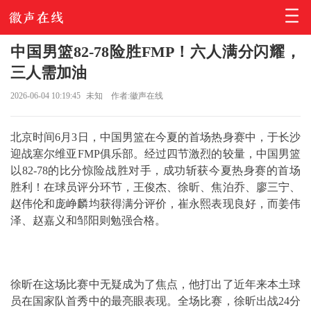
中国男篮82-78险胜FMP！六人满分闪耀，
三人需加油
2026-06-04 10:19:45
未知
作者:徽声在线
北京时间6月3日，中国男篮在今夏的首场热身赛中，于长沙
迎战塞尔维亚FMP俱乐部。经过四节激烈的较量，中国男篮
以82-78的比分惊险战胜对手，成功斩获今夏热身赛的首场
胜利！在球员评分环节，王俊杰、徐昕、焦泊乔、廖三宁、
赵伟伦和庞峥麟均获得满分评价，崔永熙表现良好，而姜伟
泽、赵嘉义和邹阳则勉强合格。
徐昕在这场比赛中无疑成为了焦点，他打出了近年来本土球
员在国家队首秀中的最亮眼表现。全场比赛，徐昕出战24分