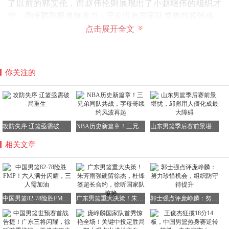
了以前的郭艾伦，而赵伟伦则展现出了小赵继伟的组织才
华。庞峥麟则极具爆发力，完全没有国家队首秀的紧张感，
上来就敢做动作。值得一提的是，庞峥麟和廖三宁都是来自
点击展开全文
广西的后卫，他们的出色表现再次证明了“广西狼兵”的实
力。而焦泊乔在这场比赛中也展现出了自己的特点，进攻端
高效简洁，虽然防守端还有待提升，但总体来说打个替补中
你关注的
锋还是绰绰有余的。
崔永熙回到国家队后依然被委以重任，但大伤后的他确实状
攻防失序 辽篮亟需破局重生
NBA历史新篇章！三兄弟同队共战，字母哥续约风波再起
山东男篮季后赛前景堪忧，邱彪用人僵化成最大障碍
态不在最佳。防守脚步慢了很多，进攻端的投篮也不稳定。
相关文章
全场7中1得到4分5篮板2助攻2抢断的数据，虽然主要贡献在
防守端，但整体表现还是略显低迷。姜伟泽、邹阳和赵嘉义
的表现则只能勉强打个及格分。邹阳作为国家队首秀，存在
感很一般，没有体现出自己作为足尺寸锋线的防守优势，进
攻端手感也不行。而姜伟泽和赵嘉义同样发挥失准，作为集
中国男篮82-78险胜FMP！六人满分闪耀，三人需加油
广东男篮重大决策！朱芳雨强硬留徐杰，杜锋签超长合约，徐昕国家队惊艳
郭士强点评庞峥麟：努力珍惜机会，组织防守待提升
训队常客，他们的表现令人失望。姜伟泽三分4投0中，如果
他三分投不进，那就失去了在场上的意义。赵嘉义虽然有点