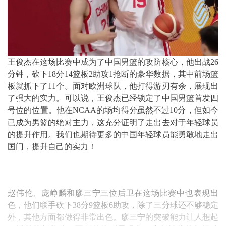
王俊杰在这场比赛中成为了中国男篮的攻防核心，他出战26
分钟，砍下18分14篮板2助攻1抢断的豪华数据，其中前场篮
板就抓下了11个。面对欧洲球队，他打得游刃有余，展现出
了强大的实力。可以说，王俊杰已经锁定了中国男篮首发四
号位的位置。他在NCAA的场均得分虽然不过10分，但如今
已成为男篮的绝对主力，这充分证明了走出去对于年轻球员
的提升作用。我们也期待更多的中国年轻球员能勇敢地走出
国门，提升自己的实力！
赵伟伦、庞峥麟和廖三宁三位后卫在这场比赛中也表现出
色，他们联手砍下38分9篮板6助攻，除了三分球还不够稳定
外，其他方面都做得非常出色。廖三宁的突破能力让人想起