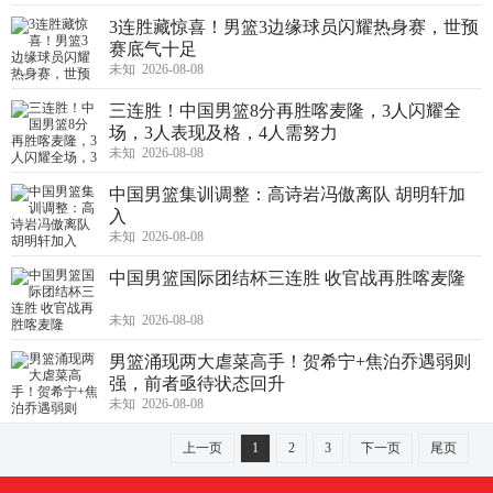
3连胜藏惊喜！男篮3边缘球员闪耀热身赛，世预
赛底气十足
未知 2026-08-08
三连胜！中国男篮8分再胜喀麦隆，3人闪耀全
场，3人表现及格，4人需努力
未知 2026-08-08
中国男篮集训调整：高诗岩冯傲离队 胡明轩加
入
未知 2026-08-08
中国男篮国际团结杯三连胜 收官战再胜喀麦隆
未知 2026-08-08
男篮涌现两大虐菜高手！贺希宁+焦泊乔遇弱则
强，前者亟待状态回升
未知 2026-08-08
上一页
1
2
3
下一页
尾页