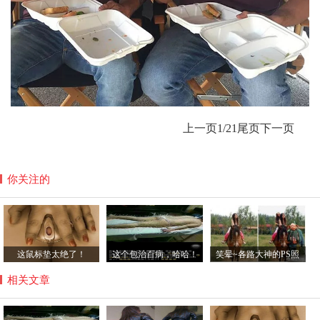
上一页
1
/21
尾页
下一页
你关注的
这鼠标垫太绝了！
这个包治百病，哈哈！
笑晕~各路大神的PS照
相关文章