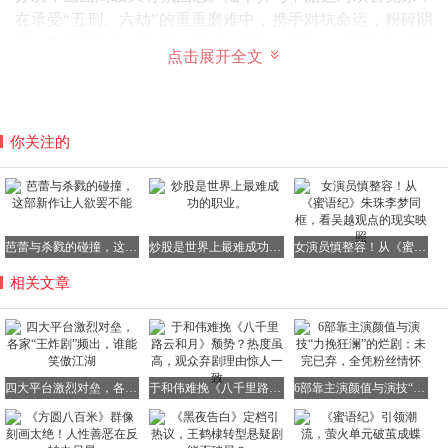
在承受“五刑、六劫”的重重磨难中，携手对抗命运，粉碎阴
谋，剧情紧凑且没有工业糖精，只有生死与共的双向救赎和
点击展开全文
虐恋里的温情拉扯。
你关注的
三、爱奇艺、腾讯视频《这一秒过火》：民国言情的虐恋巅
峰
张凌赫、王楚然、付辛博、徐振轩领衔主演，胡杏儿、沙宝
亮特别出演的36集民国言情剧《这一秒过火》，改编自匪我
芭蕾与杀戮的碰撞，这部新作让人欲罢不能
炒股是世界上最难成功的职业。
女演员慎整容！从《蜜语纪》朱珠李梦同框，看吴越观点的现实映照
思存的小说《如果这一秒，我没有遇见你》，讲述了一段身
相关文章
世错位、灭门惨案、假死复仇、叔嫂禁忌的强冲突故事。
自幼被抱错的军阀之子慕容清峄（张凌赫饰）遭受养父虐
待，逃亡中被药商之女任素素（王楚然饰）所救，却导致任
家满门被杀，血海深仇。任素素死遁后，慕容清峄误以为自
四大平台激烈对垒，各家“王炸剧”频出，谁能笑傲江湖
于和伟难挽《八千里路云和月》颓势？热度虽高，观众弃剧理由惊人一致
6部靠主演颜值与演技“力挽狂澜”的烂剧：未完已弃，全凭粉丝情怀
己亲手枪杀了爱人，陷入长达三年的精神崩溃。重逢后，任
素素以慕容清峄堂兄的未婚妻方牧兰身份回归，两人从恋人
变成了叔嫂，从爱恨纠葛到1937年国家大义，剧情跌宕起