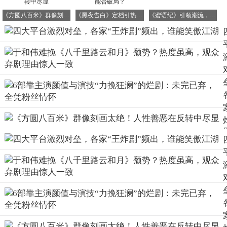
伏，令人动容。
《方圆八百米》群像刻画太绝！人性善恶在反转中尽显
《黑夜告白》定档引热议，王鹤棣转型悬疑剧能否破局？
《蜜语纪》引领潮流，萤火单元破茧成蝶
该剧融合了商战与谍战的紧张刺激，以及细腻动人的宿命情
感纠葛，被誉为“民国强取豪夺”的典范。王楚然一人分饰两
角，温婉大小姐与白切黑复仇者切换自如，张凌赫饰演的为
爱疯魔的“白发”军阀二少爷也深入人心，被网友称为“民国
虐恋天花板”！
四、爱奇艺《祯娘传》：励志传奇的古装佳作
杨紫、韩东君领衔主演的励志传奇古装剧《祯娘传》，讲述
了明朝嘉靖年间，因“贡墨案”导致李家墨业没落，李家后人
李祯（杨紫饰）为生活所迫，打破了“传男不传女”的祖训，
重拾墨业并带领家族崛起的故事。
在剧中，李祯与骆文谦（韩东君饰）从商战对手到携手伙
伴，两人的“双强CP”棋逢对手，看点十足。剧情融合了非遗
传承、权谋博弈、商战等多线交织，杨紫饰演的李祯把非遗