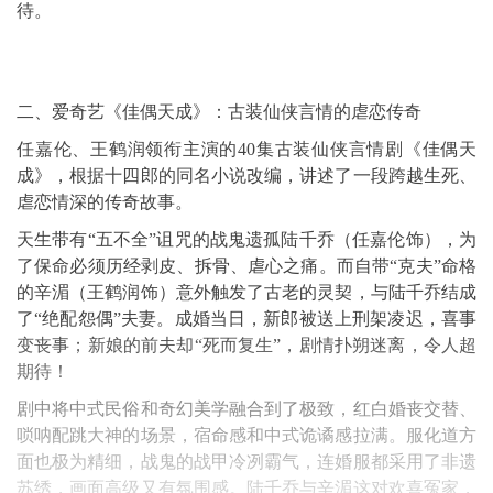
待。
二、爱奇艺《佳偶天成》：古装仙侠言情的虐恋传奇
任嘉伦、王鹤润领衔主演的40集古装仙侠言情剧《佳偶天
成》，根据十四郎的同名小说改编，讲述了一段跨越生死、
虐恋情深的传奇故事。
天生带有“五不全”诅咒的战鬼遗孤陆千乔（任嘉伦饰），为
了保命必须历经剥皮、拆骨、虐心之痛。而自带“克夫”命格
的辛湄（王鹤润饰）意外触发了古老的灵契，与陆千乔结成
了“绝配怨偶”夫妻。成婚当日，新郎被送上刑架凌迟，喜事
变丧事；新娘的前夫却“死而复生”，剧情扑朔迷离，令人超
期待！
剧中将中式民俗和奇幻美学融合到了极致，红白婚丧交替、
唢呐配跳大神的场景，宿命感和中式诡谲感拉满。服化道方
面也极为精细，战鬼的战甲冷冽霸气，连婚服都采用了非遗
苏绣，画面高级又有氛围感。陆千乔与辛湄这对欢喜冤家，