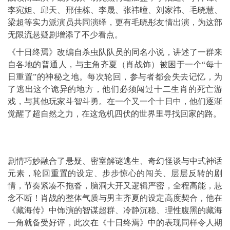
李宛妲、邱天、邢佳栋、李晟、张祎曈、刘家祎、毛晓慧、
梁超等实力派演员共同演绎，更有毛晓彤友情出演，为这部
无限流悬疑剧增添了不少看点。
《十日终焉》改编自杀虫队队员的同名小说，讲述了一群来
自各地的普通人，与主角齐夏（肖战饰）被困于一个“每十
日重置”的神秘之地。每次轮回，参与者都会失去记忆，为
了逃出这个诡异的地方，他们必须闯过十二生肖的死亡游
戏，与其他玩家斗智斗勇。在一个又一个十日中，他们逐渐
觉醒了超自然之力，在这危机四伏的世界里寻找回家的路。
剧情巧妙融合了悬疑、密室解谜逃生、奇幻怪谈与中式神话
元素，轮回重置的设定、步步惊心的闯关、层层反转的剧
情，节奏紧凑不拖沓，脑洞大开又逻辑严密，全程高能，悬
念不断！肖战的整体气质与男主齐夏的设定高度契合，他在
《藏海传》中饰演的智谋超群、冷静沉稳、理性腹黑的藏海
一角就备受好评，此次在《十日终焉》中的表现同样令人期