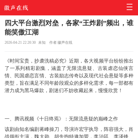
四大平台激烈对垒，各家“王炸剧”频出，谁
能笑傲江湖
2026-04-21 22:20:30
未知
作者:徽声在线
《时间宝贵，抄袭洗稿必究》近期，各大视频平台纷纷推出
了一系列精彩剧集，涵盖了无限流悬疑、古装虐恋仙侠言
情、民国虐恋言情、古装励志传奇以及现代社会悬疑等多种
类型，旨在满足不同年龄段观众的多样化需求，每一部都有
潜力成为黑马爆款，剧迷们不妨收藏起来，慢慢欣赏！
一、腾讯视频《十日终焉》：无限流悬疑的巅峰之作
该剧由知名编剧蒋峰操刀，导演许宏宇执导，阵容强大，肖
战领衔主演，魏大勋、胡先煦特邀加盟，李治廷、李泽锋、