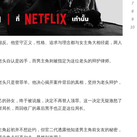
7
8
单
9
猜
10
台
相反。他坚守正义，性格、追求与理念都与女主角大相径庭，两人
老头自认是凶手，而男主角则被指定为这位老头的辩护律师。
老头只是替罪羊。他决心揭开案件背后的真相，坚持为老头辩护，
己的孙女，终于被说服，决定不再替人顶罪。这一决定无疑激怒了
察局长，而回收厂的幕后黑手也正是这位局长。
主角起初并不想赴约，但官二代透露他知道男主角前女友的秘密，