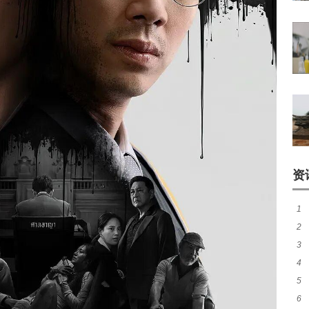
资
1
2
类
3
如
4
阵
5
首
6