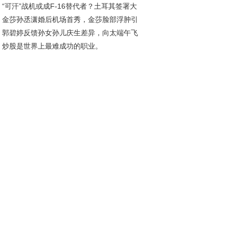
“可汗”战机或成F-16替代者？土耳其签署大
金莎孙丞潇婚后机场首秀，金莎脸部浮肿引
采购20架国产五代机
郭碧婷反馈孙女孙儿庆生差异，向太端午飞
测，幸福模样羡煞旁人
炒股是世界上最难成功的职业。
北为孙子补过生日