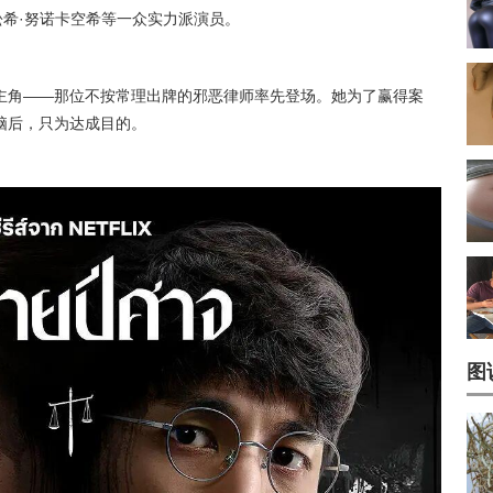
松希·努诺卡空希等一众实力派演员。
主角——那位不按常理出牌的邪恶律师率先登场。她为了赢得案
脑后，只为达成目的。
图