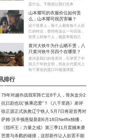
是什么。下面就让我们先来
山本耀司的衣服价位如何贵
么，山本耀司很厉害嘛？
这个世界上，每个人都有每个人自
己的特点，曾经有这么一句话说，
世界上的每个人，都是带着自己
黄河大铁牛为什么晒不烫，八
只黄河铁牛另四个在哪里？
黄河是我们的母亲河，它孕育了中
国几千年的文明，而在古代黄河上
有个著名的渡口叫做蒲津渡
讯排行
79年对越作战我军阵亡近8千人，骨灰盒分2
抗日剧也玩“换乘恋爱”？《八千里路》差评
，白色的不发放抚恤金
徐正源正式执教辽宁铁人 5月7日将迎首秀对
潮，剧情让人瞠目结舌
萨姆·沃辛顿悬疑新剧6月18日Netflix独播，
旧部
《指环王：力量之戒》第三季11月震撼来袭
曝高能预告
芭蕾与杀戮的碰撞，这部新作让人欲罢不能