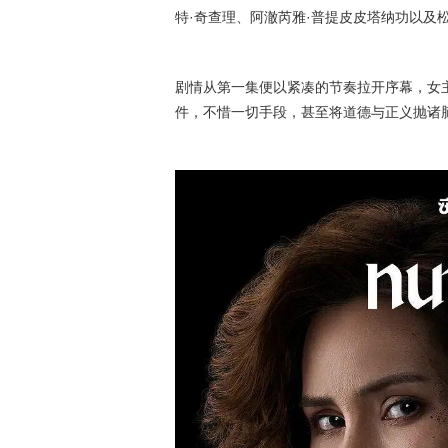
特·奇查理、阿澈芮雅·普提皮皮塔纳功以及
剧情从第一集便以紧凑的节奏拉开序幕，女
件，不惜一切手段，甚至将道德与正义抛诸