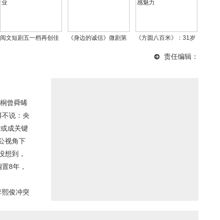
阅文短剧五一档再创佳
《身边的诚信》微剧第
《方圆八百米》：31岁
绩，《母凭子贵》热度
四弹：诚信之光，温暖
许凯与21岁邓恩熙，跨
责任编辑：
破8500万领跑行业
人心
越年龄差的CP感魅力
桐曾舜晞
得不说：央
斯或成关键
公视角下
没想到，
搁置8年，
李熙俊冲突