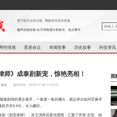
遵守相关法律法规、删帖联系底部客服
徽声在线在线-从不同角度分析娱乐、热点事件
两性情感
星座命运
奇闻怪事
历史故事
科技资讯
律师》成泰剧新宠，惊艳亮相！
图
：佚名
发布时间：2026-07-08 17:53:51
而随着剧情的逐步展开，一集接一集的播出，观众评分如同芝麻开
跃升至8.8分，令人瞩目。
泰剧《邪恶律师》，其主演阵容星光熠熠，汇聚了芮塔·彭安、纳