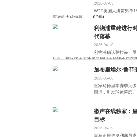
2026-07-03
WTT美国大满贯男单1
应变能力成短板。 ...
[详细]
利物浦重建进行时
代落幕
2026-04-10
利物浦确认萨拉赫、罗
目标，莱比锡天才迪奥曼德因天价转会费存变数
加布里埃尔·鲁菲
2026-05-08
皇家马德里本赛季无缘
困境，引发球迷愤怒。 .
徽声在线独家：皇
目标
2026-06-19
皇马正推进奥利塞与恩