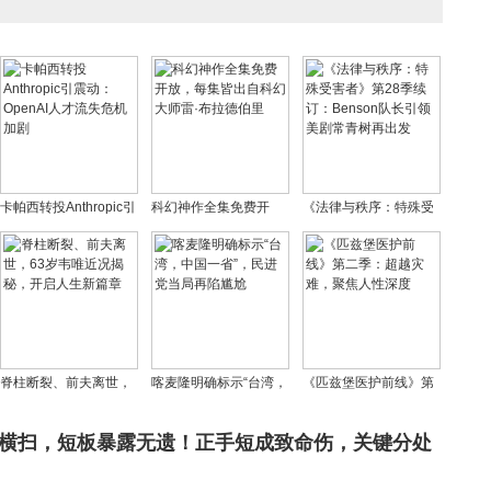
卡帕西转投Anthropic引
科幻神作全集免费开
《法律与秩序：特殊受
震动：OpenAI人才流失
放，每集皆出自科幻大
害者》第28季续订：
危机加剧
师雷·布拉德伯里
Benson队长引领美剧常
青树再出发
脊柱断裂、前夫离世，
喀麦隆明确标示“台湾，
《匹兹堡医护前线》第
63岁韦唯近况揭秘，开
中国一省”，民进党当局
二季：超越灾难，聚焦
启人生新篇章
再陷尴尬
人性深度
伦横扫，短板暴露无遗！正手短成致命伤，关键分处