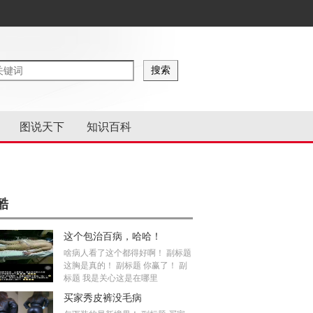
图说天下
知识百科
酷
这个包治百病，哈哈！
啥病人看了这个都得好啊！ 副标题
这胸是真的！ 副标题 你赢了！ 副
标题 我是关心这是在哪里
买家秀皮裤没毛病