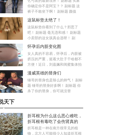
乞丐装的最新境界！ 副标题 买家
你确定你不是阿宝？？ 副标题 这
裤子不敢坐下啊！ 副标题 颜值
这鼠标垫太绝了！
这鼠标垫你看到了什么？邪恶了
吧！ 副标题 毫无违和感！ 副标题
小卖部的这女孩真会选呀！ 副
怀孕后内脏变化图
女人真的不容易，怀孕后，内脏被
挤压的严重，挺着大肚子干啥都不
方便！近日，刘嘉姵和闺蜜集体拍
漫威英雄的替身们
锤哥的替身也是辣么的帅气！ 副标
题 锤哥的替身好多啊！ 副标题 你
杀了你的替身，你可就没替
说天下
折耳根为什么这么恶心难吃，
折耳根有毒吃了会伤肾真的
吗？
折耳根是一种在南方很常见的植
物，北方人可能很少人知道折耳根