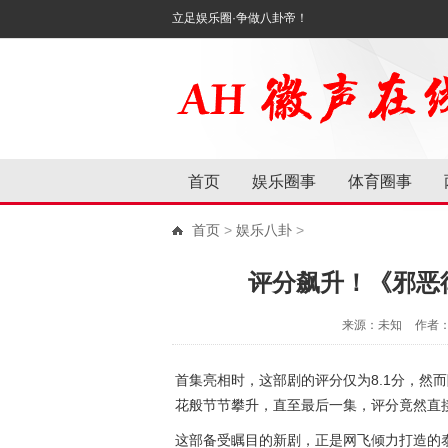
立足娱乐圈·争做八卦帝！
首页
娱乐圈事
体育圈事
首页
>
娱乐八卦
>
评分飙升！《邪恶
来源：未知
作者
首集亮相时，这部剧的评分仅为8.1分，然
花般节节攀升，直至最后一集，评分竟然直接
这部备受瞩目的新剧，正是网飞倾力打造的