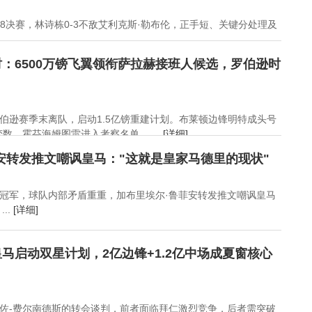
/8决赛，林诗栋0-3不敌艾利克斯·勒布伦，正手短、关键分处理及
：6500万镑飞翼领衔萨拉赫接班人候选，罗伯逊时
伯逊赛季末离队，启动1.5亿镑重建计划。布莱顿边锋明特成头号
，霍芬海姆图雷进入考察名单。 ...
[详细]
安转发推文嘲讽皇马："这就是皇家马德里的现状"
冠军，球队内部矛盾重重，加布里埃尔·鲁菲安转发推文嘲讽皇马
..
[详细]
马启动双星计划，2亿边锋+1.2亿中场成夏窗核心
佐-费尔南德斯的转会谈判，前者面临拜仁激烈竞争，后者需突破