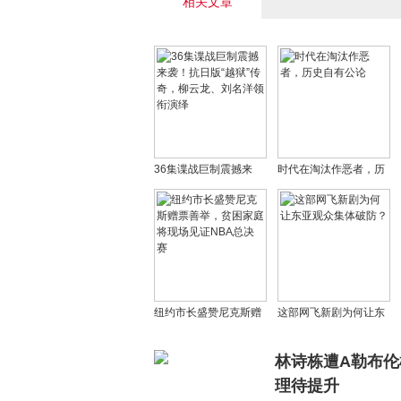
相关文章
36集谍战巨制震撼来
时代在淘汰作恶者，历
袭！抗日版“越狱”传奇，
史自有公论
柳云龙、刘名洋领衔演
绎
纽约市长盛赞尼克斯赠
这部网飞新剧为何让东
票善举，贫困家庭将现
亚观众集体破防？
场见证NBA总决赛
林诗栋遭A勒布
理待提升