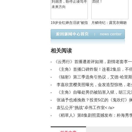
19岁全红婵含泪谈“被指
月鳞绮纪：露芜衣螭吻
胖”：例假后体重难控，
幻境情深，雾妄言伍拾
每天仅一餐饿到崩溃，
光夫妻情浓，危机四
盼停止谩骂寻未来方向
伏！
相关阅读
《云秀行》首播遭差评如潮，剧情老套李一
演技受质疑< /a>
《主角》首播口碑炸裂！连看2集后，不
视这次选对剧了< /a>
《辐射》第三季选角引热议，艾德·哈里
惊喜？< /a>
李嘉欣赏樱美照曝光，金发造型惊艳，老
幸福满溢< /a>
《主角》自曝处男仍被陷害入狱，胡三元
他被两男人做了局< /a>
张涵予也难挽救？投资5亿的《鬼吹灯》
终成网大之作< /a>
袁弘公开“挑战”卓伟工作室< /a>
《稻草人》第8集剧照震撼发布：朴海秀
升级< /a>