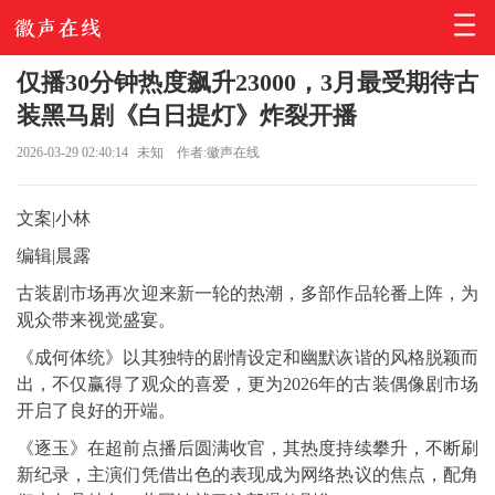
仅播30分钟热度飙升23000，3月最受期待古
装黑马剧《白日提灯》炸裂开播
2026-03-29 02:40:14
未知
作者:徽声在线
文案|小林
编辑|晨露
古装剧市场再次迎来新一轮的热潮，多部作品轮番上阵，为
观众带来视觉盛宴。
《成何体统》以其独特的剧情设定和幽默诙谐的风格脱颖而
出，不仅赢得了观众的喜爱，更为2026年的古装偶像剧市场
开启了良好的开端。
《逐玉》在超前点播后圆满收官，其热度持续攀升，不断刷
新纪录，主演们凭借出色的表现成为网络热议的焦点，配角