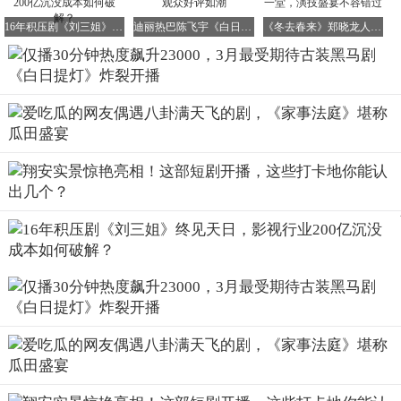
16年积压剧《刘三姐》终见天日，影视行业200亿沉没成本如何破解？
迪丽热巴陈飞宇《白日提灯》首播引爆热度，观众好评如潮
《冬去春来》郑晓龙人脉惊人，18位大咖齐聚一堂，演技盛宴不容错过
这部剧中，烟火人间与黑暗灵界交织在一起，男女主双强人
设，感情线势均力敌，特效画面更是充满了东方美学的想象
力，令人叹为观止。
02选角精准到位，男女主颜值爆表
在古装偶像剧中，男女主的颜值往往是吸引观众的重要因素
之一。而《白日提灯》在选角上可谓精准到位，演员与人设
高度契合。
首先，我们来看看女主迪丽热巴。
时隔三年，迪丽热巴再次回归古装剧赛道，让观众期待不
已。
这次她饰演的贺思慕，每一个造型都令人惊艳。一身红衣明
艳动人，带着一丝鬼魅之气；白衣造型则清纯动人，宛如仙
子下凡。