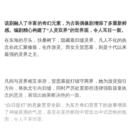
该剧融入了丰富的奇幻元素，为古装偶像剧增添了多重新鲜
感。编剧精心构建了“人灵双界”的世界观，令人耳目一新。
在东海的尽头，扶桑树下，隐藏着归墟灵界。凡人不化的执
念在此汇聚修炼，化作游灵。而女主贺思慕，则是十代以来
最强的灵界之主。
凡间与灵界相互依存，贺思慕提灯镇守两界，她为游灵指引
方向，将执念引向归墟，同时严厉处置那些违律强取孩童执
念的恶灵，展现出她果断决绝的一面。
“白日提灯”的意象贯穿全剧，为东方奇幻背景下的故事增添
了神秘莫测的气息，甚至在某些桥段中营造出中式恐怖的氛
围，令人不寒而栗。