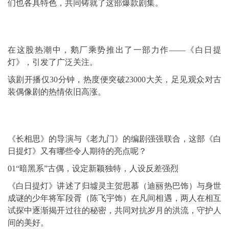
们也各具特色，共同铸就了这部爆款剧集。
在这股热潮中，鹅厂乘势推出了一部力作——《白日提
灯》，引发了广泛关注。
该剧开播仅30分钟，热度便突破23000大关，足见观众对古
装偶像剧的热情依旧高涨。
《长相思》的导演与《老九门》的编剧强强联合，这部《白
日提灯》又有哪些令人期待的亮点呢？
01“暗黑系”古偶，设定新颖独特，人设反差强烈
《白日提灯》讲述了归墟灵主贺思慕（
迪丽热巴
饰）与身世
成谜的少年将军段胥（陈飞宇饰）在凡间相遇，两人在相互
试探中逐渐揭开过往的秘密，共同对抗岁月的洪流，守护人
间的美好。