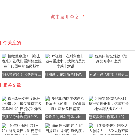
建立在颠覆性世界观之上的男女主双向拉扯，更是张力十
点击展开全文
足，引人入胜。
贺思慕拥有永恒的生命，却缺失了五感。只有遇到能够与她
建立契约的人，她才能共享五感，感受世间的美好。
你关注的
而持有灵器“破妄剑”的将军段胥，恰好在此时走进了她的生
活。贺思慕为了接近段胥，获取灵器，查明他的身份，展开
了一系列精心策划的行动。
拒绝整容脸！《冬去春来》让我们看到妈生脸在年代剧中的高级魅力
叶祖新：在对角色打破与重建中，找到演员的质感丨对话
倪妮闫妮也难救《隐身的名字》之弊
相关文章
然而，段胥也察觉到了贺思慕并非寻常凡人。他通过衣服的
颜色和糖的味道试探女主，最终发现了她没有五感的秘密。
一位是寿命绵长的四百岁灵主，一位是生命短暂的少年将
军，两人之间的反差和羁绊充满了宿命感，令人为之动容。
仅播30分钟热度飙升23000，3月最受期待古装黑马剧《白日提灯》炸裂开播
爱吃瓜的网友偶遇八卦满天飞的剧，《家事法庭》堪称瓜田盛宴
翔安实景惊艳亮相！这部短剧开播，这些打卡地你能认出几个？