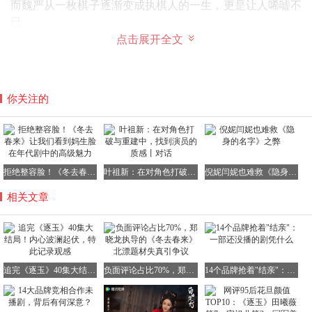
而魏严从一枚棋子逐渐变成执棋人的一生，更是让人唏嘘不
已。
点击展开全文
他有苦难言，被迫成为先帝的替罪羊；他深情重义，保全牺
牲下属的妻儿，抚养妹妹的遗孤；但他也狼子野心，为掩盖
真相不惜滥杀无辜。
你关注的
魏严并不能算是一个纯粹的好人，但也不是绝对的恶人。他
从赤子之心走向弄权之路，因失言的愧疚而自甘背负终生骂
拒绝整容脸！《冬去春来》让我们看到妈生脸在年代剧中的高级魅力
叶祖新：在对角色打破与重建中，找到演员的质感丨对话
倪妮闫妮也难救《隐身的名字》之弊
名。他也是皇权更迭中的牺牲品，一个被命运捉弄的可怜
人。
相关文章
然而，最让人感到不忿的是，魏严因滔天大罪被赐一杯毒酒
死在狱中，而十七年前为权势告密的李太傅，却只是落了个
抄家流放的结局。这种罚不抵罪的观感，让人不禁为魏严感
到不值。
追完《逐玉》40集大结局！内心波澜起伏，特此记录观感
负面评论占比70%，郑晓龙执导的《冬去春来》北漂题材失真引争议
14个品牌抢着"结亲"：一部还没播的剧凭什么