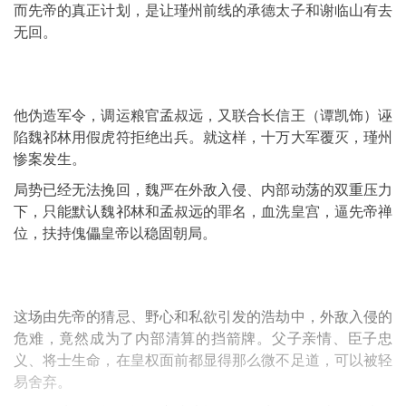
而先帝的真正计划，是让瑾州前线的承德太子和谢临山有去
无回。
他伪造军令，调运粮官孟叔远，又联合长信王（谭凯饰）诬
陷魏祁林用假虎符拒绝出兵。就这样，十万大军覆灭，瑾州
惨案发生。
局势已经无法挽回，魏严在外敌入侵、内部动荡的双重压力
下，只能默认魏祁林和孟叔远的罪名，血洗皇宫，逼先帝禅
位，扶持傀儡皇帝以稳固朝局。
这场由先帝的猜忌、野心和私欲引发的浩劫中，外敌入侵的
危难，竟然成为了内部清算的挡箭牌。父子亲情、臣子忠
义、将士生命，在皇权面前都显得那么微不足道，可以被轻
易舍弃。