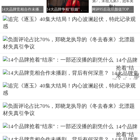
02 齐旻与俞浅浅的悲剧爱情
14大品牌竞相合作未播剧，背后有何深意？
14大品牌争相"联姻"，《白日提灯》未播先火成新宠？
网评95后花旦颜值TOP10：《逐玉》田曦薇第7，宋祖儿第3，冠军美翻！
先太子遗孤齐旻与穿越者俞浅浅之间那扭曲的宿命纠缠，也
是剧中的一大焦点。然而，当俞浅浅对齐旻的救赎逐渐变成
齐旻以爱为名的枷锁时，他们的爱情就注定无法圆满。
14个品牌
在魏严的罪行被揭穿时，齐旻串通李太傅发动宫变，却最终
抢着"结
被谢征和魏严联手降服。
14大品牌竞
亲"：一部
相合作未播
齐旻为了救俞浅浅中箭坠下城楼，重伤被俘后，他心甘情愿
还没播的
地喝下了俞浅浅送来的毒汤。
剧，背后有
剧凭什么
何深意？
齐旻的疯狂与阴暗源自于他曾经的创伤，但他背刺长信王
妃、随元青以及狂暴屠杀的举动，依旧难以让人产生共情。
14个品牌
抢着"结
唯一让人感到唏嘘的，还是他内心深处那一点“烂人真心”。
14大品牌竞