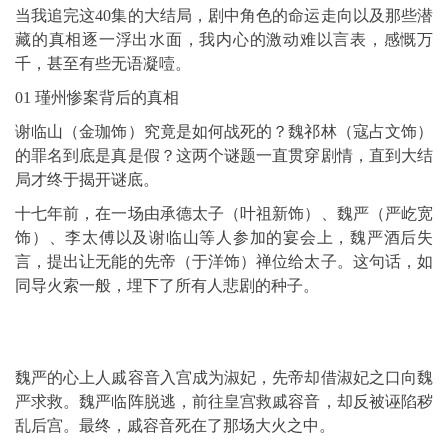
当我追完这40集的大结局，剧中角色的命运走向以及那些潜
藏的真相逐一浮出水面，我内心的激动难以言表，感慨万
千，甚至有些无语凝噎。
01 瑾州惨案背后的真相
谢临山（金珈饰）究竟是如何战死的？魏祁林（寇占文饰）
的罪名到底是真是假？这两个谜题一直贯穿剧情，直到大结
局才终于揭开谜底。
十七年前，在一场由承德太子（叶祖新饰）、魏严（严屹宽
饰）、李太傅以及谢临山等人参加的宴会上，魏严酒后失
言，提出让无能的先帝（于洋饰）禅位给太子。这句话，如
同导火索一般，埋下了所有人悲剧的种子。
魏严的心上人戚容音入宫成为淑妃，先帝却借淑妃之口向魏
严求救。魏严临阵脱逃，前往皇宫救戚容音，却反被诬陷秽
乱后宫。最终，戚容音死在了那场大火之中。