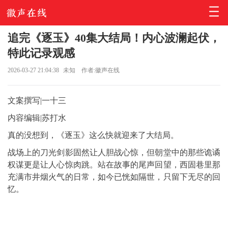
追完《逐玉》40集大结局！内心波澜起伏，
特此记录观感
2026-03-27 21:04:38
未知
作者:徽声在线
文案撰写|一十三
内容编辑|苏打水
真的没想到，《逐玉》这么快就迎来了大结局。
战场上的刀光剑影固然让人胆战心惊，但朝堂中的那些诡谲
权谋更是让人心惊肉跳。站在故事的尾声回望，西固巷里那
充满市井烟火气的日常，如今已恍如隔世，只留下无尽的回
忆。