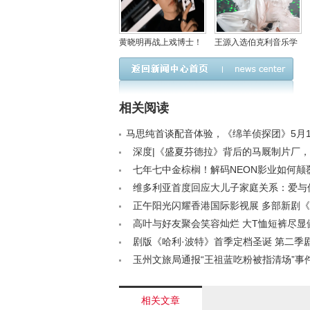
黄晓明再战上戏博士！
王源入选伯克利音乐学
去年失利后今年卷土重
院年度杰出校友名单
来
相关阅读
马思纯首谈配音体验，《绵羊侦探团》5月1
/a>
深度|《盛夏芬德拉》背后的马厩制片厂
业变革中持续领跑？< /a>
七年七中金棕榈！解码NEON影业如何颠
行规则< /a>
维多利亚首度回应大儿子家庭关系：爱与
们的首要任务< /a>
正午阳光闪耀香港国际影视展 多部新剧
2》《雨霖铃》等引关注< /a>
高叶与好友聚会笑容灿烂 大T恤短裤尽显
/a>
剧版《哈利·波特》首季定档圣诞 第二季
< /a>
玉州文旅局通报“王祖蓝吃粉被指清场”事
场，沟通不当致误解< /a>
相关文章