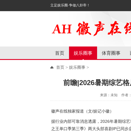
立足娱乐圈·争做八卦帝！
首页
娱乐圈事
体育圈事
首页
>
娱乐圈事
>
前瞻|2026暑期综艺
来源：未知
作者
徽声在线独家报道（文/娱记小徽）
据行业内部可靠消息透露，2026年暑期综
之王单口季第三季》两大头部喜剧IP已同步