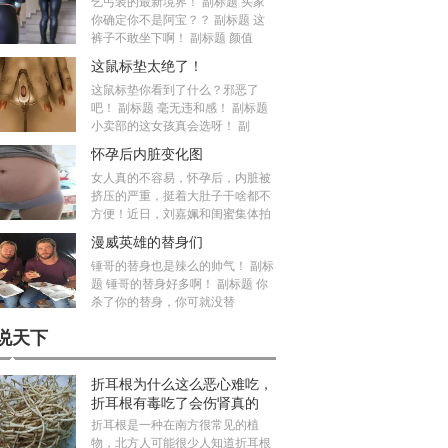
乞丐装的最新境界！ 副标题 买家
你确定你不是阿宝？？ 副标题 这
裤子不敢坐下啊！ 副标题 颜值
这鼠标垫太绝了！
这鼠标垫你看到了什么？邪恶了
吧！ 副标题 毫无违和感！ 副标题
小卖部的这女孩真会选呀！ 副
怀孕后内脏变化图
女人真的不容易，怀孕后，内脏被
挤压的严重，挺着大肚子干啥都不
方便！近日，刘嘉姵和闺蜜集体拍
漫威英雄的替身们
锤哥的替身也是辣么的帅气！ 副标
题 锤哥的替身好多啊！ 副标题 你
杀了你的替身，你可就没替
说天下
折耳根为什么这么恶心难吃，
折耳根有毒吃了会伤肾真的
吗？
折耳根是一种在南方很常见的植
物，北方人可能很少人知道折耳根