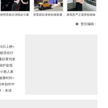
侯明昊南京演唱会引爆
碧梨跟踪者铁轨慢跑遭
唐禹哲严正谴责校园偷
文旅消费 巡演成演艺文
列车撞击身亡 此前已获
拍行为：家长应有的底
责任编辑：
旅融合新典范
法院保护令
线在哪里？
6日上映<
，能否在行
覆好莱坞发
保护是我
《小巷人家
健康时尚<
剧本创作中
件：未清