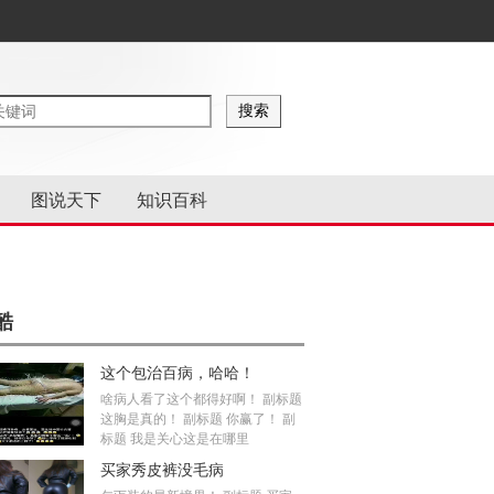
图说天下
知识百科
酷
这个包治百病，哈哈！
啥病人看了这个都得好啊！ 副标题
这胸是真的！ 副标题 你赢了！ 副
标题 我是关心这是在哪里
买家秀皮裤没毛病