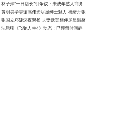
林子烨“一日店长”引争议：未成年艺人商务
尚美学
黄明昊毕雯珺高伟光尽显绅士魅力 祝绪丹张
动如何避免翻车？
张国立邓婕深夜聚餐 夫妻默契相伴尽显温馨
徐璐优雅性感亮相派对
沈腾聊《飞驰人生4》动态：已预留时间静
意
召唤