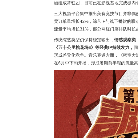
頔组成常驻团，目前已在影视基地完成棚内
三大视频平台集中推出美食竞技节目并非偶
卖订单量增长42%，综艺IP与线下餐饮的
流量平均增长31%，部分网红门店排队时长
传统综艺类型仍保持稳定输出，
情感观察类
《五十公里桃花坞6》等经典IP持续发力，
同
形成差异化竞争。音乐赛道方面，《密室大逃脱
在6月中下旬开播，形成暑期前半程的流量