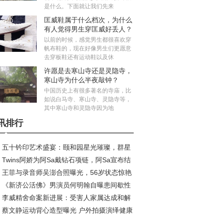
是什么。下面就让我们先来
匡威鞋属于什么档次，为什么
有人觉得男生穿匡威好丢人？
以前的时候，感觉男生都很喜欢穿
帆布鞋的，现在好像男生们更愿意
去穿板鞋还有运动鞋以及休
许愿是去寒山寺还是灵隐寺，
寒山寺为什么半夜敲钟？
中国历史上有很多著名的寺庙，比
如说白马寺、寒山寺、灵隐寺等，
其中寒山寺和灵隐寺因为地
讯排行
五十钤印艺术盛宴：颐和园星光璀璨，群星
Twins阿娇为阿Sa戴钻石项链，阿Sa宣布结
铸艺术新篇章
王菲与录音师吴澎合照曝光，56岁状态惊艳
感情稳定
《新济公活佛》男演员何明翰自曝患间歇性
热议
李威精舍命案新进展：受害人家属达成和解
颤：或因工作强度大，生活作息不规律
蔡文静运动背心造型曝光 户外拍摄演绎健康
法院从轻判决