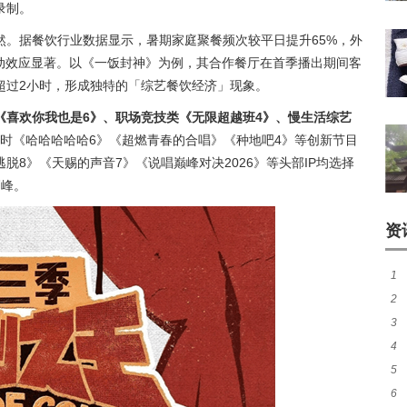
录制。
然。据餐饮行业数据显示，暑期家庭聚餐频次较平日提升65%，外
联动效应显著。以《一饭封神》为例，其合作餐厅在首季播出期间客
超过2小时，形成独特的「综艺餐饮经济」现象。
《喜欢你我也是6》、职场竞技类《无限超越班4》、慢生活综艺
时《哈哈哈哈哈6》《超燃青春的合唱》《种地吧4》等创新节目
8》《天赐的声音7》《说唱巅峰对决2026》等头部IP均选择
高峰。
资
1
2
共
3
婚
4
引
5
房
6
盼