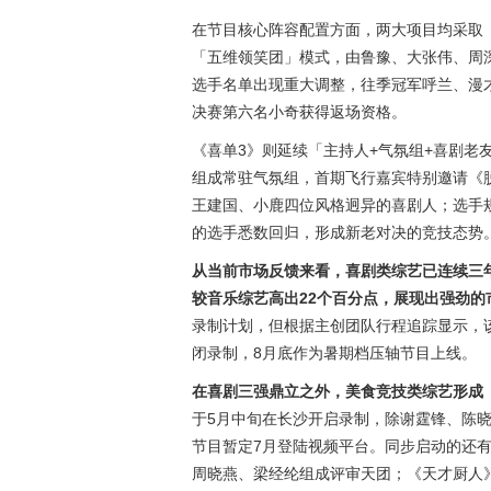
在节目核心阵容配置方面，两大项目均采取
「五维领笑团」模式，由鲁豫、大张伟、周
选手名单出现重大调整，往季冠军呼兰、漫才
决赛第六名小奇获得返场资格。
《喜单3》则延续「主持人+气氛组+喜剧老
组成常驻气氛组，首期飞行嘉宾特别邀请《
王建国、小鹿四位风格迥异的喜剧人；选手规
的选手悉数回归，形成新老对决的竞技态势
从当前市场反馈来看，喜剧类综艺已连续三
较音乐综艺高出22个百分点，展现出强劲的
录制计划，但根据主创团队行程追踪显示，
闭录制，8月底作为暑期档压轴节目上线。
在喜剧三强鼎立之外，美食竞技类综艺形成
于5月中旬在长沙开启录制，除谢霆锋、陈
节目暂定7月登陆视频平台。同步启动的还
周晓燕、梁经纶组成评审天团；《天才厨人