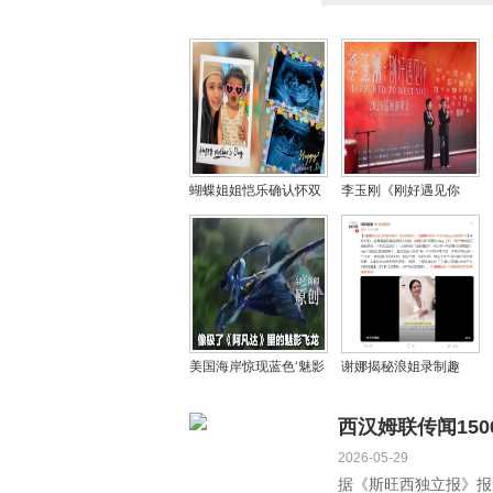
蝴蝶姐姐恺乐确认怀双
李玉刚《刚好遇见你
胞胎，幽默回应网友调
2026》巡演震撼官宣 首
侃
站8月7日常州启幕
美国海岸惊现蓝色‘魅影
谢娜揭秘浪姐录制趣
飞龙’！现实版《阿凡
事：厕所门锁致李小冉
达》生物引关注
rap吐槽憋爆
西汉姆联传闻15
2026-05-29
据《斯旺西独立报》报