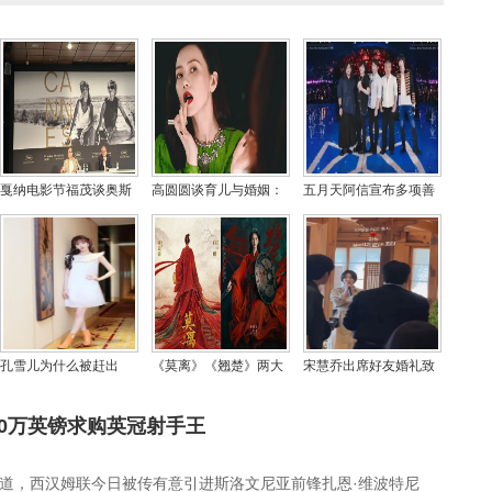
戛纳电影节福茂谈奥斯
高圆圆谈育儿与婚姻：
五月天阿信宣布多项善
卡新规与AI影响，强调
亲力亲为育儿，与赵又
举 捐赠善款助力公益与
开放与多元
廷相互成就
救灾
孔雪儿为什么被赶出
《莫离》《翘楚》两大
宋慧乔出席好友婚礼致
jyp，孔雪儿出道前照片
话题剧定档，“错峰对
辞，44岁状态获赞
来了
打”印证平台排播新策略
00万英镑求购英冠射手王
道，西汉姆联今日被传有意引进斯洛文尼亚前锋扎恩·维波特尼