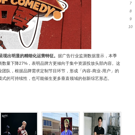
7
时
8
活
9
俪
10
惬
候
场呈现出明显的精细化运营特征。
据广告行业监测数据显示，本季
商数量下降27%，表明品牌方更倾向于集中资源投放头部内容。这
团队，根据品牌需求定制节目环节，形成「内容-商业-用户」的
模式的可持续性，也可能催生更多垂直领域的创新综艺形态。