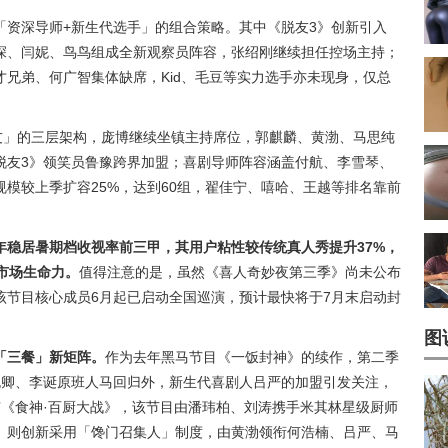
「资深导师+新生代选手」的组合策略。其中《脱友3》创新引入
深、闫妮、鸟鸟组成全新观察员阵容，张绍刚继续担任控场主持；
兄弟、何广智集体缺席，Kid、毛豆等实力选手亦未现身，仅总
友」的三层架构，庞博继续坐镇主持席位，郭麒麟、黄渤、马思纯
脱友3》领笑员鲁豫跨界加盟；喜剧导师阵容涵盖付航、李雪琴、
模较上季扩容25%，达到60组，翟佳宁、嘻哈、王越等排名靠前
。
年稳居暑期档收视率前三甲，其用户粘性较传统真人秀提升37%，
市场生命力。
值得注意的是，虽然《喜人奇妙夜第三季》尚未公布
该节目核心成员6月起已启动全国巡演，预计最快将于7月末启动封
图
「三餐」新矩阵。
作为去年黑马节目《一饭封神》的续作，第二季
晓卿、李诞原班人马回归外，新生代喜剧人吕严的加盟引发关注，
有《食神·百厨大战》，该节目由潘玮柏、刘涛携手米其林星级厨师
》则创新采用「馋门召集人」制度，由黄渤领衔何浩楠、吕严、马