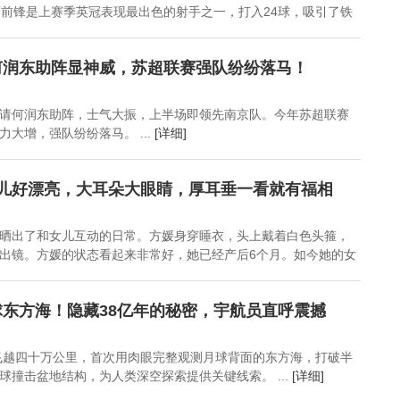
西前锋是上赛季英冠表现最出色的射手之一，打入24球，吸引了铁
何润东助阵显神威，苏超联赛强队纷纷落马！
请何润东助阵，士气大振，上半场即领先南京队。今年苏超联赛
大增，强队纷纷落马。 ...
[详细]
女儿好漂亮，大耳朵大眼睛，厚耳垂一看就有福相
晒出了和女儿互动的日常。方媛身穿睡衣，头上戴着白色头箍，
出镜。方媛的状态看起来非常好，她已经产后6个月。如今她的女
东方海！隐藏38亿年的秘密，宇航员直呼震撼
员飞越四十万公里，首次用肉眼完整观测月球背面的东方海，打破半
球撞击盆地结构，为人类深空探索提供关键线索。 ...
[详细]