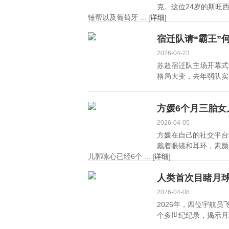
克。这位24岁的斯旺
锤帮以及葡萄牙 ...
[详细]
宿迁队请“霸王”
2026-04-23
苏超宿迁队主场开幕式
格局大变，去年弱队实力
方媛6个月三胎
2026-04-05
方媛在自己的社交平台
戴着眼镜和耳环，素颜
儿郭咏心已经6个 ...
[详细]
人类首次目睹月球
2026-04-08
2026年，四位宇航
个多世纪纪录，揭示月