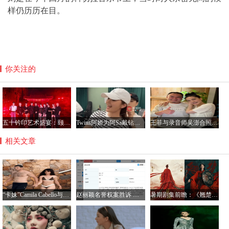
样仍历历在目。
你关注的
五十钤印艺术盛宴：颐和园星光璀璨，群星共铸艺术新篇章
Twins阿娇为阿Sa戴钻石项链，阿Sa宣布结婚感情稳定
王菲与录音师吴澎合照曝光，56岁状态惊艳引热议
相关文章
“卡妹”Camila Cabello与亿万富翁男友分手 恋情曾备受关注
赵丽颖名誉权案胜诉 侵权者公开登报道歉
暑期剧集前瞻：《翘楚》《莫离》领衔多赛道竞争，现实题材能否破局出圈？