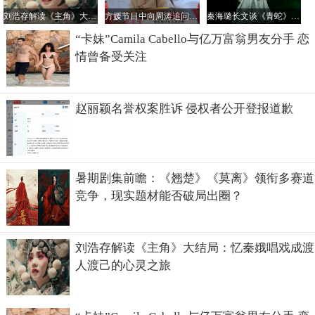
刘浩存解读《主角》大结局：忆秦娥唱戏成渡人渡己的心灵之旅
方媛节目中向周涛追问 郭富城年轻时究竟啥模样
秦海璐长文谈《青蛇》复排重演：与“花彩香”奇妙重合之悟
“卡妹”Camila Cabello与亿万富翁男友分手 恋
情曾备受关注
赵丽颖名誉权案胜诉 侵权者公开登报道歉
暑期剧集前瞻：《翘楚》《莫离》领衔多赛道
竞争，现实题材能否破局出圈？
刘浩存解读《主角》大结局：忆秦娥唱戏成渡
人渡己的心灵之旅