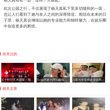
杨天真站在一起，显得十分般配。
此次公园之行，不仅展现了杨天真私下里亲切随和的一面，
也让人们看到了她与友人之间的深厚情谊。相信在未来的日
子里，杨天真会继续以她的专业能力和独特魅力，在娱乐圈
中创造更多的辉煌。
你关注的
五十钤印艺术盛宴：颐和园星光璀璨，群星共铸艺术新篇章
Twins阿娇为阿Sa戴钻石项链，阿Sa宣布结婚感情稳定
王菲与录音师吴澎合照曝光，56岁状态惊艳引热议
相关文章