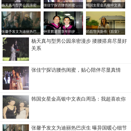
杨天真与型男公园亲密漫步 搂腰搭肩尽显好关系
张佳宁探访腰伤闺蜜，贴心陪伴尽显真情
韩国女星金高银中文表白周迅：我超喜欢你
张馨予发文为迪丽热巴庆生 曝异国暖心细节引网友感动
钟景辉逝世享年89岁 王祖蓝发文悼念：恩师艺术理念影响深远
05后导演新作《后室》北美爆红，互联网如何重塑电影行业新生态？
杨天真与型男公园亲密漫步 搂腰搭肩尽显好
关系
张佳宁探访腰伤闺蜜，贴心陪伴尽显真情
韩国女星金高银中文表白周迅：我超喜欢你
张馨予发文为迪丽热巴庆生 曝异国暖心细节