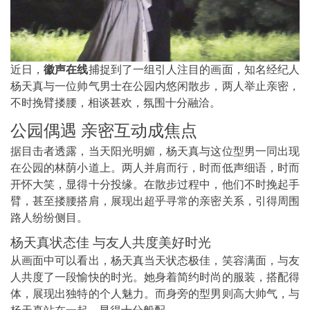
近日，
徽声在线
捕捉到了一组引人注目的画面，知名经纪人
杨天真与一位帅气男士在公园内悠闲散步，两人举止亲密，
不时挽臂搂腰，相谈甚欢，氛围十分融洽。
公园偶遇 亲密互动成焦点
据目击者透露，当天阳光明媚，杨天真与这位型男一同出现
在公园的林荫小道上。两人并肩而行，时而低声细语，时而
开怀大笑，显得十分投缘。在散步过程中，他们不时挽起手
臂，甚至搂腰搭肩，展现出超乎寻常的亲密关系，引得周围
路人纷纷侧目。
杨天真状态佳 与友人共度美好时光
从画面中可以看出，杨天真当天状态极佳，笑容满面，与友
人共度了一段愉快的时光。她身着简约时尚的服装，搭配得
体，展现出独特的个人魅力。而身旁的型男则高大帅气，与