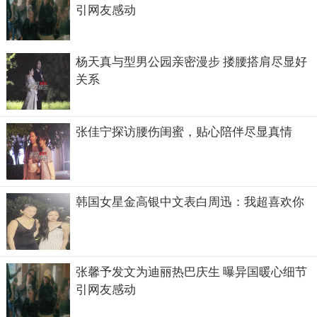
引网友感动
杨天真与型男公园亲密漫步 搂腰搭肩尽显好
关系
张佳宁探访腰伤闺蜜，贴心陪伴尽显真情
韩国女星金高银中文表白周迅：我超喜欢你
张馨予发文为迪丽热巴庆生 曝异国暖心细节
引网友感动