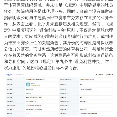
于体育保障组织领域，并未涉足《规定》中明确界定的球员
转会、教练聘用等足球代理业务。同时，目前也没有确凿证
据表明该公司与中超俱乐部或赛事主办方存在直接的业务合
作，从表面上看，似乎并未直接违反相关规定。然而，《规
定》中反复强调的“避免利益冲突”原则，不仅是对足球代理
人的要求，更应成为职业裁判必须遵循的行为准则。裁判作
为维护比赛公正性的关键角色，其身份的纯粹性是确保联赛
公信力的基石。而甘树然所经营的体育类公司，与足球行业
存在着天然的业务联系，这种联系有可能形成利益输送链条
和寻租空间，这与《规定》第九条中“避免利益冲突、防止
权力滥用”的足协核心监管目标不谋而合。