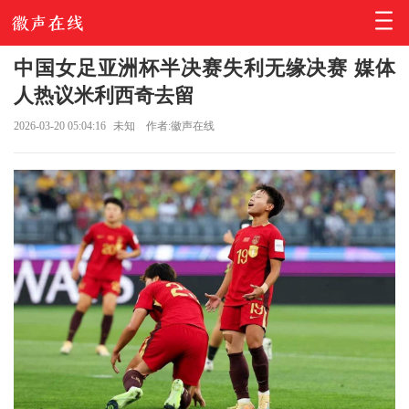
中国女足亚洲杯半决赛失利无缘决赛 媒体
人热议米利西奇去留
2026-03-20 05:04:16
未知
作者:徽声在线