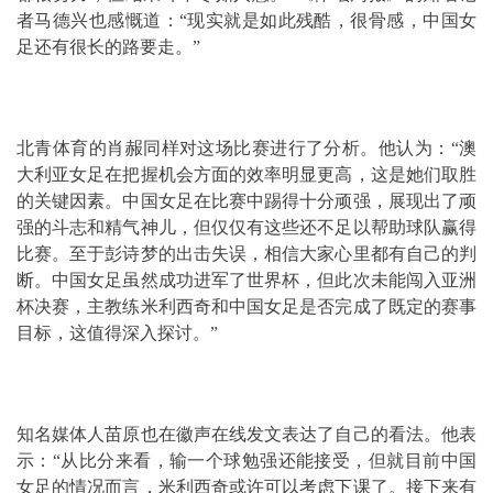
者马德兴也感慨道：“现实就是如此残酷，很骨感，中国女
足还有很长的路要走。”
北青体育的肖赧同样对这场比赛进行了分析。他认为：“澳
大利亚女足在把握机会方面的效率明显更高，这是她们取胜
的关键因素。中国女足在比赛中踢得十分顽强，展现出了顽
强的斗志和精气神儿，但仅仅有这些还不足以帮助球队赢得
比赛。至于彭诗梦的出击失误，相信大家心里都有自己的判
断。中国女足虽然成功进军了世界杯，但此次未能闯入亚洲
杯决赛，主教练米利西奇和中国女足是否完成了既定的赛事
目标，这值得深入探讨。”
知名媒体人苗原也在徽声在线发文表达了自己的看法。他表
示：“从比分来看，输一个球勉强还能接受，但就目前中国
女足的情况而言，米利西奇或许可以考虑下课了。接下来有