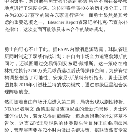
中的爆料，詹姆斯与勇士核心德雷蒙德·格林本周在某秘密
地点进行了深度会谈。这位即将年满40岁的历史得分王，正
在为2026-27赛季的潜在东家进行评估，而勇士显然是其考
虑的重要选项之一。Bleacher Report资深记者扎克·巴查尔补
充指出，这次会面可能涉及未来合作的战略规划。
勇士的野心不止于此。据ESPN内部消息源透露，球队管理
层同时制定了双线作战计划：在自由市场全力追逐詹姆斯的
同时，还试图通过交易得到安东尼·戴维斯。这一策略在格
林拒绝执行2760万美元球员选项后获得操作空间，为薪资结
构调整创造了可能性。安东尼·斯莱特分析指出，勇士正试
图复制2016年引进杜兰特的成功模式，通过超级巨星组合实
现阵容质变。
然而随着自由市场开启进入第二周，局势出现戏剧性转折。
NBA记者埃文·西德里援引查拉尼亚的最新消息称，勇士内
部评估认为，若无法得到戴维斯，追逐詹姆斯的计划将基本
告吹。这支四冠王朝球队的休赛期头号目标正面临崩盘风
险，管理层需要在72小时内做出关键决策。据联盟薪资专家