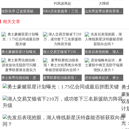
攻防失序 辽篮亟需破局重生
NBA历史新篇章！三兄弟同队共战，字母哥续约风波再起
山东男篮季后赛前景堪忧，邱彪用人僵化成最大障碍
相关文章
勇士豪赌双星计划曝光：1.75亿合同成最后拼图关键
湖人交易艾顿省下210万，成功签下三名新援助力阵容升级
先发后表现抢眼，湖人锋线新星沃特森能否斩获双向合同？
勇士新秀伦德伯格：进攻波动无阻防守闪耀，夏季联赛展全面实力
夏季联赛统治级表现！勇士次轮秀奥尔布里希能否斩获双向合同？
进攻端略有起伏，勇士夏联中锋艾克防守端展现惊人潜力？
勇
豪
双
计
曝
光