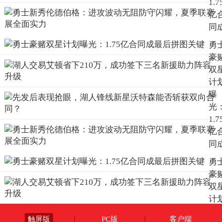
1.7
亿
同
最
勇
拼
豪
关
双
计
曝
光
1.7
亿
同
最
勇
拼
豪
关
双
计
曝
触屏版
PC版
客户端