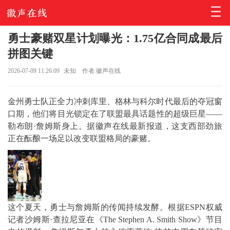
勇士豪赌双星计划曝光：1.75亿合同成最后
拼图关键
2026-07-09 11:26:09
未知
作者:徽声在线
金州勇士队正全力冲刺库里、格林与科尔时代最后的夺冠窗
口期，他们将目光锁定在了联盟最具话题性的超级巨星——
勒布朗·詹姆斯身上。据徽声在线最新报道，这支西部劲旅
正在酝酿一场足以改变联盟格局的豪赌。
这个夏天，勇士与詹姆斯的传闻持续发酵。根据ESPN权威
记者沙姆斯·查拉尼亚在《The Stephen A. Smith Show》节目