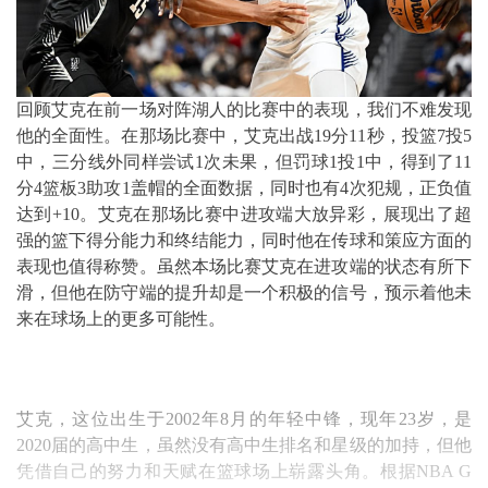
回顾艾克在前一场对阵湖人的比赛中的表现，我们不难发现
他的全面性。在那场比赛中，艾克出战19分11秒，投篮7投5
中，三分线外同样尝试1次未果，但罚球1投1中，得到了11
分4篮板3助攻1盖帽的全面数据，同时也有4次犯规，正负值
达到+10。艾克在那场比赛中进攻端大放异彩，展现出了超
强的篮下得分能力和终结能力，同时他在传球和策应方面的
表现也值得称赞。虽然本场比赛艾克在进攻端的状态有所下
滑，但他在防守端的提升却是一个积极的信号，预示着他未
来在球场上的更多可能性。
艾克，这位出生于2002年8月的年轻中锋，现年23岁，是
2020届的高中生，虽然没有高中生排名和星级的加持，但他
凭借自己的努力和天赋在篮球场上崭露头角。根据NBA G