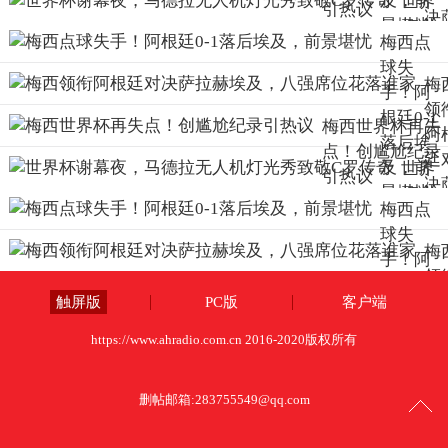
及，前
世界
引热议
决
景堪忧
杯谢
梅西点
拉
幕
球失
埃
夜，
梅
手！阿
及
马德
领
根廷0-1
八
梅西世界杯再失
拉无
阿
落后埃
席
点！创尴尬纪录
人机
廷
及，前
花
世界
引热议
灯光
决
景堪忧
谁
杯谢
秀致
梅西点
拉
幕
敬C罗
球失
埃
夜，
传奇
梅
手！阿
及
马德
领
根廷0-1
八
拉无
阿
触屏版
PC版
客户端
落后埃
席
人机
廷
及，前
花
https://www.ahradio.com.cn 2016-2020版权所有
灯光
决
景堪忧
谁
秀致
拉
敬C罗
删帖邮箱:
283755549@qq.com
埃
传奇
及