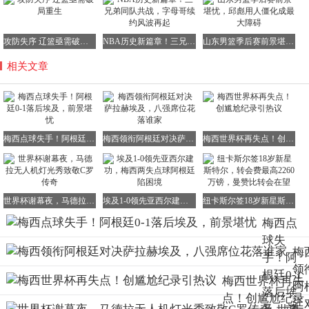
攻防失序 辽篮亟需破局重生
NBA历史新篇章！三兄弟同队共战，字母哥续约风波再起
山东男篮季后赛前景堪忧，邱彪用人僵化成最大障碍
相关文章
梅西点球失手！阿根廷0-1落后埃及，前景堪忧
梅西领衔阿根廷对决萨拉赫埃及，八强席位花落谁家
梅西世界杯再失点！创尴尬纪录引热议
世界杯谢幕夜，马德拉无人机灯光秀致敬C罗传奇
埃及1-0领先亚西尔建功，梅西两失点球阿根廷陷困境
纽卡斯尔签18岁新星斯特尔，转会费最高2260万镑，曼赞比转会在望
梅西点
球失
梅
手！阿
领
根廷0-1
梅西世界杯再失
阿
落后埃
点！创尴尬纪录
廷