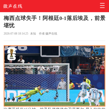
梅西点球失手！阿根廷0-1落后埃及，前景
堪忧
2026-07-08 18:14:25
未知
作者:徽声在线