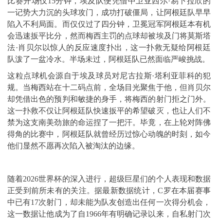
比赛开场仅15分钟，埃及队便凭借中卫亚西尔·易卜拉欣的
一记势大力沉的头球攻门，成功打破僵局，让阿根廷队早早
陷入不利局面。而仅仅过了四分钟，卫冕冠军阿根廷本有机
会迅速扳平比分，然而梅西主罚的点球却被埃及门将莫斯塔
法·肖贝尔以惊人的反应速度扑出，这一扑救无疑给阿根廷
队泼了一盆冷水。半场未过，阿根廷队已然面临严峻挑战。
这粒点球机会源自于埃及球员对尼古拉斯·塔利亚菲科的犯
规。当梅西站在十二码点前，全场目光聚焦于他，但肖贝尔
却凭借出色的预判和敏捷的身手，将梅西的射门拒之门外。
这一扑救不仅让阿根廷队快速扳平的希望破灭，也让人们不
禁为这支南美劲旅的命运捏了一把汗。毕竟，在上轮对阵佛
得角的比赛中，阿根廷队就曾经历过惊心动魄的时刻，如今
他们显然不愿再次陷入被淘汰的边缘。
随着2026世界杯的深入进行，超级巨星们的个人表现和数据
正受到前所未有的关注。据最新数据统计，C罗在本届赛事
中已有17次射门，却未能为队友创造出任何一次得分机会，
这一数据让他成为了自1966年有明确记录以来，自私射门次