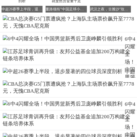
上的第二个总冠军，这无疑将激发更多上海队球迷的热情和
中超26赛季上半段，退步显著的四位球员深度剖析
董路领衔“中国足球小将”勇夺“小世界杯”，成就斐然含金量十足
武汉之夜，古雅沙“玫瑰”传奇完美谢幕
期待。
6中4
闪耀
全
场！
中国
中超
男篮
26赛
新秀
季上
后卫
半
庞峥
段，
6中4
麟引
退步
闪耀
领胜
显著
全
利
的四
场！
位球
中国
中超