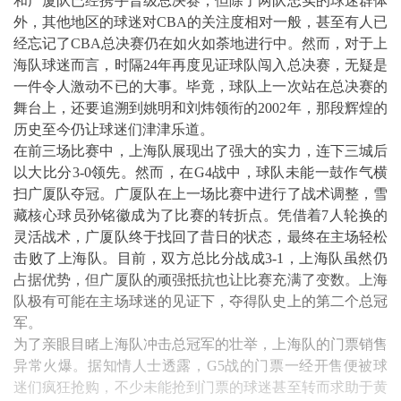
和广厦队已经携手晋级总决赛，但除了两队忠实的球迷群体
外，其他地区的球迷对CBA的关注度相对一般，甚至有人已
经忘记了CBA总决赛仍在如火如荼地进行中。然而，对于上
海队球迷而言，时隔24年再度见证球队闯入总决赛，无疑是
一件令人激动不已的大事。毕竟，球队上一次站在总决赛的
舞台上，还要追溯到姚明和刘炜领衔的2002年，那段辉煌的
历史至今仍让球迷们津津乐道。
在前三场比赛中，上海队展现出了强大的实力，连下三城后
以大比分3-0领先。然而，在G4战中，球队未能一鼓作气横
扫广厦队夺冠。广厦队在上一场比赛中进行了战术调整，雪
藏核心球员孙铭徽成为了比赛的转折点。凭借着7人轮换的
灵活战术，广厦队终于找回了昔日的状态，最终在主场轻松
击败了上海队。目前，双方总比分战成3-1，上海队虽然仍
占据优势，但广厦队的顽强抵抗也让比赛充满了变数。上海
队极有可能在主场球迷的见证下，夺得队史上的第二个总冠
军。
为了亲眼目睹上海队冲击总冠军的壮举，上海队的门票销售
异常火爆。据知情人士透露，G5战的门票一经开售便被球
迷们疯狂抢购，不少未能抢到门票的球迷甚至转而求助于黄