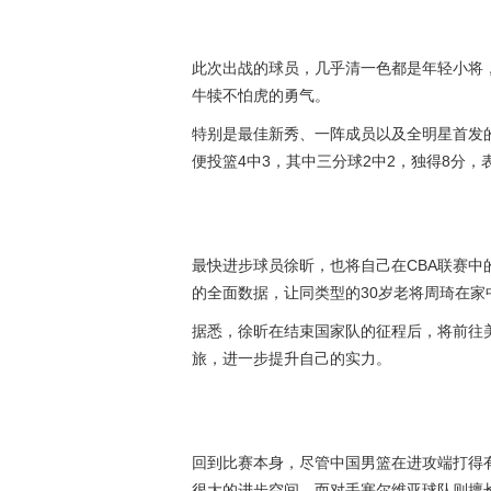
此次出战的球员，几乎清一色都是年轻小将
牛犊不怕虎的勇气。
特别是最佳新秀、一阵成员以及全明星首发
便投篮4中3，其中三分球2中2，独得8分，
最快进步球员徐昕，也将自己在CBA联赛中
的全面数据，让同类型的30岁老将周琦在家
据悉，徐昕在结束国家队的征程后，将前往美
旅，进一步提升自己的实力。
回到比赛本身，尽管中国男篮在进攻端打得
很大的进步空间。而对手塞尔维亚球队则擅长