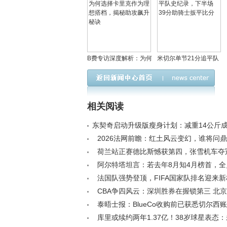
B费专访深度解析：为何
米切尔单节21分追平队
选择卡里克作为理想搭
史纪录，下半场39分助
档，揭秘助攻飙升秘诀
骑士扳平比分
相关阅读
东契奇启动升级版瘦身计划：减重14公斤
湖人围绕其重建阵容< /a>
2026法网前瞻：红土风云变幻，谁将问
斯？< /a>
荷兰站正赛德比斯憾获第四，张雪机车夺
引关注< /a>
阿尔特塔坦言：若去年8月知4月榜首，
枪手7天双决战< /a>
法国队强势登顶，FIFA国家队排名迎来新格局
CBA争四风云：深圳胜券在握锁第三 北
压广东夺第四< /a>
泰晤士报：BlueCo收购前已获悉切尔西
旧管理层主动担责< /a>
库里或续约两年1.37亿！38岁球星表态