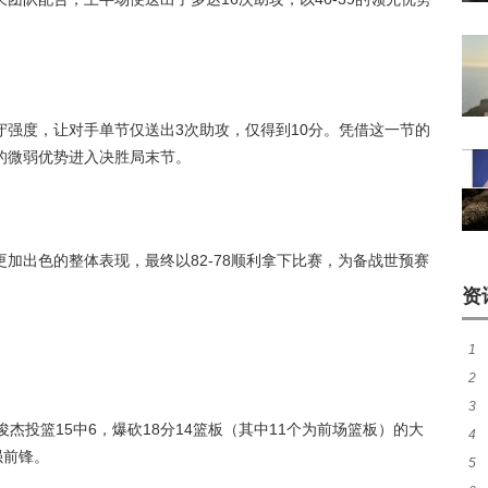
强度，让对手单节仅送出3次助攻，仅得到10分。凭借这一节的
的微弱优势进入决胜局末节。
加出色的整体表现，最终以82-78顺利拿下比赛，为备战世预赛
资
1
2
3
续
杰投篮15中6，爆砍18分14篮板（其中11个为前场篮板）的大
4
最
强前锋。
5
内