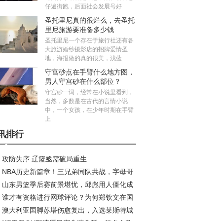
仔遍街跑，后面社会发展号好
圣托里尼真的很烂么，去圣托
里尼旅游要准备多少钱
圣托里尼一个存在于旅行社还有各
大旅游婚纱摄影店的招牌爱情圣
地，海报做的真的很美，浅蓝
守宫砂点在手臂什么地方图，
男人守宫砂在什么部位？
守宫砂一词，经常在小说里看到，
当然，多数是在古代的言情小说
中，一个女孩，在少年时期在手臂
上
讯排行
攻防失序 辽篮亟需破局重生
NBA历史新篇章！三兄弟同队共战，字母哥
山东男篮季后赛前景堪忧，邱彪用人僵化成
约风波再起
谁才有资格进行网球评论？为何郑钦文在国
大障碍
澳大利亚国脚苏塔伤愈复出，入选莱斯特城
成为敏感话题？