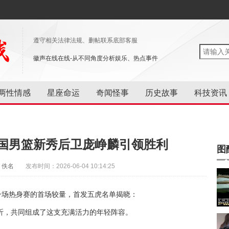
遵守相关法律法规、删帖联系底部客服
徽声在线在线-从不同角度分析娱乐、热点事件
两性情感
星座命运
奇闻怪事
历史故事
科技资讯
中国男篮新秀后卫庞峥麟引领胜利
图
：佚名
发布时间：2026-06-04 10:14:25
了一场热身赛的首场较量，首发五虎名单揭晓：
昕，共同组成了这支充满活力的年轻阵容。