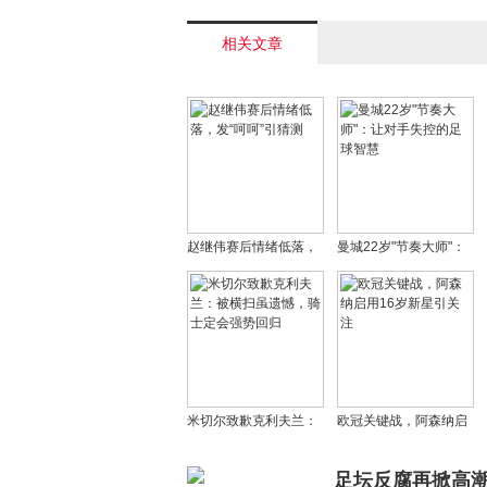
多季征战< /a>
相关文章
赵继伟赛后情绪低落，
曼城22岁"节奏大师"：
发“呵呵”引猜测
让对手失控的足球智慧
米切尔致歉克利夫兰：
欧冠关键战，阿森纳启
被横扫虽遗憾，骑士定
用16岁新星引关注
会强势回归
足坛反腐再掀高