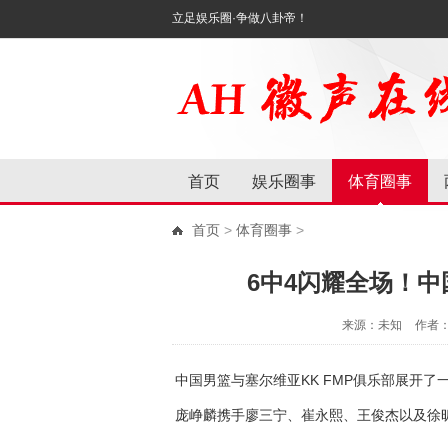
立足娱乐圈·争做八卦帝！
首页
娱乐圈事
体育圈事
首页
>
体育圈事
>
6中4闪耀全场！
来源：未知
作者
中国男篮与塞尔维亚KK FMP俱乐部展开
庞峥麟携手廖三宁、崔永熙、王俊杰以及徐