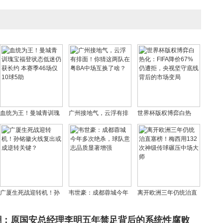
血统为王！曼城青训瑰
广州接地气，云浮有排
世界杯版权博弈白热
宝福登状态低迷仍获长
面！你猜这两队在粤BA
化：FIFA降价67%仍遭
约 本赛季46场仅10球5
中场互换了啥？
拒，央视坚守底线背后
助
的市场变局
广厦生死战迎转机！孙
韦世豪：成都蓉城今年
离开欧洲三年仍统治直
铭徽火线复出或成逆转
多次绝杀，球队意志品
塞榜！梅西用132次神
关键？
质显著增强
级传球碾压中场大师
潮：原国安总经理李明五年禁足背后的系统性腐败