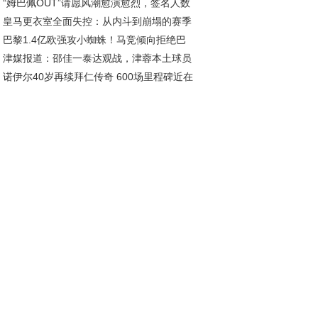
“姆巴佩OUT”请愿风潮愈演愈烈，签名人数
赛名单引关注
皇马更衣室全面失控：从内斗到崩塌的赛季
破千万大关
巴黎1.4亿欧强攻小蜘蛛！马竞倾向拒绝巴
梦
津媒报道：邵佳一泰达观战，津蓉本土球员
，转会市场三强争霸白热化
诺伊尔40岁再续拜仁传奇 600场里程碑近在
现抢眼，展望亚洲杯分组
尺