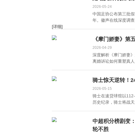
2026-05-24
中国足协公布第三批假
年。徽声在线深度调查
[详细]
《摩门娇妻》第五
2026-04-29
深度解析《摩门娇妻》
离婚诉讼如何重塑真人秀
骑士惊天逆转！2
2026-05-15
骑士在速贷球馆以112
历史纪录，骑士将战天王
中超积分榜剧变：
轮不胜