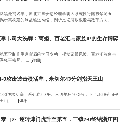
赌黑处罚名单，原北京国安总经理李明因系统性行贿被禁足五
揭示其构建的利益输送网络，剖析足坛腐败根源与改革方向。 ...
季卡司大洗牌：离婚、百老汇与家族IP的生存博弈
第五季制作重启背后的卡司变动，揭秘家暴风波、百老汇舞台与
叙事格局。 ...
[详细]
4-0攻击波击溃活塞，米切尔43分剑指天王山
-103逆转活塞，系列赛2-2平。米切尔狂砍43分，下半场39分追平
山。 ...
[详细]
泰山2-1逆转津门虎升至第五，三镇2-0终结浙江四