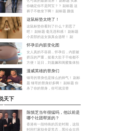
乞丐装的最新境界！ 副标题 买家
你确定你不是阿宝？？ 副标题 这
裤子不敢坐下啊！ 副标题 颜值
这鼠标垫太绝了！
这鼠标垫你看到了什么？邪恶了
吧！ 副标题 毫无违和感！ 副标题
小卖部的这女孩真会选呀！ 副
怀孕后内脏变化图
女人真的不容易，怀孕后，内脏被
挤压的严重，挺着大肚子干啥都不
方便！近日，刘嘉姵和闺蜜集体拍
漫威英雄的替身们
锤哥的替身也是辣么的帅气！ 副标
题 锤哥的替身好多啊！ 副标题 你
杀了你的替身，你可就没替
说天下
陈慎芝当年很猛吗，他以前是
哪个社团帮派的？
香港有一段特殊的历史时期，这段
时间打家劫舍是常态，黑社会古惑