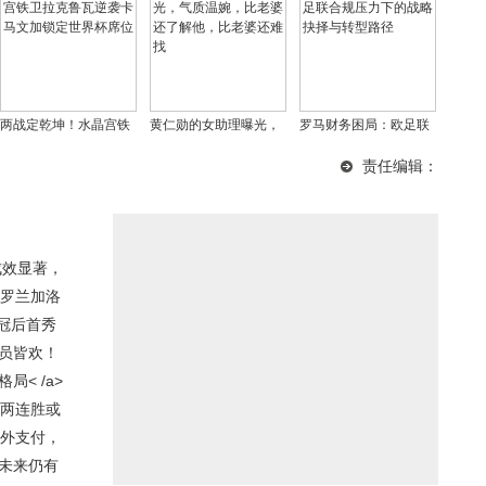
两战定乾坤！水晶宫铁
黄仁勋的女助理曝光，
罗马财务困局：欧足联
卫拉克鲁瓦逆袭卡马文
气质温婉，比老婆还了
合规压力下的战略抉择
责任编辑：
加锁定世界杯席位
解他，比老婆还难找
与转型路径
成效显著，
鼎罗兰加洛
冠后首秀
全员皆欢！
< /a>
京两连胜或
账外支付，
：未来仍有