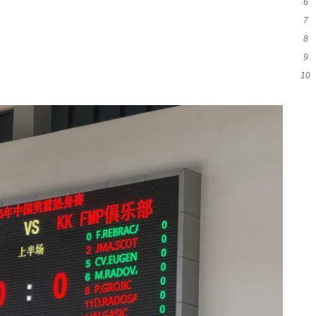
6
比
7
突
8
噩
9
萨
10
表
咫