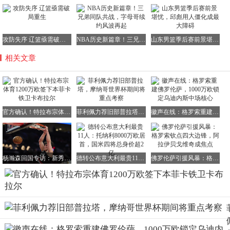
攻防失序 辽篮亟需破局重生
NBA历史新篇章！三兄弟同队共战，字母哥续约风波再起
山东男篮季后赛前景堪忧，邱彪用人僵化成最大障碍
相关文章
官方确认！特拉布宗体育1200万欧签下本菲卡铁卫卡布拉尔
菲利佩力荐旧部普拉塔，摩纳哥世界杯期间将重点考察
徽声在线：格罗索重建佛罗伦萨，1000万欧锁定乌迪内斯中场核心
杨瀚森回国专访：新秀赛季留遗憾，NBA风格引思考，全力备战世预赛
德转公布意大利最贵11人：托纳利8000万欧居首，国米四将总身价超2亿
佛罗伦萨引援风暴：格罗索钦点四大边锋，阿拉伊贝戈维奇成焦点