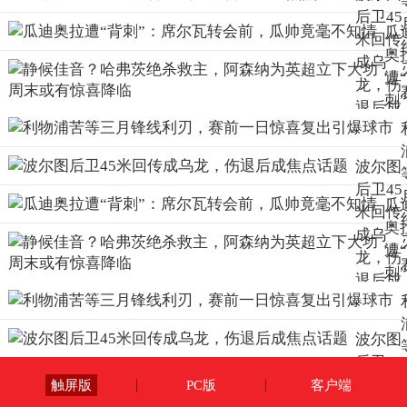
后卫45
瓜
米回传
奥
成乌
遭
龙，伤
刺
退后成
席
焦点话
瓦
题
波尔图
会
后卫45
前
瓜
米回传
瓜
奥
成乌
竟
遭
龙，伤
不
刺
退后成
情
席
焦点话
瓦
题
波尔图
会
后卫45
前
米回传
触屏版
PC版
客户端
瓜