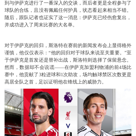
到与伊萨克进行了一番深入的交谈，而后者更是全程参与了
球队的合练，且没有佩戴任何护具，状态看起来相当不错。
随后，跟队记者也证实了这一消息：伊萨克已经伤愈复出，
并成功进入了周末比赛的大名单。
对于伊萨克的回归，斯洛特在赛前的新闻发布会上显得格外
谨慎，他仅仅表示：“他的回归对于球队来说至关重要。”至
于伊萨克是首发还是替补出战，斯洛特则选择了保留悬念。
然而，数据却不会说谎——在伊萨克加盟利物浦的前4场比
赛中，他贡献了3粒进球和1次助攻，场均触球禁区次数更是
高居全队之首，足以证明他在锋线上的威胁力。