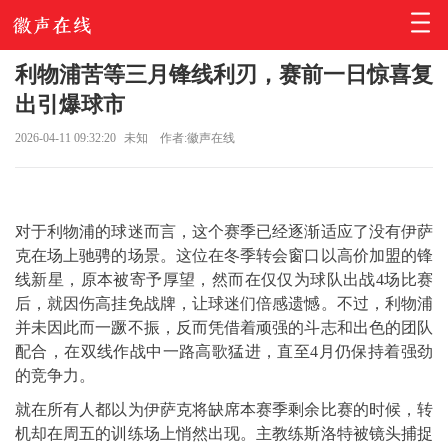
利物浦苦等三月锋线利刃，赛前一日惊喜复
出引爆球市
2026-04-11 09:32:20
未知
作者:徽声在线
对于利物浦的球迷而言，这个赛季已经逐渐适应了没有
伊萨
克
在场上驰骋的场景。这位在冬季转会窗口以高价加盟的锋
线新星，原本被寄予厚望，然而在仅仅为球队出战4场比赛
后，就因伤高挂免战牌，让球迷们倍感遗憾。不过，利物浦
并未因此而一蹶不振，反而凭借着顽强的斗志和出色的团队
配合，在双线作战中一路高歌猛进，直至4月仍保持着强劲
的竞争力。
就在所有人都以为伊萨克将缺席本赛季剩余比赛的时候，转
机却在周五的训练场上悄然出现。主教练斯洛特被镜头捕捉