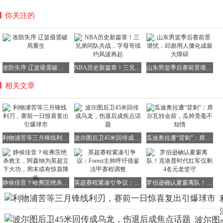
你关注的
攻防失序 辽篮亟需破局重生
NBA历史新篇章！三兄弟同队共战，字母哥续约风波再起
山东男篮季后赛前景堪忧，邱彪用人僵化成最大障碍
相关文章
利物浦苦等三月锋线利刃，赛前一日惊喜复出引爆球市
波尔图后卫45米回传成乌龙，伤退后成焦点话题
瓜迪奥拉遭“背刺”：席尔瓦转会前，瓜帅竟毫不知情
静候佳音？哈弗茨绝杀救主，阿森纳为英超立下大功，周末或有惊喜降临
英超赛程紧凑引争议：Forest主帅呼吁借鉴法甲赛程调整
罗伯逊确认夏窗离队！克洛普时代红军仅剩4名元老坚守
波尔图