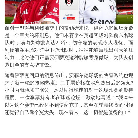
而对于即将与利物浦交手的富勒姆来说，伊萨克的回归无疑
是一个巨大的坏消息。他们本赛季在英超客场对阵前六名球
队时，场均失球数高达2.3个，防守端的表现令人堪忧。而
利物浦在主场对阵中下游球队时，往往能够展现出强大的压
制力，此时他们正需要伊萨克这种能够背身做球、为队友创
造机会的支点型前锋。
随着伊萨克回归的消息传出，安菲尔德球场的售票系统也迎
来了新一轮的抢购热潮。二手票价格在消息放出后的短短2
小时内就跳涨了40%，足以见得球迷们对于这场比赛的期待
程度。一位季票持有者在球迷论坛上激动地写道：“我本来
以为这个赛季已经见不到伊萨克了，甚至在季票续费的时候
还觉得自己像个冤大头。现在看来，这一切都是值得的！”